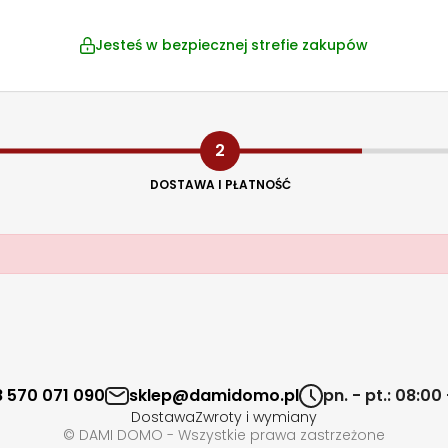
Jesteś w bezpiecznej strefie zakupów
2
DOSTAWA I PŁATNOŚĆ
 570 071 090
sklep@damidomo.pl
pn. - pt.: 08:00
Dostawa
Zwroty i wymiany
© DAMI DOMO - Wszystkie prawa zastrzeżone