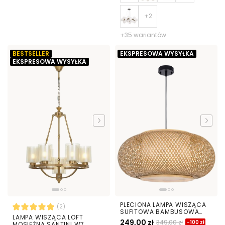
+35 wariantów
BESTSELLER
EKSPRESOWA WYSYŁKA
EKSPRESOWA WYSYŁKA
PLECIONA LAMPA WISZĄCA
(2)
SUFITOWA BAMBUSOWA
LAMPA WISZĄCA LOFT
ŻYRANDOL W STYLU BOHO
249,00 zł
349,00 zł
-100 zł
MOSIĘŻNA SANTINI W7