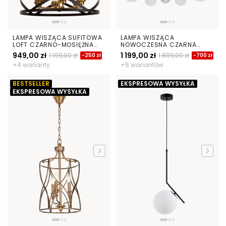
LAMPA WISZĄCA SUFITOWA
LAMPA WISZĄCA
LOFT CZARNO-MOSIĘŻNA
NOWOCZESNA CZARNA
ASTILA W6
SAONA W42
949,00 zł
1 199,00 zł
1 199,00 zł
1 899,00 zł
-250 zł
-700 zł
+4 warianty
+5 wariantów
BESTSELLER
EKSPRESOWA WYSYŁKA
EKSPRESOWA WYSYŁKA