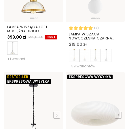
LAMPA WISZĄCA LOFT
(4)
MOSIĘŻNA BRICO
LAMPA WISZĄCA
399,00 zł
599,00 zł
-200 zł
NOWOCZESNA CZARNA
BIAŁA KULA FREDICA 15
219,00 zł
+1 wariant
+39 wariantów
BESTSELLER
EKSPRESOWA WYSYŁKA
EKSPRESOWA WYSYŁKA