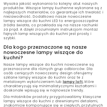
Wysoka jakość wykonania to kolejny atut naszych
produktów.
Wiszące lampy kuchenne
wykonane są z
najlepszych materiałów, co gwarantuje ich trwałość i
niezawodność. Dodatkowo nasze
nowoczesne
lampy wiszące do kuchni LED
to energooszczędne
źródła światła, co przekłada się na niższe rachunki
za prąd. A dzięki zrozumiałym instrukcjom montaż
fajnych lamp wiszących do kuchni
jest prosty i
szybki.
Dla kogo przeznaczone są nasze
nowoczesne lampy wiszące do
kuchni?
Nasze
lampy wiszące do kuchni nowoczesne
są
przeznaczone dla różnych grup odbiorców. Dla
osób ceniących nowoczesny design oferujemy
szklane lampy wiszące do kuchni
oraz te z
metalowym wykończeniem lub
lampy loft
, które
charakteryzują się minimalistycznymi kształtami i
doskonale wpisują się w najnowsze trendy.
Dla miłośników prostoty przygotowaliśmy
klasyczne
lampy wiszące do kuchni z drewnianymi detalami
,
znakomicie komponujące się w ciepłych, przytulnych