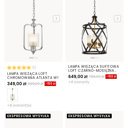
LAMPA WISZĄCA SUFITOWA
(1)
LOFT CZARNO-MOSIĘŻNA
LAMPA WISZĄCA LOFT
ASTILA W3
649,00 zł
799,00 zł
-150 zł
CHROMOWANA ATLANTA W1
+4 warianty
349,00 zł
499,00 zł
-150 zł
+8 wariantów
EKSPRESOWA WYSYŁKA
EKSPRESOWA WYSYŁKA