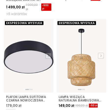
50 CM
1 999,00
-500
1 499,00 zł
zł
zł
+5 wariantów
EKSPRESOWA WYSYŁKA
EKSPRESOWA WYSYŁKA
PLAFON LAMPA SUFITOWA
LAMPA WISZĄCA
CZARNA NOWOCZESNA
NATURALNA BAMBUSOWA
ORBO D40
ŻYRANDOL DO SALONU I
179,00 zł
149,00 zł
199,00 zł
-50 zł
SYPIALNI W STYLU BOHO 40