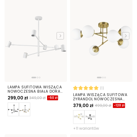
LAMPA SUFITOWA WISZĄCA
(1)
NOWOCZESNA BIAŁA DORA
LAMPA WISZĄCA SUFITOWA
W6
299,00 zł
349,00 zł
-50 zł
ŻYRANDOL NOWOCZESNA
ZŁOTO SZCZOTKOWANE
379,00 zł
499,00 zł
-120 zł
BIAŁE KULE FINO 6 LED
+11 wariantów