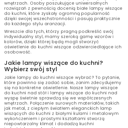
wnętrzach. Osoby poszukujące uniwersalnych
rozwiązań z pewnością docenią
białe lampy wiszące
do kuchni
, które zyskały ogromną popularność
dzięki swojej wszechstronności i pasują praktycznie
do każdego stylu aranżacji.
Wreszcie dla tych, którzy pragną podkreślić swój
indywidualny styl, mamy szeroką gamę wzorów i
kolorów, dzięki której będą mogli stworzyć
oświetlenie do kuchni wiszące
odzwierciedlające ich
osobowość.
Jakie lampy wiszące do kuchni?
Wybierz swój styl
Jakie
lampy do kuchni wiszące
wybrać? To pytanie,
które powinno się zadać sobie, zanim zdecydujemy
się na konkretne oświetlenie. Nasze
lampy wiszące
do kuchni nad stół
i
lampy wiszące do kuchni nad
wyspę
świetnie sprawdzą się we współczesnych
wnętrzach. Połączenie surowych materiałów, takich
jak metal, z ciepłym światłem
eleganckich lamp
wiszących do kuchni z białymi kulami i metalowym
wykończeniem
i prostymi kształtami stworzą
niepowtarzalny klimat i dodadzą kuchni