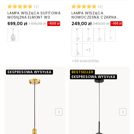
(2)
(3)
LAMPA WISZĄCA SUFITOWA
LAMPA WISZĄCA
MOSIĘŻNA ELMONT W3
NOWOCZESNA CZARNA
BIAŁA KULA SORENTO 20
699,00 zł
249,00 zł
1 199,00 zł
349,00 zł
-500 zł
-100 zł
+39 wariantów
EKSPRESOWA WYSYŁKA
BESTSELLER
EKSPRESOWA WYSYŁKA