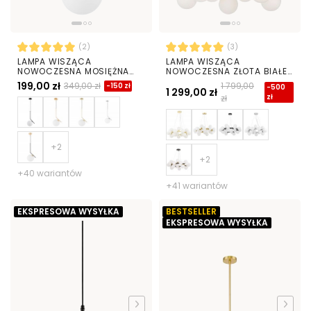
(2)
(3)
LAMPA WISZĄCA
LAMPA WISZĄCA
NOWOCZESNA MOSIĘŻNA
NOWOCZESNA ZŁOTA BIAŁE
BIAŁA KULA SORENTO 20
KULE MARSIADA 25
199,00 zł
349,00 zł
1 799,00
-150 zł
-500
1 299,00 zł
zł
zł
+40 wariantów
+41 wariantów
EKSPRESOWA WYSYŁKA
BESTSELLER
EKSPRESOWA WYSYŁKA