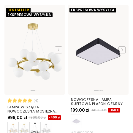
BESTSELLER
EKSPRESOWA WYSYŁKA
EKSPRESOWA WYSYŁKA
NOWOCZESNA LAMPA
(4)
SUFITOWA PLAFON CZARNY
LAMPA WISZĄCA
CUBO D50
199,00 zł
349,00 zł
-150 zł
NOWOCZESNA MOSIĘŻNA
BIAŁE KULE MARSIADA 15
999,00 zł
1 399,00 zł
-400 zł
+4 warianty