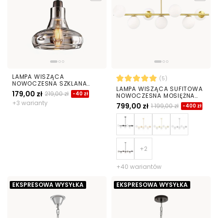
LAMPA WISZĄCA
(5)
NOWOCZESNA SZKLANA
LAMPA WISZĄCA SUFITOWA
AVONI
179,00 zł
219,00 zł
-40 zł
NOWOCZESNA MOSIĘŻNA
BIAŁE KULE FREDICA 7
+3 warianty
799,00 zł
1 199,00 zł
-400 zł
+40 wariantów
EKSPRESOWA WYSYŁKA
EKSPRESOWA WYSYŁKA