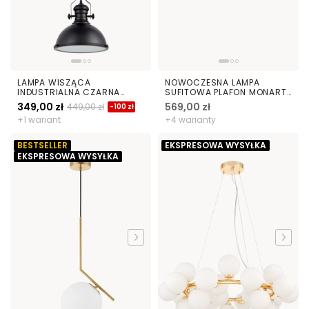
LAMPA WISZĄCA
NOWOCZESNA LAMPA
INDUSTRIALNA CZARNA
SUFITOWA PLAFON MONARTE
ELIGIO W1
D48
349,00 zł
569,00 zł
449,00 zł
-100 zł
+1 wariant
+4 warianty
BESTSELLER
EKSPRESOWA WYSYŁKA
EKSPRESOWA WYSYŁKA