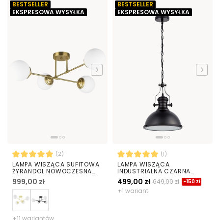
BESTSELLER
BESTSELLER
EKSPRESOWA WYSYŁKA
EKSPRESOWA WYSYŁKA
(2)
(1)
LAMPA WISZĄCA SUFITOWA
LAMPA WISZĄCA
ŻYRANDOL NOWOCZESNA
INDUSTRIALNA CZARNA
ZŁOTO SZCZOTKOWANE
DUŻA ELIGIO W3
999,00 zł
499,00 zł
649,00 zł
-150 zł
BIAŁE KULE FINO 4 LED
+1 wariant
+11 wariantów