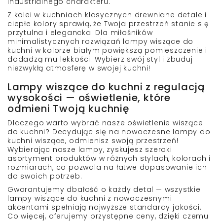
industrialnego charakteru.
Z kolei w kuchniach klasycznych drewniane detale i
ciepłe kolory sprawią, że Twoja przestrzeń stanie się
przytulna i elegancka. Dla miłośników
minimalistycznych rozwiązań
lampy wiszące do
kuchni w kolorze białym
powiększą pomieszczenie i
dodadzą mu lekkości. Wybierz swój styl i zbuduj
niezwykłą atmosferę w swojej kuchni!
Lampy wiszące do kuchni z regulacją
wysokości — oświetlenie, które
odmieni Twoją kuchnię
Dlaczego warto wybrać nasze
oświetlenie wiszące
do kuchni
? Decydując się na
nowoczesne lampy do
kuchni wiszące,
odmienisz swoją przestrzeń!
Wybierając nasze lampy, zyskujesz szeroki
asortyment produktów w różnych stylach, kolorach i
rozmiarach, co pozwala na łatwe dopasowanie ich
do swoich potrzeb.
Gwarantujemy dbałość o każdy detal — wszystkie
lampy wiszące do kuchni z nowoczesnymi
akcentami
spełniają najwyższe standardy jakości.
Co więcej, oferujemy przystępne ceny, dzięki czemu