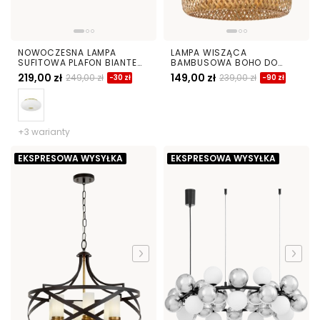
NOWOCZESNA LAMPA
LAMPA WISZĄCA
SUFITOWA PLAFON BIANTE
BAMBUSOWA BOHO DO
D28
JADALNI I SALONU PLECIONA
219,00 zł
149,00 zł
249,00 zł
239,00 zł
-30 zł
-90 zł
SUFITOWA 38 CM
+3 warianty
EKSPRESOWA WYSYŁKA
EKSPRESOWA WYSYŁKA