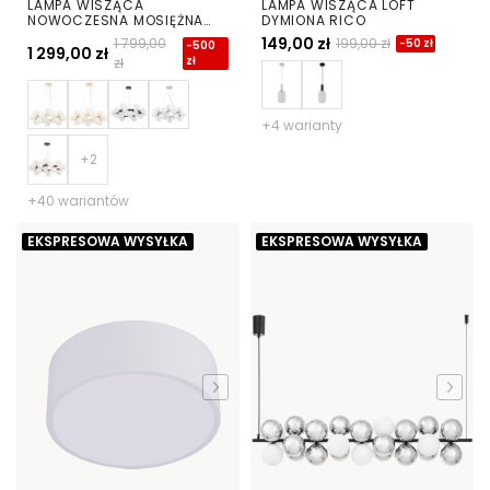
LAMPA WISZĄCA
LAMPA WISZĄCA LOFT
NOWOCZESNA MOSIĘŻNA
DYMIONA RICO
BIAŁE KULE MARSIADA 25
149,00 zł
1 799,00
199,00 zł
-50 zł
-500
1 299,00 zł
zł
zł
+4 warianty
+40 wariantów
EKSPRESOWA WYSYŁKA
EKSPRESOWA WYSYŁKA