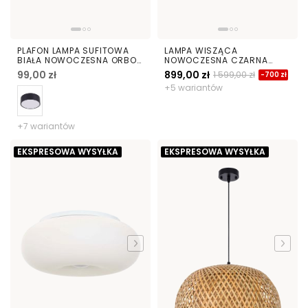
PLAFON LAMPA SUFITOWA
LAMPA WISZĄCA
BIAŁA NOWOCZESNA ORBO
NOWOCZESNA CZARNA
D23
SAONA W27
99,00 zł
899,00 zł
1 599,00 zł
-700 zł
+5 wariantów
+7 wariantów
EKSPRESOWA WYSYŁKA
EKSPRESOWA WYSYŁKA