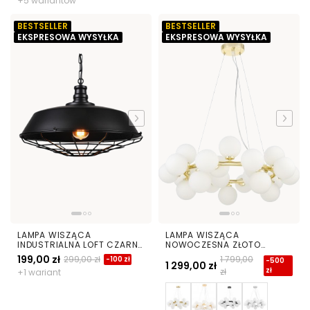
+5 wariantów
BESTSELLER
BESTSELLER
EKSPRESOWA WYSYŁKA
EKSPRESOWA WYSYŁKA
LAMPA WISZĄCA
LAMPA WISZĄCA
INDUSTRIALNA LOFT CZARNA
NOWOCZESNA ZŁOTO
ARIGIO D45
KLASYCZNE BIAŁE KULE
199,00 zł
299,00 zł
1 799,00
-100 zł
-500
MARSIADA 25
1 299,00 zł
zł
zł
+1 wariant