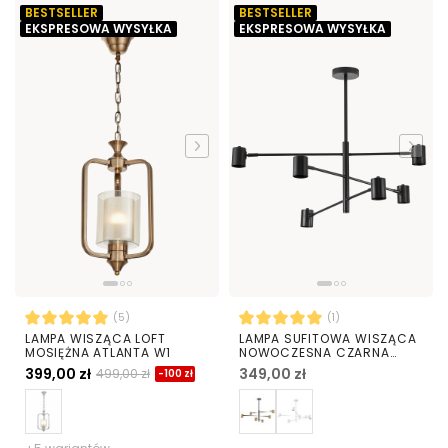
BESTSELLER
BESTSELLER
EKSPRESOWA WYSYŁKA
EKSPRESOWA WYSYŁKA
(5)
(1)
LAMPA WISZĄCA LOFT
LAMPA SUFITOWA WISZĄCA
MOSIĘŻNA ATLANTA W1
NOWOCZESNA CZARNA
DORA W6
399,00 zł
349,00 zł
499,00 zł
-100 zł