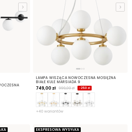
LAMPA WISZĄCA NOWOCZESNA MOSIĘŻNA
BIAŁE KULE MARSIADA 9
WOCZESNA
749,00 zł
999,00 zł
-250 zł
+40 wariantów
ŁKA
EKSPRESOWA WYSYŁKA