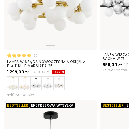
LAMPA WISZ
(3)
SAONA W27
LAMPA WISZĄCA NOWOCZESNA MOSIĘŻNA
899,00 zł
1 
BIAŁE KULE MARSIADA 25
+5 wariantów
1 299,00 zł
1 799,00 zł
-500 zł
+40 wariantów
BESTSELLER
EKSPRESOWA WYSYŁKA
BESTSELLER
E