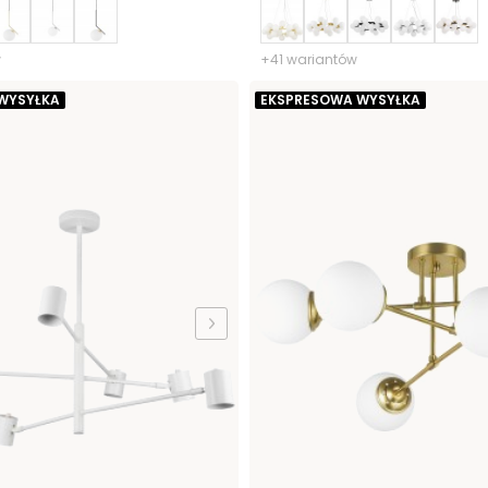
w
+41 wariantów
WYSYŁKA
EKSPRESOWA WYSYŁKA