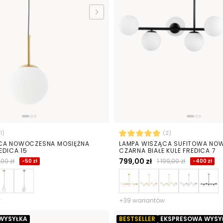
(1)
(2)
CA NOWOCZESNA MOSIĘŻNA
LAMPA WISZĄCA SUFITOWA NO
EDICA 15
CZARNA BIAŁE KULE FREDICA 7
799,00 zł
,00 zł
1 199,00 zł
-50 zł
-400 zł
w
+39 wariantów
WYSYŁKA
BESTSELLER
EKSPRESOWA WYSY