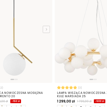
(2)
(3)
CA NOWOCZESNA MOSIĘŻNA
LAMPA WISZĄCA NOWOCZESNA Z
ORENTO 20
KULE MARSIADA 25
1 299,00 zł
,00 zł
1 799,00 zł
-150 zł
-500 zł