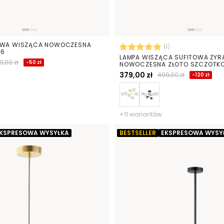
OWA WISZĄCA NOWOCZESNA
(1)
W6
LAMPA WISZĄCA SUFITOWA ŻYR
9,00 zł
-50 zł
NOWOCZESNA ZŁOTO SZCZOTKO
KULE FINO 6 LED
379,00 zł
499,00 zł
-120 zł
+11 wariantów
KSPRESOWA WYSYŁKA
BESTSELLER
EKSPRESOWA WYSY