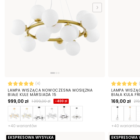
(4)
LAMPA WISZĄCA NOWOCZESNA MOSIĘŻNA
LAMPA WISZĄ
BIAŁE KULE MARSIADA 15
BIAŁA KULA FR
999,00 zł
169,00 zł
1 399,00 zł
219
-400 zł
+40 wariantów
+40 wariantó
EKSPRESOWA WYSYŁKA
EKSPRESOWA 