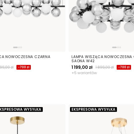
ĄCA NOWOCZESNA CZARNA
LAMPA WISZĄCA NOWOCZESNA
SAONA W42
1 199,00 zł
599,00 zł
1 899,00 zł
-700 zł
-700 zł
+5 wariantów
KSPRESOWA WYSYŁKA
EKSPRESOWA WYSYŁKA