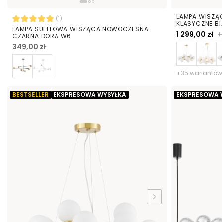
LAMPA WISZĄ
(1)
KLASYCZNE BI
LAMPA SUFITOWA WISZĄCA NOWOCZESNA
1 299,00 zł
1
CZARNA DORA W6
349,00 zł
+35 wariantów
BESTSELLER
EKSPRESOWA WYSYŁKA
EKSPRESOWA 