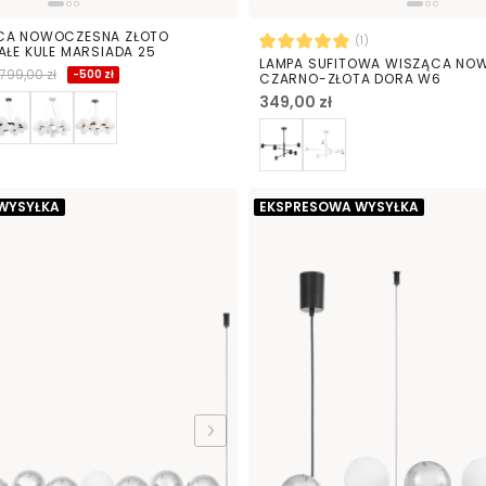
CA NOWOCZESNA ZŁOTO
(1)
AŁE KULE MARSIADA 25
LAMPA SUFITOWA WISZĄCA NO
 799,00 zł
-500 zł
CZARNO-ZŁOTA DORA W6
349,00 zł
WYSYŁKA
EKSPRESOWA WYSYŁKA