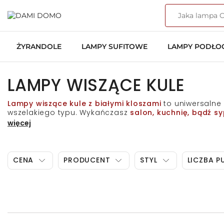
ŻYRANDOLE
LAMPY SUFITOWE
LAMPY PODŁ
LAMPY WISZĄCE KULE
Lampy wiszące kule z białymi kloszami
to uniwersalne 
wszelakiego typu. Wykańczasz
salon, kuchnię, bądź sy
świetnym wyborem do każdego z tych rodzajów pomieszc
więcej
przede wszystkim zapewnią niesamowitą atmosferę.
L
nowoczesnym, minimalistycznym, ale także i loft
. Ośw
czy czarnej
, lecz także w
mosiężnej, czy chromowanej
.
jak i zastosowanie pojedynczych konstrukcji z wielom
CENA
PRODUCENT
STYL
LICZBA 
luksusu
. Tworzą one aktualnie jeden z najmodniejszych 
Przejrzyj szeroką ofertę lamp sufitowych z białymi klos