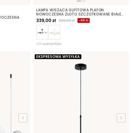
LAMPA WISZĄCA SUFITOWA PLAFON
NOWOCZESNA ZŁOTO SZCZOTKOWANE BIAŁE
WOCZESNA
KULE FINO 5 LED
339,00 zł
399,00 zł
-60 zł
+11 wariantów
EKSPRESOWA WYSYŁKA