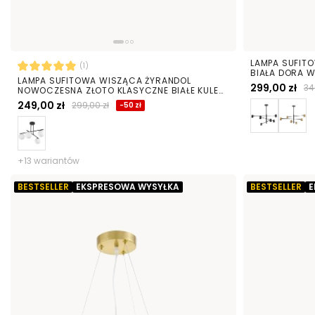
LAMPA SUFIT
(1)
BIAŁA DORA 
LAMPA SUFITOWA WISZĄCA ŻYRANDOL
299,00 zł
34
NOWOCZESNA ZŁOTO KLASYCZNE BIAŁE KULE
LEDO 4
249,00 zł
299,00 zł
-50 zł
+13 wariantów
BESTSELLER
EKSPRESOWA WYSYŁKA
BESTSELLER
E