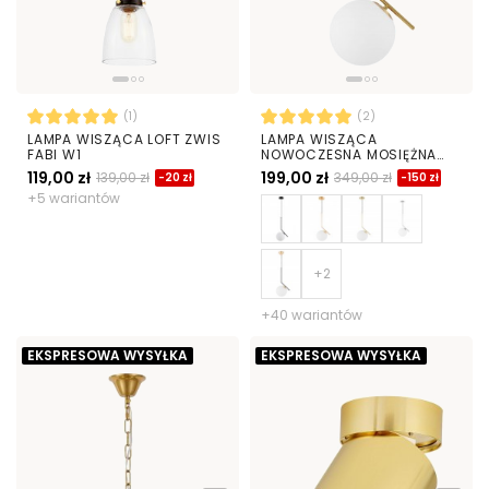
(1)
(2)
LAMPA WISZĄCA LOFT ZWIS
LAMPA WISZĄCA
FABI W1
NOWOCZESNA MOSIĘŻNA
BIAŁA KULA SORENTO 20
119,00 zł
199,00 zł
139,00 zł
349,00 zł
-20 zł
-150 zł
+5 wariantów
+40 wariantów
EKSPRESOWA WYSYŁKA
EKSPRESOWA WYSYŁKA