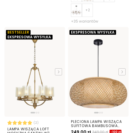
+35 wariantów
BESTSELLER
EKSPRESOWA WYSYŁKA
EKSPRESOWA WYSYŁKA
PLECIONA LAMPA WISZĄCA
(2)
SUFITOWA BAMBUSOWA
LAMPA WISZĄCA LOFT
ŻYRANDOL W STYLU BOHO
249,00 zł
349,00 zł
-100 zł