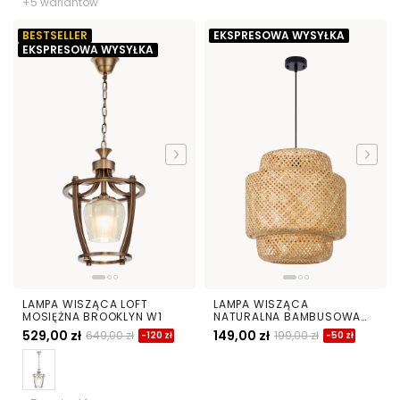
+5 wariantów
BESTSELLER
EKSPRESOWA WYSYŁKA
EKSPRESOWA WYSYŁKA
LAMPA WISZĄCA LOFT
LAMPA WISZĄCA
MOSIĘŻNA BROOKLYN W1
NATURALNA BAMBUSOWA
ŻYRANDOL DO SALONU I
529,00 zł
149,00 zł
649,00 zł
199,00 zł
-120 zł
-50 zł
SYPIALNI W STYLU BOHO 40
CM