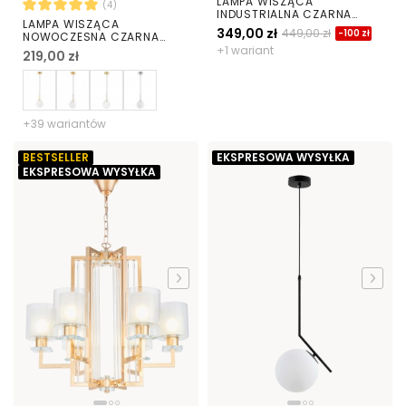
LAMPA WISZĄCA
(4)
INDUSTRIALNA CZARNA
LAMPA WISZĄCA
ELIGIO W1
349,00 zł
449,00 zł
-100 zł
NOWOCZESNA CZARNA
BIAŁA KULA FREDICA 15
+1 wariant
219,00 zł
+39 wariantów
BESTSELLER
EKSPRESOWA WYSYŁKA
EKSPRESOWA WYSYŁKA