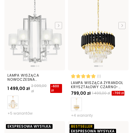
LAMPA WISZĄCA
(1)
NOWOCZESNA
LAMPA WISZĄCA ŻYRANDOL
CHROMOWANA MANHATTAN
2 099,00
-600
KRYSZTAŁOWY CZARNO-
1 499,00 zł
zł
zł
ZŁOTY MAZINI D40
799,00 zł
1 499,00 zł
-700 zł
+5 wariantów
+4 warianty
EKSPRESOWA WYSYŁKA
BESTSELLER
EKSPRESOWA WYSYŁKA