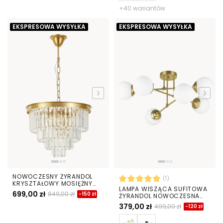
+40 wariantów
EKSPRESOWA WYSYŁKA
EKSPRESOWA WYSYŁKA
NOWOCZESNY ŻYRANDOL
(1)
KRYSZTAŁOWY MOSIĘŻNY
LAMPA WISZĄCA SUFITOWA
CAPRIA D40
699,00 zł
849,00 zł
-150 zł
ŻYRANDOL NOWOCZESNA
ZŁOTO SZCZOTKOWANE
379,00 zł
499,00 zł
-120 zł
BIAŁE KULE FINO 6 LED