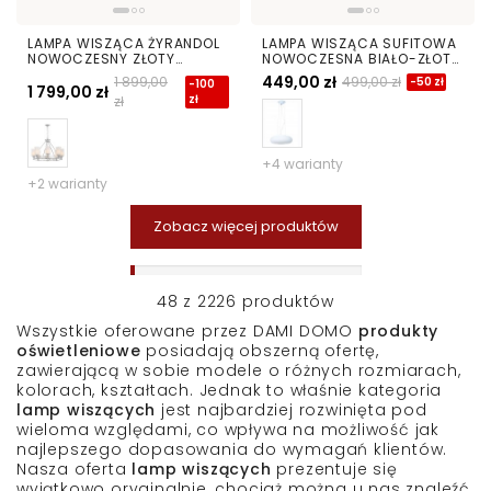
LAMPA WISZĄCA ŻYRANDOL
LAMPA WISZĄCA SUFITOWA
NOWOCZESNY ZŁOTY
NOWOCZESNA BIAŁO-ZŁOTA
MARIETTA W8
BIANTE D38
449,00 zł
1 899,00
499,00 zł
-50 zł
-100
1 799,00 zł
zł
zł
+4 warianty
+2 warianty
Zobacz więcej produktów
48
z
2226
produktów
Wszystkie oferowane przez DAMI DOMO
produkty
oświetleniowe
posiadają obszerną ofertę,
zawierającą w sobie modele o różnych rozmiarach,
kolorach, kształtach. Jednak to właśnie kategoria
lamp wiszących
jest najbardziej rozwinięta pod
wieloma względami, co wpływa na możliwość jak
najlepszego dopasowania do wymagań klientów.
Nasza oferta
lamp wiszących
prezentuje się
wyjątkowo oryginalnie, chociaż można u nas znaleźć