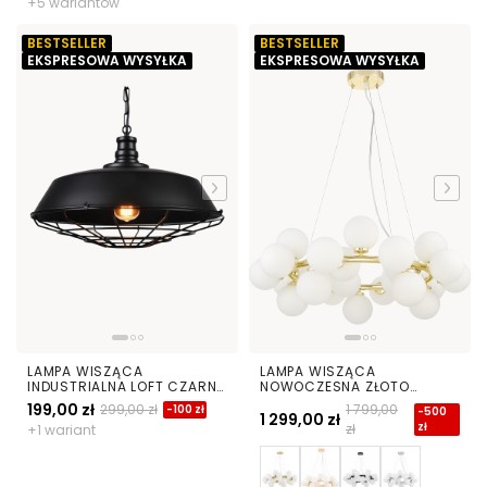
+5 wariantów
BESTSELLER
BESTSELLER
EKSPRESOWA WYSYŁKA
EKSPRESOWA WYSYŁKA
LAMPA WISZĄCA
LAMPA WISZĄCA
INDUSTRIALNA LOFT CZARNA
NOWOCZESNA ZŁOTO
ARIGIO D45
KLASYCZNE BIAŁE KULE
199,00 zł
299,00 zł
1 799,00
-100 zł
-500
MARSIADA 25
1 299,00 zł
zł
zł
+1 wariant