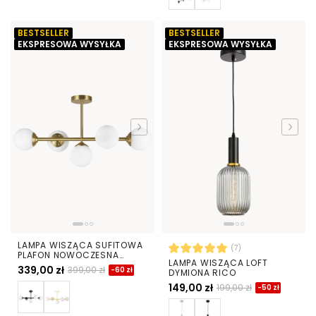
BESTSELLER
BESTSELLER
EKSPRESOWA WYSYŁKA
EKSPRESOWA WYSYŁKA
LAMPA WISZĄCA SUFITOWA
(7)
PLAFON NOWOCZESNA
LAMPA WISZĄCA LOFT
ZŁOTO SZCZOTKOWANE
339,00 zł
399,00 zł
-60 zł
DYMIONA RICO
BIAŁE KULE FINO 5 LED
149,00 zł
199,00 zł
-50 zł