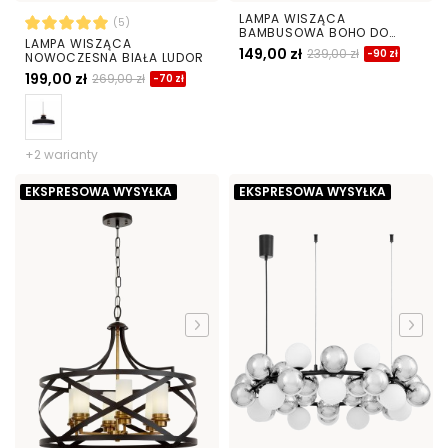
LAMPA WISZĄCA
(5)
BAMBUSOWA BOHO DO
LAMPA WISZĄCA
JADALNI I SALONU PLECIONA
149,00 zł
239,00 zł
-90 zł
NOWOCZESNA BIAŁA LUDOR
SUFITOWA 38 CM
199,00 zł
269,00 zł
-70 zł
+2 warianty
EKSPRESOWA WYSYŁKA
EKSPRESOWA WYSYŁKA