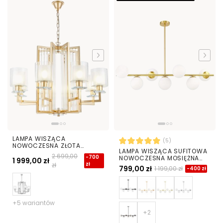
LAMPA WISZĄCA
(5)
NOWOCZESNA ZŁOTA
LAMPA WISZĄCA SUFITOWA
MANHATTAN W8
2 699,00
-700
NOWOCZESNA MOSIĘŻNA
1 999,00 zł
zł
zł
BIAŁE KULE FREDICA 7
799,00 zł
1 199,00 zł
-400 zł
+5 wariantów