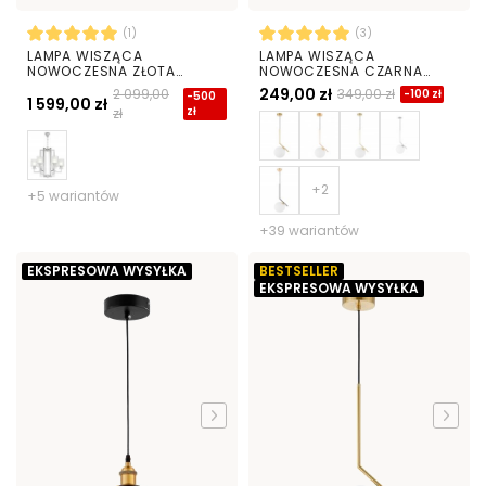
(1)
(3)
LAMPA WISZĄCA
LAMPA WISZĄCA
NOWOCZESNA ZŁOTA
NOWOCZESNA CZARNA
MANHATTAN
BIAŁA KULA SORENTO 20
249,00 zł
2 099,00
349,00 zł
-100 zł
-500
1 599,00 zł
zł
zł
+5 wariantów
+39 wariantów
EKSPRESOWA WYSYŁKA
BESTSELLER
EKSPRESOWA WYSYŁKA