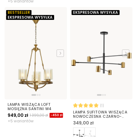
+5 wariantów
BESTSELLER
EKSPRESOWA WYSYŁKA
EKSPRESOWA WYSYŁKA
LAMPA WISZĄCA LOFT
(1)
MOSIĘŻNA SANTINI W4
LAMPA SUFITOWA WISZĄCA
949,00 zł
1 399,00 zł
-450 zł
NOWOCZESNA CZARNO-
ZŁOTA DORA W6
+5 wariantów
349,00 zł