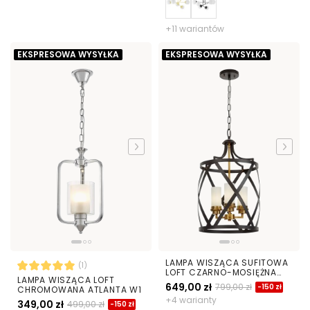
+11 wariantów
EKSPRESOWA WYSYŁKA
EKSPRESOWA WYSYŁKA
LAMPA WISZĄCA SUFITOWA
(1)
LOFT CZARNO-MOSIĘŻNA
LAMPA WISZĄCA LOFT
ASTILA W3
649,00 zł
799,00 zł
-150 zł
CHROMOWANA ATLANTA W1
+4 warianty
349,00 zł
499,00 zł
-150 zł