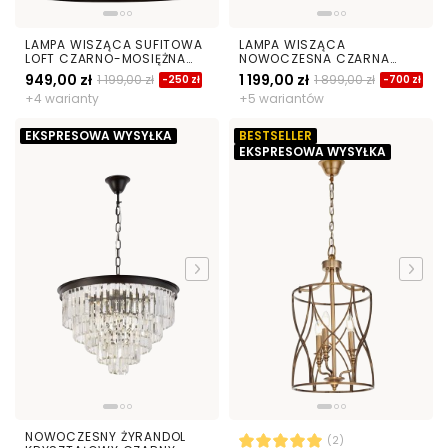
LAMPA WISZĄCA SUFITOWA
LAMPA WISZĄCA
LOFT CZARNO-MOSIĘŻNA
NOWOCZESNA CZARNA
ASTILA W6
SAONA W42
949,00 zł
1 199,00 zł
1 199,00 zł
1 899,00 zł
-250 zł
-700 zł
+4 warianty
+5 wariantów
EKSPRESOWA WYSYŁKA
BESTSELLER
EKSPRESOWA WYSYŁKA
NOWOCZESNY ŻYRANDOL
(2)