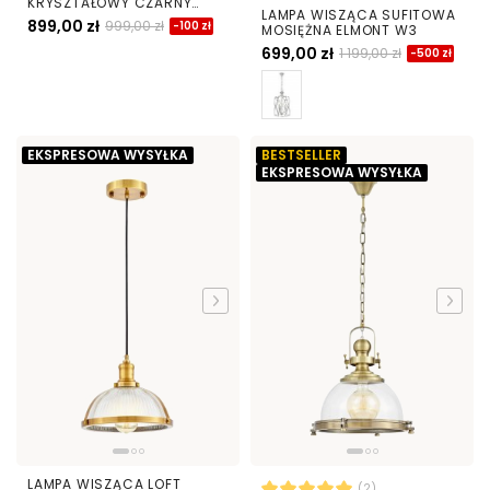
KRYSZTAŁOWY CZARNY
LAMPA WISZĄCA SUFITOWA
CAPRIA D50
899,00 zł
999,00 zł
-100 zł
MOSIĘŻNA ELMONT W3
699,00 zł
1 199,00 zł
-500 zł
EKSPRESOWA WYSYŁKA
BESTSELLER
EKSPRESOWA WYSYŁKA
LAMPA WISZĄCA LOFT
(2)