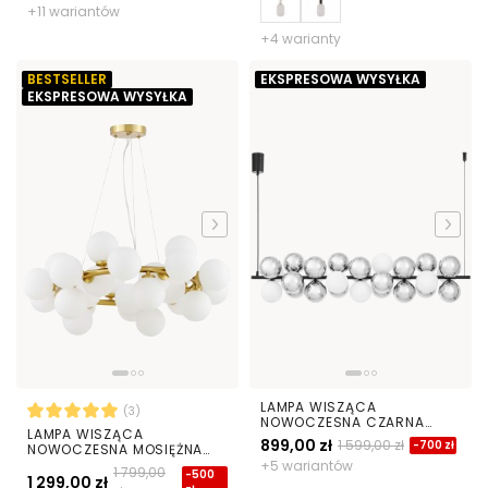
+11 wariantów
+4 warianty
BESTSELLER
EKSPRESOWA WYSYŁKA
EKSPRESOWA WYSYŁKA
LAMPA WISZĄCA
(3)
NOWOCZESNA CZARNA
LAMPA WISZĄCA
SAONA W27
899,00 zł
1 599,00 zł
-700 zł
NOWOCZESNA MOSIĘŻNA
BIAŁE KULE MARSIADA 25
+5 wariantów
1 799,00
-500
1 299,00 zł