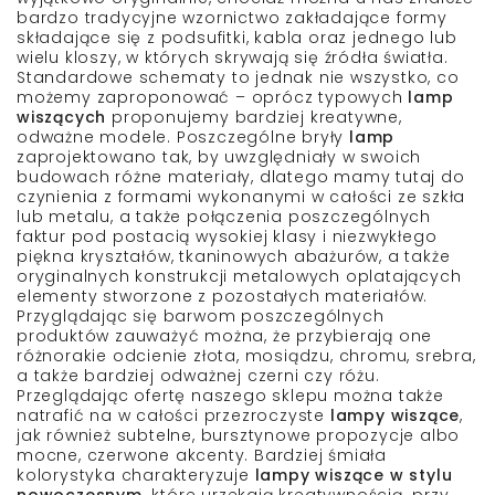
bardzo tradycyjne wzornictwo zakładające formy
składające się z podsufitki, kabla oraz jednego lub
wielu kloszy, w których skrywają się źródła światła.
Standardowe schematy to jednak nie wszystko, co
możemy zaproponować – oprócz typowych
lamp
wiszących
proponujemy bardziej kreatywne,
odważne modele. Poszczególne bryły
lamp
zaprojektowano tak, by uwzględniały w swoich
budowach różne materiały, dlatego mamy tutaj do
czynienia z formami wykonanymi w całości ze szkła
lub metalu, a także połączenia poszczególnych
faktur pod postacią wysokiej klasy i niezwykłego
piękna kryształów, tkaninowych abażurów, a także
oryginalnych konstrukcji metalowych oplatających
elementy stworzone z pozostałych materiałów.
Przyglądając się barwom poszczególnych
produktów zauważyć można, że przybierają one
różnorakie odcienie złota, mosiądzu, chromu, srebra,
a także bardziej odważnej czerni czy różu.
Przeglądając ofertę naszego sklepu można także
natrafić na w całości przezroczyste
lampy wiszące
,
jak również subtelne, bursztynowe propozycje albo
mocne, czerwone akcenty. Bardziej śmiała
kolorystyka charakteryzuje
lampy wiszące w stylu