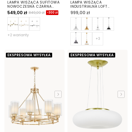
LAMPA WISZĄCA SUFITOWA
LAMPA WISZĄCA
NOWOCZESNA CZARNA
INDUSTRIALNA LOFT
CEREDO W6
CZARNO-MOSIĘŻNA ETTORE
549,00 zł
999,00 zł
849,00 zł
-300 zł
+2 warianty
EKSPRESOWA WYSYŁKA
EKSPRESOWA WYSYŁKA