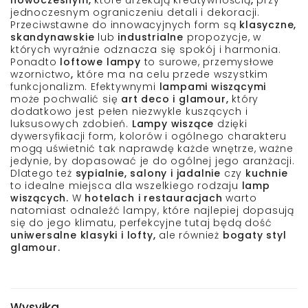
nowoczesnym,
które urzekają kreatywnością
,
przy
jednoczesnym ograniczeniu detali i dekoracji.
Przeciwstawne do innowacyjnych form są
klasyczne,
skandynawskie
lub
industrialne
propozycje, w
których wyraźnie odznacza się spokój i harmonia.
Ponadto
loftowe lampy
to surowe, przemysłowe
wzornictwo
,
które ma na celu przede wszystkim
funkcjonalizm. Efektywnymi
lampami wiszącymi
może pochwalić się
art deco i glamour,
który
dodatkowo jest pełen niezwykle kuszących i
luksusowych zdobień.
Lampy wiszące
dzięki
dywersyfikacji form, kolorów i ogólnego charakteru
mogą uświetnić tak naprawdę każde wnętrze, ważne
jedynie, by dopasować je do ogólnej jego aranżacji.
Dlatego też
sypialnie, salony i jadalnie
czy
kuchnie
to idealne miejsca dla wszelkiego rodzaju
lamp
wiszących.
W
hotelach i restauracjach
warto
natomiast odnaleźć lampy, które najlepiej dopasują
się do jego klimatu, perfekcyjne tutaj będą dość
uniwersalne klasyki i lofty,
ale również
bogaty styl
glamour.
Wysyłka