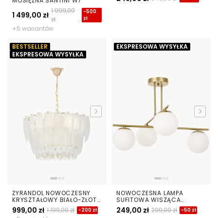
MOSIĘŻNA SANTINI W7
50 CM
1 999,00
-500
1 499,00 zł
zł
zł
+5 wariantów
BESTSELLER
EKSPRESOWA WYSYŁKA
EKSPRESOWA WYSYŁKA
ŻYRANDOL NOWOCZESNY
NOWOCZESNA LAMPA
KRYSZTAŁOWY BIAŁO-ZŁOTY
SUFITOWA WISZĄCA
CAVALINI D50
SZCZOTKOWANE ZŁOTO
999,00 zł
249,00 zł
1 199,00 zł
299,00 zł
-200 zł
-50 zł
LEDO W4