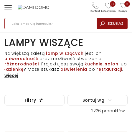
0
0
Kontakt
Lista życzeń
Koszyk
SZUKAJ
LAMPY WISZĄCE
Największą zaletą
lamp wiszących
jest ich
uniwersalność
oraz możliwość stworzenia
różnorodności
. Projektujesz swoją
kuchnię
,
salon
lub
łazienkę
? Może szukasz
oświetlenia
do
restauracji
,
kawiarni
lub masz ochotę zmienić
wystrój
swojego
więcej
biura
?
DAMI DOMO
ułatwi Ci to w jak największym
stopniu oferując licznego rodzaju,
stylu
czy
koloru
produkty o niebywale
wysokiej jakości
, przemyślane
pod względem
funkcjonalnym
oraz
estetycznym
.
Filtry
Sortuj wg
Dla entuzjastów
prostoty
i
elegancji
przygotowaliśmy
lampy wiszące
o typowo
2226
produktów
klasycznym
oraz
skandynawskim
szyku, które
subtelnie podkreślą walory
pomieszczenia
,
wtapiając się w przestrzeń, jednocześnie dodając jej
szyku. Miłośnicy
odważnych form
z pewnością