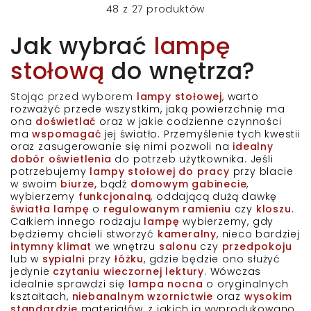
48
z
27
produktów
Jak wybrać
lampę
stołową
do wnętrza?
Stojąc przed wyborem
lampy stołowej
, warto
rozważyć przede wszystkim, jaką powierzchnię ma
ona
doświetlać
oraz w jakie codzienne czynności
ma
wspomagać
jej światło. Przemyślenie tych kwestii
oraz zasugerowanie się nimi pozwoli na
idealny
dobór oświetlenia
do potrzeb użytkownika. Jeśli
potrzebujemy
lampy stołowej do pracy
przy blacie
w swoim
biurze,
bądź
domowym gabinecie
,
wybierzemy
funkcjonalną
, oddającą dużą dawkę
światła lampę
o
regulowanym ramieniu
czy
kloszu
.
Całkiem innego rodzaju
lampę
wybierzemy, gdy
będziemy chcieli stworzyć
kameralny
, nieco bardziej
intymny klimat
we wnętrzu
salonu
czy
przedpokoju
lub w
sypialni
przy
łóżku
, gdzie będzie ono służyć
jedynie
czytaniu wieczornej lektury
. Wówczas
idealnie sprawdzi się
lampa nocna
o oryginalnych
kształtach,
niebanalnym wzornictwie
oraz
wysokim
standardzie
materiałów, z jakich ją wyprodukowano.