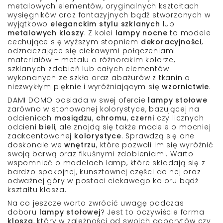
metalowych elementów, oryginalnych
kształtach
wysięgników
oraz fantazyjnych bądź stworzonych w
wyjątkowo
eleganckim stylu
szklanych
lub
metalowych kloszy
. Z kolei
lampy nocne
to modele
cechujące się wyższym stopniem
dekoracyjności
,
odznaczające się
ciekawymi połączeniami
materiałów – metalu o różnorakim kolorze,
szklanych zdobień
lub całych elementów
wykonanych ze szkła oraz
abażurów z tkanin
o
niezwykłym pięknie i wyróżniającym się
wzornictwie
.
DAMI DOMO
posiada w swej ofercie
lampy stołowe
zarówno w
stonowanej kolorystyce
, bazującej na
odcieniach
mosiądzu
,
chromu
,
czerni
czy licznych
odcieni
bieli
, ale znajdą się także modele o mocniej
zaakcentowanej
kolorystyce
. Sprawdzą się one
doskonale we
wnętrzu
, które pozwoli im się wyróżnić
swoją barwą oraz
fikuśnymi zdobieniami
. Warto
wspomnieć o modelach lamp, które składają się z
bardzo
spokojnej, kunsztownej
części dolnej oraz
odważnej góry w postaci
ciekawego koloru bądź
kształtu
klosza.
Na co jeszcze warto zwrócić uwagę podczas
doboru
lampy stołowej
? Jest to oczywiście
forma
klosza
, który w zależności od swoich
gabarytów czy