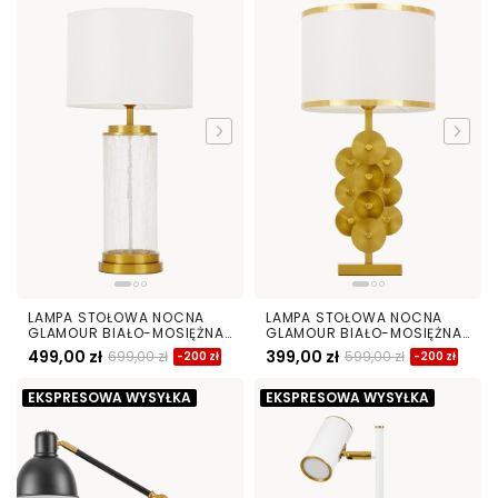
LAMPA STOŁOWA NOCNA
LAMPA STOŁOWA NOCNA
GLAMOUR BIAŁO-MOSIĘŻNA
GLAMOUR BIAŁO-MOSIĘŻNA
POSITANO
SALERNO
499,00 zł
399,00 zł
699,00 zł
599,00 zł
-200 zł
-200 zł
EKSPRESOWA WYSYŁKA
EKSPRESOWA WYSYŁKA