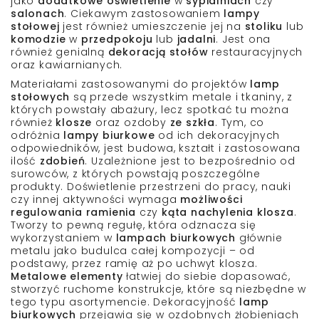
jako
dodatkowe oświetlenie
w
sypialniach
czy
salonach
. Ciekawym zastosowaniem
lampy
stołowej
jest również umieszczenie jej na
stoliku
lub
komodzie
w
przedpokoju
lub
jadalni
. Jest ona
również genialną
dekoracją stołów
restauracyjnych
oraz kawiarnianych.
Materiałami
zastosowanymi do projektów
lamp
stołowych
są przede wszystkim
metale i tkaniny,
z
których powstały abażury, lecz spotkać tu można
również
klosze
oraz ozdoby
ze szkła
. Tym, co
odróżnia
lampy biurkowe
od ich dekoracyjnych
odpowiedników, jest
budowa
, kształt i zastosowana
ilość
zdobień
. Uzależnione jest to bezpośrednio od
surowców, z których powstają poszczególne
produkty.
Doświetlenie
przestrzeni do
pracy, nauki
czy innej aktywności wymaga
możliwości
regulowania ramienia
czy
kąta nachylenia klosza
.
Tworzy to pewną regułę, która odznacza się
wykorzystaniem w
lampach biurkowych
głównie
metalu
jako budulca całej kompozycji – od
podstawy
, przez
ramię
aż po
uchwyt klosz
a.
Metalowe elementy
łatwiej do siebie dopasować,
stworzyć
ruchome konstrukcje
, które są niezbędne w
tego typu asortymencie.
Dekoracyjność
lamp
biurkowych
przejawia się w ozdobnych
żłobieniach