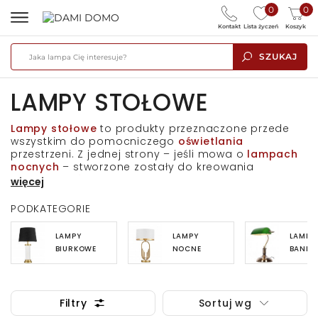
0
0
Kontakt
Lista życzeń
Koszyk
SZUKAJ
LAMPY STOŁOWE
Lampy stołowe
to produkty przeznaczone przede
wszystkim do
pomocniczego
oświetlania
przestrzeni. Z jednej strony – jeśli mowa o
lampach
nocnych
– stworzone zostały do kreowania
nastrojowości
we
wnętrzu
, a z drugiej – biorąc pod
więcej
uwagę
lampy biurkowe
– są produktami, których
punktowe, mocne światło
wspomaga proces
nauki
i
PODKATEGORIE
pracy
.
Lampy stołowe
odnajdą się praktycznie w
każdej przestrzeni – od
sypialni
, gabinetu
czy
LAMPY
LAMPY
LAMPY
pokoju dziecka
, poprzez
kuchnię
i
jadalnię
, po
BIURKOWE
NOCNE
BANKIE
przestronne
korytarze
domu lub mieszkania
.
Modele, które dla Państwa przygotowaliśmy, zostały
stworzone z połączenia metalowych i szklanych
elementów, a część produktów zdobią abażury z
Filtry
Sortuj wg
wysokiej jakości, mocnej tkaniny. Różnorodność