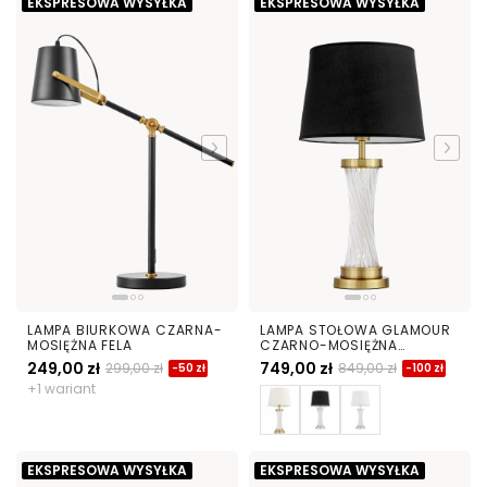
EKSPRESOWA WYSYŁKA
EKSPRESOWA WYSYŁKA
LAMPA BIURKOWA CZARNA-
LAMPA STOŁOWA GLAMOUR
MOSIĘŻNA FELA
CZARNO-MOSIĘŻNA
VILLANOVA
249,00 zł
749,00 zł
299,00 zł
849,00 zł
-50 zł
-100 zł
+1 wariant
EKSPRESOWA WYSYŁKA
EKSPRESOWA WYSYŁKA