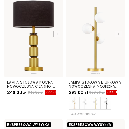
LAMPA STOŁOWA NOCNA
LAMPA STOŁOWA BIURKOWA
NOWOCZESNA CZARNO-
NOWOCZESNA MOSIĘŻNA
MOSIĘŻNA ELIOT
BIAŁE KULE MARSIADA 3
249,00 zł
299,00 zł
349,00 zł
399,00 zł
-100 zł
-100 zł
+40 wariantów
EKSPRESOWA WYSYŁKA
EKSPRESOWA WYSYŁKA