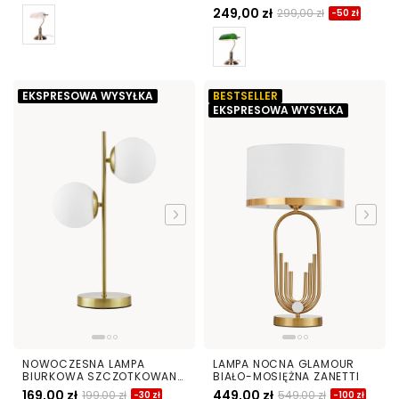
BIAŁA BANKER
249,00 zł
299,00 zł
-50 zł
EKSPRESOWA WYSYŁKA
BESTSELLER
EKSPRESOWA WYSYŁKA
NOWOCZESNA LAMPA
LAMPA NOCNA GLAMOUR
BIURKOWA SZCZOTKOWANE
BIAŁO-MOSIĘŻNA ZANETTI
ZŁOTO TESO W2
169,00 zł
449,00 zł
199,00 zł
549,00 zł
-30 zł
-100 zł