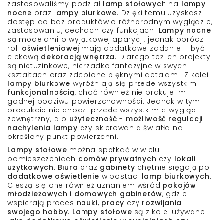
zastosowaliśmy
podział
lamp stołowych
na
lampy
nocne
oraz
lampy biurkowe
. Dzięki temu uzyskasz
dostęp do baz
produktów o różnorodnym wyglądzie
,
zastosowaniu,
cechach
czy
funkcjach
.
Lampy nocne
są modelami o
wyjątkowej aparycji
, jednak oprócz
roli
oświetleniowej
mają dodatkowe zadanie – być
ciekawą
dekoracją wnętrza
. Dlatego też ich projekty
są
nietuzinkowe
,
nierzadko fantazyjne
w swych
kształtach oraz
zdobione
pięknymi detalami. Z kolei
lampy biurkowe
wyróżniają się przede wszystkim
funkcjonalnością
, choć również nie brakuje im
godnej podziwu powierzchowności. Jednak w tym
produkcie nie chodzi przede wszystkim o wygląd
zewnętrzny, a o
użyteczność
-
możliwość
regulacji
nachylenia lampy
czy skierowania światła na
określony punkt powierzchni.
Lampy stołowe
można spotkać w wielu
pomieszczeniach
domów prywatnych
czy
lokali
użytkowych
.
Biura
oraz
gabinety
chętnie sięgają po
dodatkowe oświetlenie
w postaci
lamp biurkowych
.
Cieszą się one również uznaniem wśród
pokojów
młodzieżowych
i
domowych gabinetów
, gdzie
wspierają proces
nauki
,
pracy
czy
rozwijania
swojego
hobby
.
Lampy stołowe
są z kolei używane