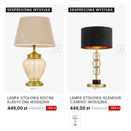
EKSPRESOWA WYSYŁKA
EKSPRESOWA WYSYŁKA
LAMPA STOŁOWA NOCNA
LAMPA STOŁOWA GLAMOUR
KLASYCZNA MOSIĘŻNA
CZARNO-MOSIĘŻNA
MOLTENA
AZZARIA
449,00 zł
449,00 zł
499,00 zł
549,00 zł
-50 zł
-100 zł