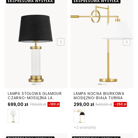
EKSPRESOWA WYSYŁKA
EKSPRESOWA WYSYŁKA
LAMPA STOŁOWA GLAMOUR
LAMPA NOCNA BIURKOWA
CZARNO-MOSIĘŻNA LA
MOSIĘŻNO-BIAŁA TURINA
BOTTE
699,00 zł
299,00 zł
799,00 zł
549,00 zł
-100 zł
-250 zł
+2 warianty