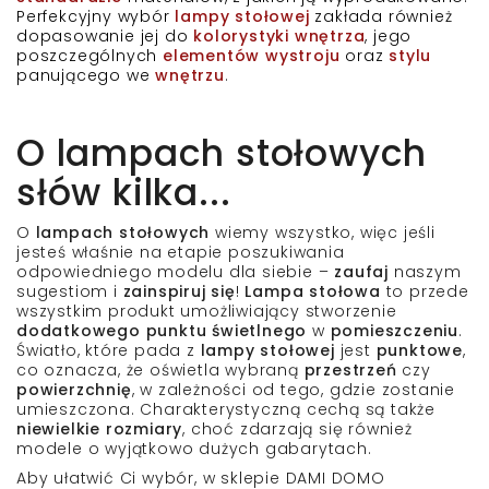
Perfekcyjny wybór
lampy stołowej
zakłada również
dopasowanie jej do
kolorystyki wnętrza
, jego
poszczególnych
elementów
wystroju
oraz
stylu
panującego we
wnętrzu
.
O lampach stołowych
słów kilka...
O
lampach stołowych
wiemy wszystko, więc jeśli
jesteś właśnie
na etapie poszukiwania
odpowiedniego modelu dla siebie –
zaufaj
naszym
sugestiom i
zainspiruj się
!
Lampa stołowa
to przede
wszystkim produkt umożliwiający stworzenie
dodatkowego punktu świetlnego
w
pomieszczeniu
.
Światło, które pada z
lampy stołowej
jest
punktowe
,
co oznacza, że oświetla
wybraną
przestrzeń
czy
powierzchnię
, w zależności od tego, gdzie zostanie
umieszczona. Charakterystyczną cechą są także
niewielkie rozmiary
, choć zdarzają się również
modele o wyjątkowo
dużych gabarytach
.
Aby ułatwić Ci wybór, w sklepie
DAMI DOMO