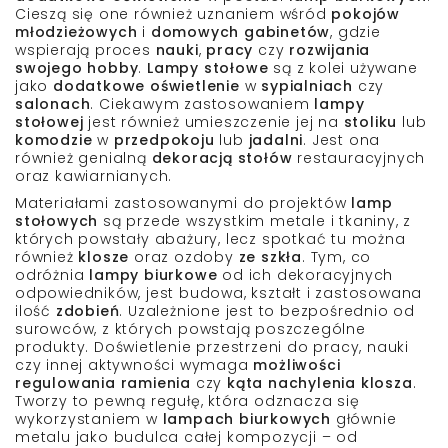
Cieszą się one również uznaniem wśród
pokojów
młodzieżowych
i
domowych gabinetów
, gdzie
wspierają proces
nauki
,
pracy
czy
rozwijania
swojego
hobby
.
Lampy stołowe
są z kolei używane
jako
dodatkowe oświetlenie
w
sypialniach
czy
salonach
. Ciekawym zastosowaniem
lampy
stołowej
jest również umieszczenie jej na
stoliku
lub
komodzie
w
przedpokoju
lub
jadalni
. Jest ona
również genialną
dekoracją stołów
restauracyjnych
oraz kawiarnianych.
Materiałami
zastosowanymi do projektów
lamp
stołowych
są przede wszystkim
metale i tkaniny,
z
których powstały abażury, lecz spotkać tu można
również
klosze
oraz ozdoby
ze szkła
. Tym, co
odróżnia
lampy biurkowe
od ich dekoracyjnych
odpowiedników, jest
budowa
, kształt i zastosowana
ilość
zdobień
. Uzależnione jest to bezpośrednio od
surowców, z których powstają poszczególne
produkty.
Doświetlenie
przestrzeni do
pracy, nauki
czy innej aktywności wymaga
możliwości
regulowania ramienia
czy
kąta nachylenia klosza
.
Tworzy to pewną regułę, która odznacza się
wykorzystaniem w
lampach biurkowych
głównie
metalu
jako budulca całej kompozycji – od