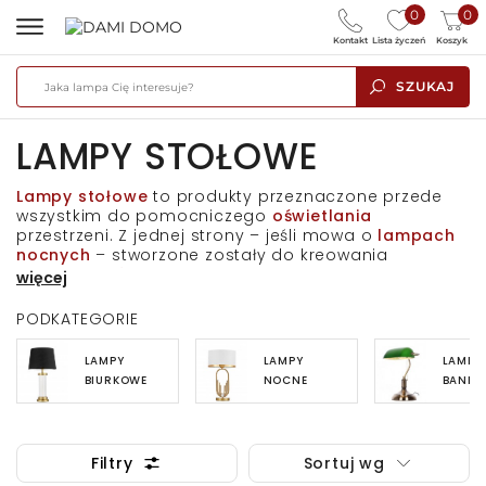
0
0
Kontakt
Lista życzeń
Koszyk
SZUKAJ
LAMPY STOŁOWE
Lampy stołowe
to produkty przeznaczone przede
wszystkim do
pomocniczego
oświetlania
przestrzeni. Z jednej strony – jeśli mowa o
lampach
nocnych
– stworzone zostały do kreowania
nastrojowości
we
wnętrzu
, a z drugiej – biorąc pod
więcej
uwagę
lampy biurkowe
– są produktami, których
punktowe, mocne światło
wspomaga proces
nauki
i
PODKATEGORIE
pracy
.
Lampy stołowe
odnajdą się praktycznie w
każdej przestrzeni – od
sypialni
, gabinetu
czy
LAMPY
LAMPY
LAMPY
pokoju dziecka
, poprzez
kuchnię
i
jadalnię
, po
BIURKOWE
NOCNE
BANKIE
przestronne
korytarze
domu lub mieszkania
.
Modele, które dla Państwa przygotowaliśmy, zostały
stworzone z połączenia metalowych i szklanych
elementów, a część produktów zdobią abażury z
Filtry
Sortuj wg
wysokiej jakości, mocnej tkaniny. Różnorodność