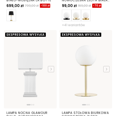
BIAŁO-MOSIĘŻNA LA BOTTE
NOWOCZESNA ZŁOTA BIAŁA
KULA FREDICA W1
699,00 zł
99,00 zł
799,00 zł
169,00 zł
-100 zł
-70 zł
+41 wariantów
EKSPRESOWA WYSYŁKA
EKSPRESOWA WYSYŁKA
LAMPA NOCNA GLAMOUR
LAMPA STOŁOWA BIURKOWA