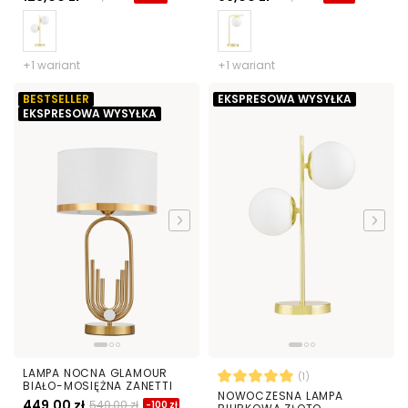
+1 wariant
+1 wariant
BESTSELLER
EKSPRESOWA WYSYŁKA
EKSPRESOWA WYSYŁKA
LAMPA NOCNA GLAMOUR
(1)
BIAŁO-MOSIĘŻNA ZANETTI
NOWOCZESNA LAMPA
449,00 zł
549,00 zł
-100 zł