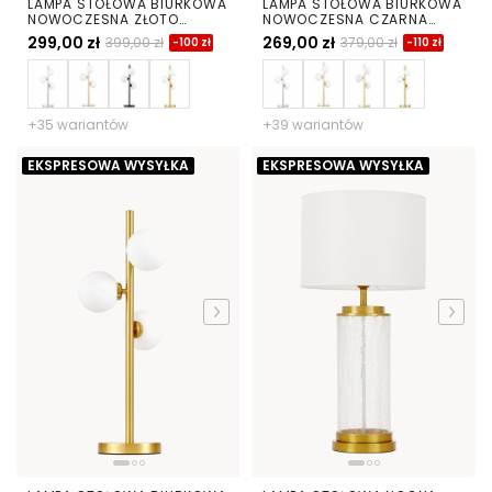
LAMPA STOŁOWA BIURKOWA
LAMPA STOŁOWA BIURKOWA
NOWOCZESNA ZŁOTO
NOWOCZESNA CZARNA
KLASYCZNE BIAŁE KULE
BIAŁE KULE MARSIADA 3
299,00 zł
269,00 zł
399,00 zł
379,00 zł
-100 zł
-110 zł
MARSIADA 3
+35 wariantów
+39 wariantów
EKSPRESOWA WYSYŁKA
EKSPRESOWA WYSYŁKA