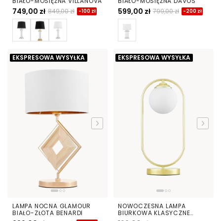
BIAŁO-MOSIĘŻNA VILLANOVA
BIAŁO-MOSIĘŻNA DAVOS
749,00 zł
599,00 zł
849,00 zł
799,00 zł
-100 zł
-200 zł
EKSPRESOWA WYSYŁKA
EKSPRESOWA WYSYŁKA
LAMPA NOCNA GLAMOUR
NOWOCZESNA LAMPA
BIAŁO-ZŁOTA BENARDI
BIURKOWA KLASYCZNE
ZŁOTO VERO W1