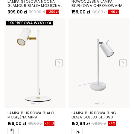
LAMPA STOŁOWA NOCNA
NOWOCZESNA LAMPA
GLAMOUR BIAŁO-MOSIĘŻNA
BIURKOWA CHROMOWANA
SALERNO
TESO W2
399,00 zł
159,00 zł
599,00 zł
199,00 zł
-200 zł
-40 zł
EKSPRESOWA WYSYŁKA
LAMPA BIURKOWA BIAŁO-
LAMPA BIURKOWA RING
MOSIĘŻNA MIRA
BIAŁA SOLLUX SL.1090
169,00 zł
152,64 zł
199,00 zł
159,00 zł
-30 zł
-4%