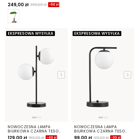
BIAŁA BANKER
249,00 zł
299,00 zł
-50 zł
EKSPRESOWA WYSYŁKA
EKSPRESOWA WYSYŁKA
NOWOCZESNA LAMPA
NOWOCZESNA LAMPA
BIURKOWA CZARNA TESO
BIURKOWA CZARNA TESO
W2
W1
129,00 zł
99,00 zł
169,00 zł
129,00 zł
-40 zł
-30 zł