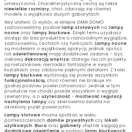
umieszczona. Charakterystyczną cechą są także
niewielkie rozmiary
, choć zdarzają się również
modele o wyjątkowo
dużych gabarytach
.
Aby ułatwić Ci wybór, w sklepie
DAMI DOMO
zastosowaliśmy
podział
lamp stołowych
na
lampy
nocne
oraz
lampy biurkowe
. Dzięki temu uzyskasz
dostęp do baz
produktów o różnorodnym wyglądzie
,
zastosowaniu,
cechach
czy
funkcjach
.
Lampy nocne
są modelami o
wyjątkowej aparycji
, jednak oprócz
roli
oświetleniowej
mają dodatkowe zadanie – być
ciekawą
dekoracją wnętrza
. Dlatego też ich projekty
są
nietuzinkowe
,
nierzadko fantazyjne
w swych
kształtach oraz
zdobione
pięknymi detalami. Z kolei
lampy biurkowe
wyróżniają się przede wszystkim
funkcjonalnością
, choć również nie brakuje im
godnej podziwu powierzchowności. Jednak w tym
produkcie nie chodzi przede wszystkim o wygląd
zewnętrzny, a o
użyteczność
-
możliwość
regulacji
nachylenia lampy
czy skierowania światła na
określony punkt powierzchni.
Lampy stołowe
można spotkać w wielu
pomieszczeniach
domów prywatnych
czy
lokali
użytkowych
.
Biura
oraz
gabinety
chętnie sięgają po
dodatkowe oświetlenie
w postaci
lamp biurkowych
.