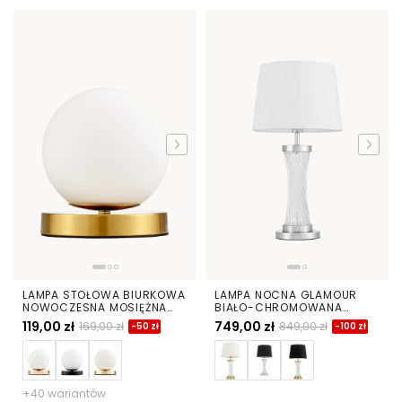
LAMPA STOŁOWA BIURKOWA
LAMPA NOCNA GLAMOUR
NOWOCZESNA MOSIĘŻNA
BIAŁO-CHROMOWANA
BIAŁA KULA FREDICA W1
VILLANOVA
119,00 zł
749,00 zł
169,00 zł
849,00 zł
-50 zł
-100 zł
+40 wariantów