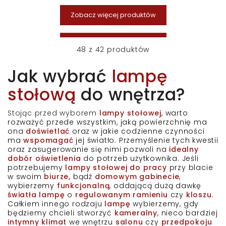
Zobacz więcej produktów
48
z
42
produktów
Jak wybrać
lampę
stołową
do wnętrza?
Stojąc przed wyborem
lampy stołowej
, warto
rozważyć przede wszystkim, jaką powierzchnię ma
ona
doświetlać
oraz w jakie codzienne czynności
ma
wspomagać
jej światło. Przemyślenie tych kwestii
oraz zasugerowanie się nimi pozwoli na
idealny
dobór oświetlenia
do potrzeb użytkownika. Jeśli
potrzebujemy
lampy stołowej do pracy
przy blacie
w swoim
biurze,
bądź
domowym gabinecie
,
wybierzemy
funkcjonalną
, oddającą dużą dawkę
światła lampę
o
regulowanym ramieniu
czy
kloszu
.
Całkiem innego rodzaju
lampę
wybierzemy, gdy
będziemy chcieli stworzyć
kameralny
, nieco bardziej
intymny klimat
we wnętrzu
salonu
czy
przedpokoju