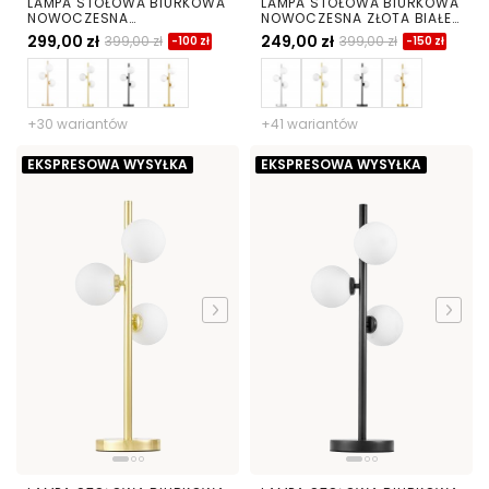
LAMPA STOŁOWA BIURKOWA
LAMPA STOŁOWA BIURKOWA
NOWOCZESNA
NOWOCZESNA ZŁOTA BIAŁE
CHROMOWANA BIAŁE KULE
KULE MARSIADA 3
299,00 zł
249,00 zł
399,00 zł
399,00 zł
-100 zł
-150 zł
MARSIADA 3
+30 wariantów
+41 wariantów
EKSPRESOWA WYSYŁKA
EKSPRESOWA WYSYŁKA