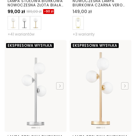
LAMPA STOŁOWA BIURKOWA
NOWOCZESNA LAMPA
NOWOCZESNA ZŁOTA BIAŁA
BIURKOWA CZARNA VERO
KULA FREDICA
W1
99,00 zł
149,00 zł
189,00 zł
-90 zł
+41 wariantów
+3 warianty
EKSPRESOWA WYSYŁKA
EKSPRESOWA WYSYŁKA