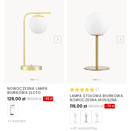
NOWOCZESNA LAMPA
(1)
BIURKOWA ZŁOTO
LAMPA STOŁOWA BIURKOWA
KLASYCZNE TESO W1
129,00 zł
159,00 zł
-30 zł
NOWOCZESNA MOSIĘŻNA
BIAŁA KULA FREDICA
119,00 zł
189,00 zł
-70 zł
+1 wariant
+40 wariantów