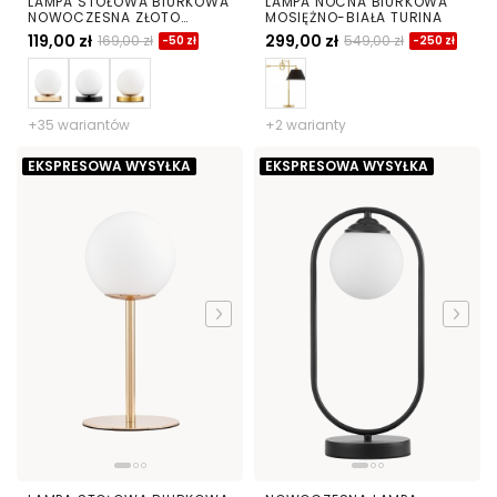
LAMPA STOŁOWA BIURKOWA
LAMPA NOCNA BIURKOWA
NOWOCZESNA ZŁOTO
MOSIĘŻNO-BIAŁA TURINA
KLASYCZNE BIAŁA KULA
119,00 zł
299,00 zł
169,00 zł
549,00 zł
-50 zł
-250 zł
FREDICA W1
+35 wariantów
+2 warianty
EKSPRESOWA WYSYŁKA
EKSPRESOWA WYSYŁKA