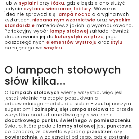
lub w
sypialni
przy
łóżku
, gdzie będzie ono służyć
jedynie
czytaniu wieczornej lektury
. Wówczas
idealnie sprawdzi się
lampa nocna
o oryginalnych
kształtach,
niebanalnym wzornictwie
oraz
wysokim
standardzie
materiałów, z jakich ją wyprodukowano.
Perfekcyjny wybór
lampy stołowej
zakłada również
dopasowanie jej do
kolorystyki wnętrza
, jego
poszczególnych
elementów
wystroju
oraz
stylu
panującego we
wnętrzu
.
O lampach stołowych
słów kilka...
O
lampach stołowych
wiemy wszystko, więc jeśli
jesteś właśnie
na etapie poszukiwania
odpowiedniego modelu dla siebie –
zaufaj
naszym
sugestiom i
zainspiruj się
!
Lampa stołowa
to przede
wszystkim produkt umożliwiający stworzenie
dodatkowego punktu świetlnego
w
pomieszczeniu
.
Światło, które pada z
lampy stołowej
jest
punktowe
,
co oznacza, że oświetla
wybraną
przestrzeń
czy
powierzchnię
, w zależności od tego, gdzie zostanie