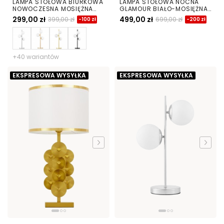
LAMPA STOŁOWA BIURKOWA
LAMPA STOŁOWA NOCNA
NOWOCZESNA MOSIĘŻNA
GLAMOUR BIAŁO-MOSIĘŻNA
BIAŁE KULE MARSIADA 3
POSITANO
299,00 zł
499,00 zł
399,00 zł
699,00 zł
-100 zł
-200 zł
+40 wariantów
EKSPRESOWA WYSYŁKA
EKSPRESOWA WYSYŁKA