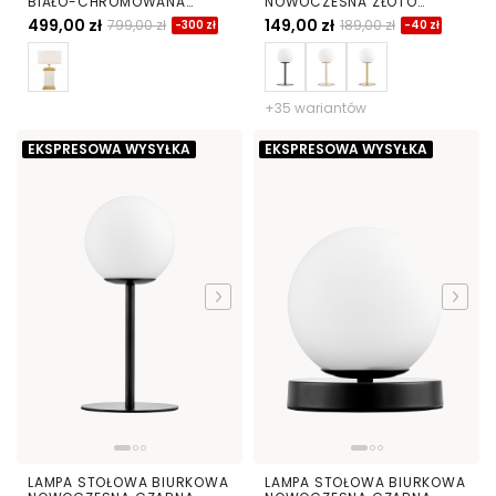
BIAŁO-CHROMOWANA
NOWOCZESNA ZŁOTO
DAVOS
KLASYCZNE BIAŁA KULA
499,00 zł
149,00 zł
799,00 zł
189,00 zł
-300 zł
-40 zł
FREDICA
+35 wariantów
EKSPRESOWA WYSYŁKA
EKSPRESOWA WYSYŁKA
LAMPA STOŁOWA BIURKOWA
LAMPA STOŁOWA BIURKOWA