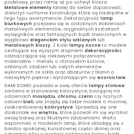
podstawy
, przez
ramię
aż po
uchwyt klosz
a.
Metalowe elementy
łatwiej do siebie dopasować,
stworzyć
ruchome konstrukcje
, które są niezbędne w
tego typu asortymencie.
Dekoracyjność
lamp
biurkowych
przejawia się w ozdobnych
żłobieniach
metalowych elementów, oryginalnych
kształtach
wysięgników
oraz fantazyjnych bądź stworzonych w
wyjątkowo
eleganckim stylu
szklanych
lub
metalowych kloszy
. Z kolei
lampy nocne
to modele
cechujące się wyższym stopniem
dekoracyjności
,
odznaczające się
ciekawymi połączeniami
materiałów – metalu o różnorakim kolorze,
szklanych zdobień
lub całych elementów
wykonanych ze szkła oraz
abażurów z tkanin
o
niezwykłym pięknie i wyróżniającym się
wzornictwie
.
DAMI DOMO
posiada w swej ofercie
lampy stołowe
zarówno w
stonowanej kolorystyce
, bazującej na
odcieniach
mosiądzu
,
chromu
,
czerni
czy licznych
odcieni
bieli
, ale znajdą się także modele o mocniej
zaakcentowanej
kolorystyce
. Sprawdzą się one
doskonale we
wnętrzu
, które pozwoli im się wyróżnić
swoją barwą oraz
fikuśnymi zdobieniami
. Warto
wspomnieć o modelach lamp, które składają się z
bardzo
spokojnej, kunsztownej
części dolnej oraz
odważnej góry w postaci
ciekawego koloru bądź