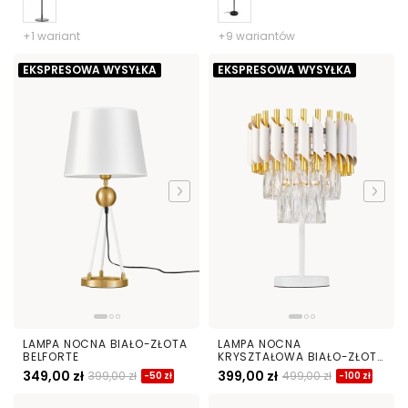
+1 wariant
+9 wariantów
EKSPRESOWA WYSYŁKA
EKSPRESOWA WYSYŁKA
LAMPA NOCNA BIAŁO-ZŁOTA
LAMPA NOCNA
BELFORTE
KRYSZTAŁOWA BIAŁO-ZŁOTA
MAZINI
349,00 zł
399,00 zł
399,00 zł
499,00 zł
-50 zł
-100 zł