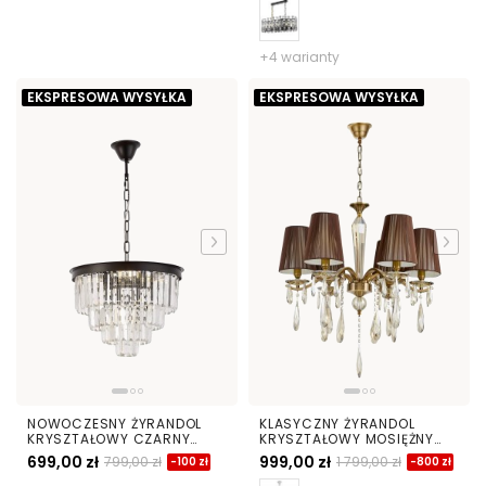
+4 warianty
EKSPRESOWA WYSYŁKA
EKSPRESOWA WYSYŁKA
NOWOCZESNY ŻYRANDOL
KLASYCZNY ŻYRANDOL
KRYSZTAŁOWY CZARNY
KRYSZTAŁOWY MOSIĘŻNY
CAPRIA D40
ALESSIA W6
699,00 zł
999,00 zł
799,00 zł
1 799,00 zł
-100 zł
-800 zł