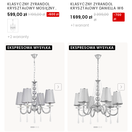
KLASYCZNY ŻYRANDOL
KLASYCZNY ŻYRANDOL
KRYSZTAŁOWY MOSIĘŻNY
KRYSZTAŁOWY DANIELLA W6
ALESSIA W4
599,00 zł
1 199,00 zł
2 399,00
-600 zł
-700
1 699,00 zł
zł
zł
+1 wariant
+2 warianty
EKSPRESOWA WYSYŁKA
EKSPRESOWA WYSYŁKA