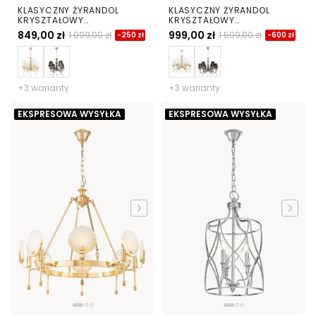
KLASYCZNY ŻYRANDOL
KLASYCZNY ŻYRANDOL
KRYSZTAŁOWY
KRYSZTAŁOWY
CHROMOWANY FABIONE W4
CHROMOWANY FABIONE W6
849,00 zł
999,00 zł
1 099,00 zł
1 599,00 zł
-250 zł
-600 zł
+3 warianty
+3 warianty
EKSPRESOWA WYSYŁKA
EKSPRESOWA WYSYŁKA