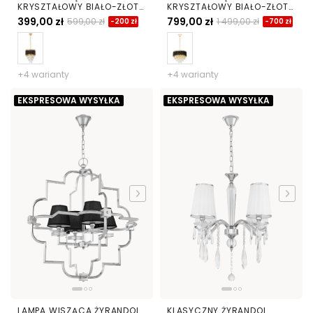
KRYSZTAŁOWY BIAŁO-ZŁOTY
KRYSZTAŁOWY BIAŁO-ZŁOTY
MAZINI D25
MAZINI D40
399,00 zł
799,00 zł
599,00 zł
1 499,00 zł
-200 zł
-700 zł
+4 warianty
+4 warianty
EKSPRESOWA WYSYŁKA
EKSPRESOWA WYSYŁKA
LAMPA WISZĄCA ŻYRANDOL
KLASYCZNY ŻYRANDOL