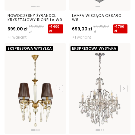
NOWOCZESNY ŻYRANDOL
LAMPA WISZĄCA CESARO
KRYSZTAŁOWY RIONELLA W9
W8
1 999,00
2 399,00
-1 400
-1 700
599,00 zł
699,00 zł
zł
zł
zł
zł
+1 wariant
+1 wariant
EKSPRESOWA WYSYŁKA
EKSPRESOWA WYSYŁKA