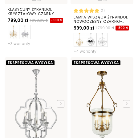
KLASYCZNY ŻYRANDOL
(1)
KRYSZTAŁOWY CZARNY
LAMPA WISZĄCA ŻYRANDOL
FABIONE W4
799,00 zł
1 099,00 zł
-300 zł
NOWOCZESNY CZARNO-
ZŁOTY BALTIMORE W4
999,00 zł
1 799,00 zł
-800 zł
+3 warianty
+4 warianty
EKSPRESOWA WYSYŁKA
EKSPRESOWA WYSYŁKA