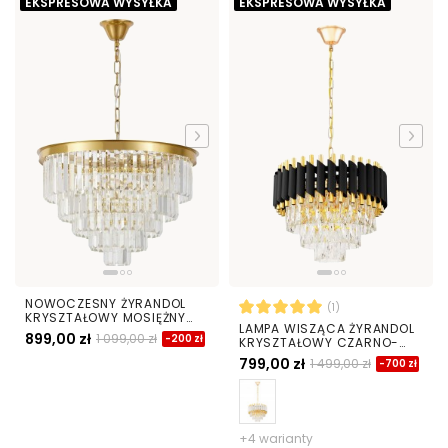
EKSPRESOWA WYSYŁKA
EKSPRESOWA WYSYŁKA
NOWOCZESNY ŻYRANDOL
(1)
KRYSZTAŁOWY MOSIĘŻNY
LAMPA WISZĄCA ŻYRANDOL
CAPRIA D50
899,00 zł
1 099,00 zł
-200 zł
KRYSZTAŁOWY CZARNO-
ZŁOTY MAZINI D40
799,00 zł
1 499,00 zł
-700 zł
+4 warianty