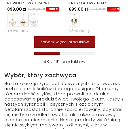
NOWOCZESNY CZARNO-
KRYSZTAŁOWY BIAŁY
CHROMOWANY BALTIMORE
ALESSIA W4
899,00 zł
699,00 zł
1 799,00 zł
1 199,00 zł
-900 zł
-500 zł
W4
+4 warianty
+3 warianty
Zobacz więcej produktów
48
z
115
produktów
Wybór, który zachwyca
Nasza kolekcja żyrandoli klasycznych to prawdziwa
uczta dla miłośników dobrego designu. Oferujemy
różnorodność stylów, która pozwoli na idealne
dopasowanie produktów do Twojego lokum. Każdy z
naszych żyrandoli klasycznych z ozdobnymi
detalami został starannie zaprojektowany, aby stać
się nie tylko źródłem światła, ale także prawdziwą
ozdobą pomieszczenia. Nasze produkty wyróżniają
się niezwykłymi motywami roślinnymi, które w