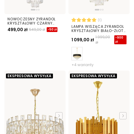
NOWOCZESNY ŻYRANDOL
(1)
KRYSZTAŁOWY CZARNY
LAMPA WISZĄCA ŻYRANDOL
CAPRIA D30
499,00 zł
549,00 zł
-50 zł
KRYSZTAŁOWY BIAŁO-ZŁOTY
MAZINI D50
1 999,00
-900
1 099,00 zł
zł
zł
+4 warianty
EKSPRESOWA WYSYŁKA
EKSPRESOWA WYSYŁKA