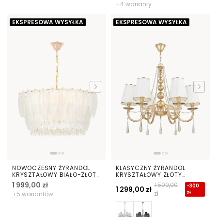
+4 warianty
EKSPRESOWA WYSYŁKA
EKSPRESOWA WYSYŁKA
NOWOCZESNY ŻYRANDOL
KLASYCZNY ŻYRANDOL
KRYSZTAŁOWY BIAŁO-ZŁOTY
KRYSZTAŁOWY ZŁOTY
CAVALINI D60
FABIONE W6
1 999,00 zł
1 599,00
-300
1 299,00 zł
zł
zł
+5 wariantów