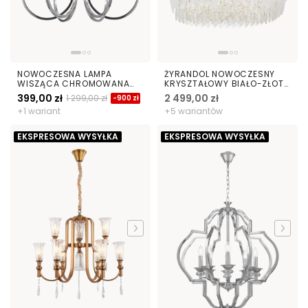
NOWOCZESNA LAMPA
ŻYRANDOL NOWOCZESNY
WISZĄCA CHROMOWANA
KRYSZTAŁOWY BIAŁO-ZŁOTY
ARCHETYPE W6
CAVALINI D80
399,00 zł
2 499,00 zł
1 299,00 zł
-900 zł
+1 wariant
+5 wariantów
EKSPRESOWA WYSYŁKA
EKSPRESOWA WYSYŁKA