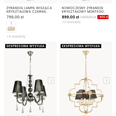
ŻYRANDOL LAMPA WISZĄCA
NOWOCZESNY ŻYRANDOL
KRYSZTAŁOWA CZARNA
KRYSZTAŁOWY MONTEGO
FIORINA D50
W6
799,00 zł
899,00 zł
1 699,00 zł
-800 zł
+2 warianty
+4 warianty
EKSPRESOWA WYSYŁKA
EKSPRESOWA WYSYŁKA