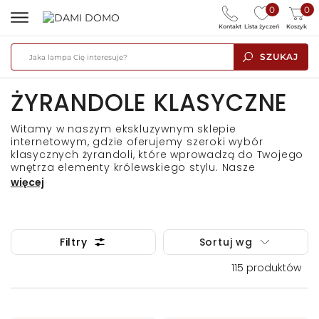
0
0
Kontakt
Lista życzeń
Koszyk
SZUKAJ
ŻYRANDOLE KLASYCZNE
Witamy w naszym ekskluzywnym sklepie
internetowym, gdzie oferujemy szeroki wybór
klasycznych żyrandoli, które wprowadzą do Twojego
wnętrza elementy królewskiego stylu. Nasze
żyrandole klasyczne to doskonałe połączenie
więcej
elegancji, funkcjonalności oraz artystycznego
wyrazu, które sprostają wymaganiom nawet
najbardziej wymagających klientów. W naszym
asortymencie znajdziesz zarówno klasyczne
Filtry
Sortuj wg
żyrandole z kryształkami, jak i eleganckie żyrandole
klasyczne z abażurami, które nadadzą każdemu
115
produktów
pomieszczeniu niepowtarzalnego charakteru.
Wizytówką
żyrandoli klasycznych
jest
dekoracyjność
ich
kompozycji
oraz wykorzystanie wykwintnych
kryształowych
wisiorów
,
kul
i
detali
, zdobiących