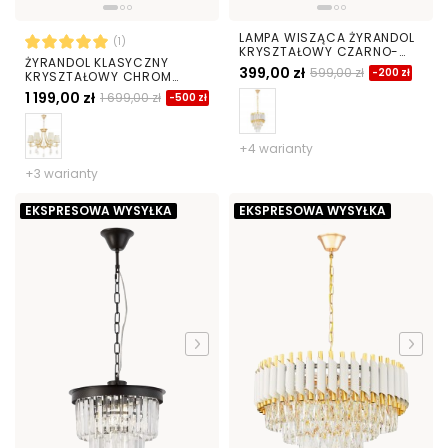
LAMPA WISZĄCA ŻYRANDOL
(1)
KRYSZTAŁOWY CZARNO-
ŻYRANDOL KLASYCZNY
ZŁOTY MAZINI D25
399,00 zł
599,00 zł
-200 zł
KRYSZTAŁOWY CHROM
DOMINNI W6
1 199,00 zł
1 699,00 zł
-500 zł
+4 warianty
+3 warianty
EKSPRESOWA WYSYŁKA
EKSPRESOWA WYSYŁKA