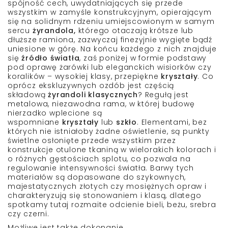
spójność cech, uwydatniających się przede
wszystkim w zamyśle konstrukcyjnym, opierającym
się na solidnym rdzeniu umiejscowionym w samym
sercu
żyrandola,
którego otaczają krótsze lub
dłuższe ramiona, zazwyczaj finezyjnie wygięte bądź
uniesione w górę. Na końcu każdego z nich znajduje
się
źródło światła
, zaś poniżej w formie podstawy
pod oprawę żarówki lub eleganckich wisiorków czy
koralików – wysokiej klasy, przepiękne
kryształy
. Co
oprócz ekskluzywnych ozdób jest częścią
składową
żyrandoli klasycznych
? Regułą jest
metalowa, niezawodna rama, w której budowę
nierzadko wplecione są
wspomniane
kryształy
lub
szkło
. Elementami, bez
których nie istniałoby żadne oświetlenie, są punkty
świetlne osłonięte przede wszystkim przez
konstrukcje otulone tkaniną w wielorakich kolorach i
o różnych gęstościach splotu, co pozwala na
regulowanie intensywności światła. Barwy tych
materiałów są dopasowane do szykownych,
majestatycznych złotych czy mosiężnych opraw i
charakteryzują się stonowaniem i klasą, dlatego
spotkamy tutaj rozmaite odcienie bieli, beżu, srebra
czy czerni.
Możliwe jest także dokonanie