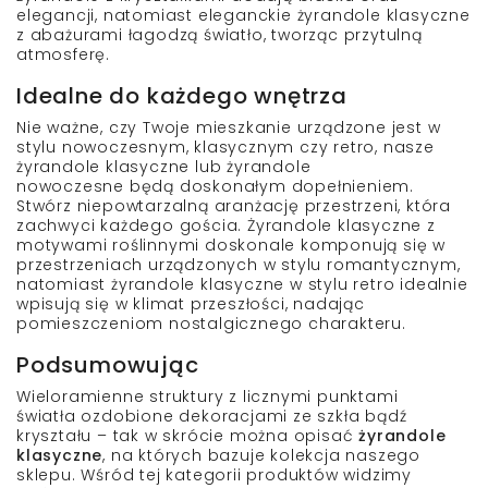
elegancji, natomiast eleganckie żyrandole klasyczne
z abażurami łagodzą światło, tworząc przytulną
atmosferę.
Idealne do każdego wnętrza
Nie ważne, czy Twoje mieszkanie urządzone jest w
stylu nowoczesnym, klasycznym czy retro, nasze
żyrandole klasyczne lub
żyrandole
nowoczesne
będą doskonałym dopełnieniem.
Stwórz niepowtarzalną aranżację przestrzeni, która
zachwyci każdego gościa. Żyrandole klasyczne z
motywami roślinnymi doskonale komponują się w
przestrzeniach urządzonych w stylu romantycznym,
natomiast żyrandole klasyczne w stylu retro idealnie
wpisują się w klimat przeszłości, nadając
pomieszczeniom nostalgicznego charakteru.
Podsumowując
Wieloramienne struktury z licznymi punktami
światła ozdobione dekoracjami ze szkła bądź
kryształu – tak w skrócie można opisać
żyrandole
klasyczne
, na których bazuje kolekcja naszego
sklepu. Wśród tej kategorii produktów widzimy