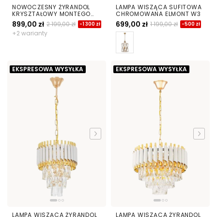
NOWOCZESNY ŻYRANDOL
LAMPA WISZĄCA SUFITOWA
KRYSZTAŁOWY MONTEGO
CHROMOWANA ELMONT W3
W8
899,00 zł
699,00 zł
2 199,00 zł
1 199,00 zł
-1 300 zł
-500 zł
+2 warianty
EKSPRESOWA WYSYŁKA
EKSPRESOWA WYSYŁKA
LAMPA WISZĄCA ŻYRANDOL
LAMPA WISZĄCA ŻYRANDOL