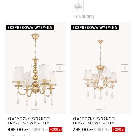
+2 warianty
EKSPRESOWA WYSYŁKA
EKSPRESOWA WYSYŁKA
KLASYCZNY ŻYRANDOL
KLASYCZNY ŻYRANDOL
KRYSZTAŁOWY ZŁOTY
KRYSZTAŁOWY ZŁOTY
FABIONE W4
DOMINNI W4
899,00 zł
799,00 zł
1 099,00 zł
999,00 zł
-200 zł
-200 zł