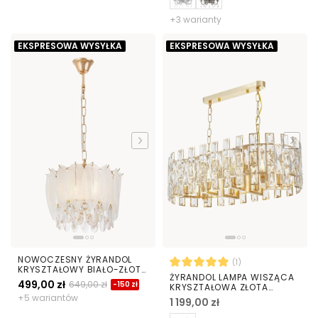
+3 warianty
EKSPRESOWA WYSYŁKA
EKSPRESOWA WYSYŁKA
NOWOCZESNY ŻYRANDOL
(1)
KRYSZTAŁOWY BIAŁO-ZŁOTY
ŻYRANDOL LAMPA WISZĄCA
CAVALINI D30
499,00 zł
649,00 zł
-150 zł
KRYSZTAŁOWA ZŁOTA
FIORINA D70
+5 wariantów
1 199,00 zł