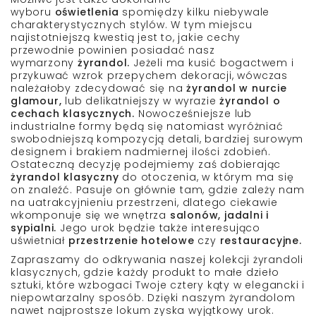
wyboru
oświetlenia
spomiędzy kilku niebywale
charakterystycznych stylów. W tym miejscu
najistotniejszą kwestią jest to, jakie cechy
przewodnie powinien posiadać nasz
wymarzony
żyrandol.
Jeżeli ma kusić bogactwem i
przykuwać wzrok przepychem dekoracji, wówczas
należałoby zdecydować się na
żyrandol w nurcie
glamour,
lub delikatniejszy w wyrazie
żyrandol o
cechach klasycznych.
Nowocześniejsze lub
industrialne formy będą się natomiast wyróżniać
swobodniejszą kompozycją detali, bardziej surowym
designem i brakiem nadmiernej ilości zdobień.
Ostateczną decyzję podejmiemy zaś dobierając
żyrandol klasyczny
do otoczenia, w którym ma się
on znaleźć. Pasuje on głównie tam, gdzie zależy nam
na uatrakcyjnieniu przestrzeni, dlatego ciekawie
wkomponuje się we wnętrza
salonów, jadalni i
sypialni.
Jego urok będzie także interesująco
uświetniał
przestrzenie hotelowe
czy
restauracyjne.
Zapraszamy do odkrywania naszej kolekcji żyrandoli
klasycznych, gdzie każdy produkt to małe dzieło
sztuki, które wzbogaci Twoje cztery kąty w elegancki i
niepowtarzalny sposób. Dzięki naszym żyrandolom
nawet najprostsze lokum zyska wyjątkowy urok.