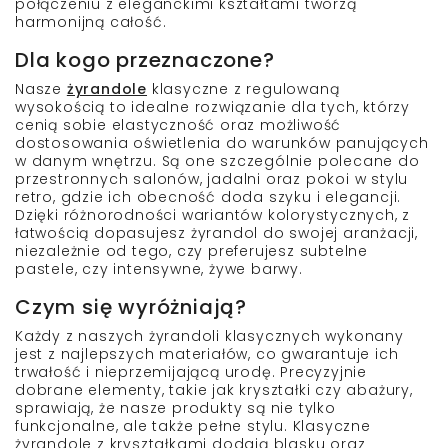
połączeniu z eleganckimi kształtami tworzą
harmonijną całość.
Dla kogo przeznaczone?
Nasze
żyrandole
klasyczne z regulowaną
wysokością to idealne rozwiązanie dla tych, którzy
cenią sobie elastyczność oraz możliwość
dostosowania oświetlenia do warunków panujących
w danym wnętrzu. Są one szczególnie polecane do
przestronnych salonów, jadalni oraz pokoi w stylu
retro, gdzie ich obecność doda szyku i elegancji.
Dzięki różnorodności wariantów kolorystycznych, z
łatwością dopasujesz żyrandol do swojej aranżacji,
niezależnie od tego, czy preferujesz subtelne
pastele, czy intensywne, żywe barwy.
Czym się wyróżniają?
Każdy z naszych żyrandoli klasycznych wykonany
jest z najlepszych materiałów, co gwarantuje ich
trwałość i nieprzemijającą urodę. Precyzyjnie
dobrane elementy, takie jak kryształki czy abażury,
sprawiają, że nasze produkty są nie tylko
funkcjonalne, ale także pełne stylu. Klasyczne
żyrandole z kryształkami dodają blasku oraz