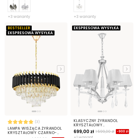
+3 warianty
+3 warianty
BESTSELLER
EKSPRESOWA WYSYŁKA
EKSPRESOWA WYSYŁKA
KLASYCZNY ŻYRANDOL
(3)
KRYSZTAŁOWY
LAMPA WISZĄCA ŻYRANDOL
CHROMOWANY VALENTINA
699,00 zł
1 599,00 zł
-900 zł
KRYSZTAŁOWY CZARNO-
W6
ZŁOTY MAZINI D50
+1 wariant