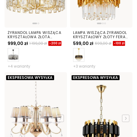
ŻYRANDOL LAMPA WISZĄCA
LAMPA WISZĄCA ŻYRANDOL
KRYSZTAŁOWA ZŁOTA
KRYSZTAŁOWY ZŁOTY FERA
FIORINA D60
D40
999,00 zł
599,00 zł
1 199,00 zł
699,00 zł
-200 zł
-100 zł
+4 warianty
+3 warianty
EKSPRESOWA WYSYŁKA
EKSPRESOWA WYSYŁKA