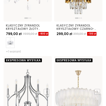
KLASYCZNY ŻYRANDOL
KLASYCZNY ŻYRANDOL
KRYSZTAŁOWY ZŁOTY
KRYSZTAŁOWY CZARNO-
FINEZZIA W6
ZŁOTY RIVO D25
799,00 zł
299,00 zł
1 599,00 zł
399,00 zł
-800 zł
-100 zł
+1 wariant
EKSPRESOWA WYSYŁKA
EKSPRESOWA WYSYŁKA