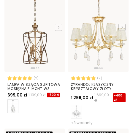
(2)
(2)
LAMPA WISZĄCA SUFITOWA
ŻYRANDOL KLASYCZNY
MOSIĘŻNA ELMONT W3
KRYSZTAŁOWY ZŁOTY
DOMINNI W6
699,00 zł
1 199,00 zł
1 699,00
-500 zł
-400
1 299,00 zł
zł
zł
+3 warianty