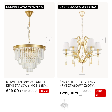
EKSPRESOWA WYSYŁKA
EKSPRESOWA WYSYŁKA
NOWOCZESNY ŻYRANDOL
ŻYRANDOL KLASYCZNY
KRYSZTAŁOWY MOSIĘŻNY
KRYSZTAŁOWY ZŁOTY
CAPRIA D40
VENISIA W6
699,00 zł
849,00 zł
1 799,00
-150 zł
-500
1 299,00 zł
zł
zł