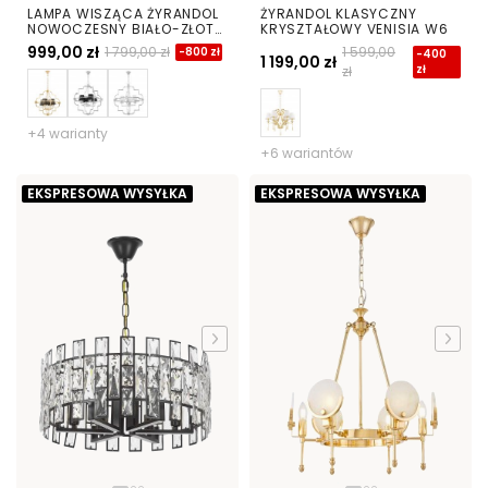
LAMPA WISZĄCA ŻYRANDOL
ŻYRANDOL KLASYCZNY
NOWOCZESNY BIAŁO-ZŁOTY
KRYSZTAŁOWY VENISIA W6
BALTIMORE W4
999,00 zł
1 799,00 zł
1 599,00
-800 zł
-400
1 199,00 zł
zł
zł
+4 warianty
+6 wariantów
EKSPRESOWA WYSYŁKA
EKSPRESOWA WYSYŁKA