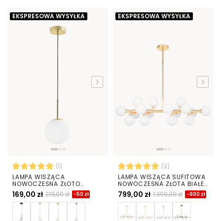
EKSPRESOWA WYSYŁKA
EKSPRESOWA WYSYŁKA
(1)
(2)
LAMPA WISZĄCA
LAMPA WISZĄCA SUFITOWA
NOWOCZESNA ZŁOTO
NOWOCZESNA ZŁOTA BIAŁE
KLASYCZNE BIAŁA KULA
KULE PETRICA 16
169,00 zł
799,00 zł
219,00 zł
1 399,00 zł
-50 zł
-600 zł
FREDICA 15