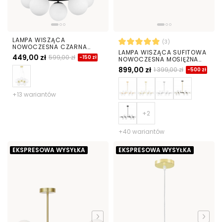
LAMPA WISZĄCA
(3)
NOWOCZESNA CZARNA
LAMPA WISZĄCA SUFITOWA
BIAŁE KULE LEDO 9
449,00 zł
599,00 zł
-150 zł
NOWOCZESNA MOSIĘŻNA
BIAŁE KULE PETRICA 16
899,00 zł
1 399,00 zł
-500 zł
+13 wariantów
+40 wariantów
EKSPRESOWA WYSYŁKA
EKSPRESOWA WYSYŁKA