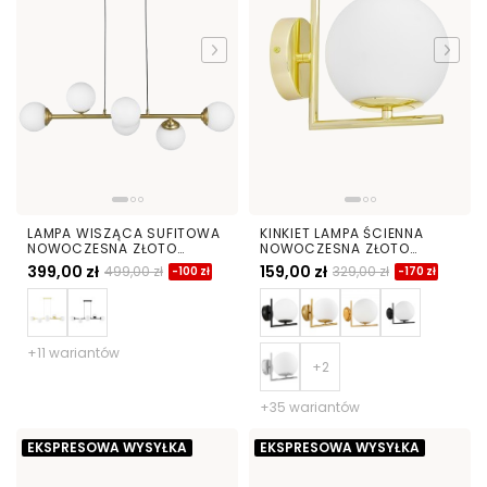
LAMPA WISZĄCA SUFITOWA
KINKIET LAMPA ŚCIENNA
NOWOCZESNA ZŁOTO
NOWOCZESNA ZŁOTO
SZCZOTKOWANE BIAŁE KULE
KLASYCZNE SORENTO D15
399,00 zł
159,00 zł
499,00 zł
329,00 zł
-100 zł
-170 zł
FINO 6 LED
+11 wariantów
+35 wariantów
EKSPRESOWA WYSYŁKA
EKSPRESOWA WYSYŁKA