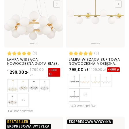
(3)
(5)
LAMPA WISZĄCA
LAMPA WISZĄCA SUFITOWA
NOWOCZESNA ZŁOTA BIAŁE
NOWOCZESNA MOSIĘŻNA
KULE MARSIADA 25
BIAŁE KULE FREDICA 7
799,00 zł
1 799,00
1 199,00 zł
-400 zł
-500
1 299,00 zł
zł
zł
+40 wariantów
+41 wariantów
BESTSELLER
EKSPRESOWA WYSYŁKA
EKSPRESOWA WYSYŁKA