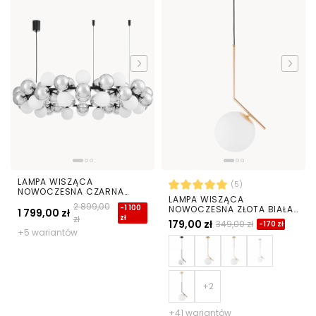
LAMPA WISZĄCA
(5)
NOWOCZESNA CZARNA
LAMPA WISZĄCA
SAONA W60
2 899,00
-1 100
NOWOCZESNA ZŁOTA BIAŁA
1 799,00 zł
zł
zł
KULA SORENTO 20
179,00 zł
349,00 zł
-170 zł
+5 wariantów
+41 wariantów