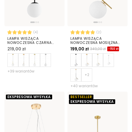
(4)
(2)
LAMPA WISZĄCA
LAMPA WISZĄCA
NOWOCZESNA CZARNA
NOWOCZESNA MOSIĘŻNA
BIAŁA KULA FREDICA 15
BIAŁA KULA SORENTO 20
219,00 zł
199,00 zł
349,00 zł
-150 zł
+39 wariantów
+40 wariantów
EKSPRESOWA WYSYŁKA
BESTSELLER
EKSPRESOWA WYSYŁKA