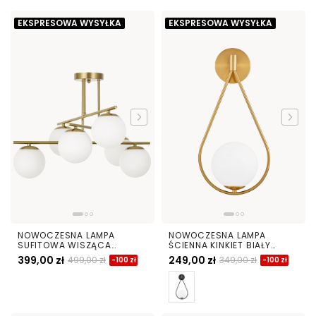
EKSPRESOWA WYSYŁKA
EKSPRESOWA WYSYŁKA
NOWOCZESNA LAMPA
NOWOCZESNA LAMPA
SUFITOWA WISZĄCA
ŚCIENNA KINKIET BIAŁY
SZCZOTKOWANE ZŁOTO
FORNERI D15
399,00 zł
249,00 zł
499,00 zł
349,00 zł
-100 zł
-100 zł
LEDO W6