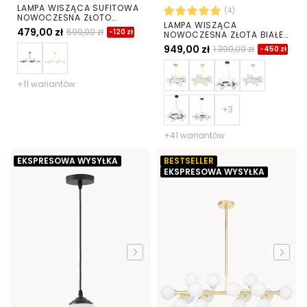
LAMPA WISZĄCA SUFITOWA
(4)
NOWOCZESNA ZŁOTO
LAMPA WISZĄCA
SZCZOTKOWANE BIAŁE KULE
479,00 zł
599,00 zł
-120 zł
NOWOCZESNA ZŁOTA BIAŁE
FINO 8 LED
KULE MARSIADA 15
949,00 zł
1 399,00 zł
-450 zł
+11 wariantów
+41 wariantów
EKSPRESOWA WYSYŁKA
BESTSELLER
EKSPRESOWA WYSYŁKA