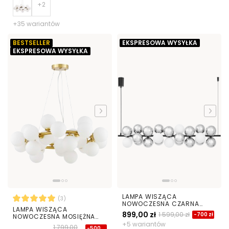
+35 wariantów
BESTSELLER
EKSPRESOWA WYSYŁKA
EKSPRESOWA WYSYŁKA
LAMPA WISZĄCA
(3)
NOWOCZESNA CZARNA
LAMPA WISZĄCA
SAONA W27
899,00 zł
1 599,00 zł
-700 zł
NOWOCZESNA MOSIĘŻNA
BIAŁE KULE MARSIADA 25
+5 wariantów
1 799,00
-500