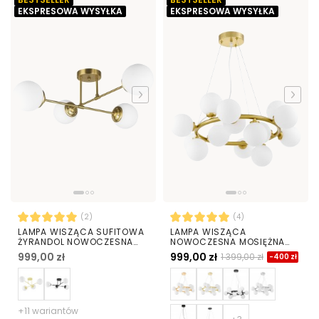
EKSPRESOWA WYSYŁKA
EKSPRESOWA WYSYŁKA
(2)
(4)
LAMPA WISZĄCA SUFITOWA
LAMPA WISZĄCA
ŻYRANDOL NOWOCZESNA
NOWOCZESNA MOSIĘŻNA
ZŁOTO SZCZOTKOWANE
BIAŁE KULE MARSIADA 15
999,00 zł
999,00 zł
1 399,00 zł
-400 zł
BIAŁE KULE FINO 4 LED
+11 wariantów