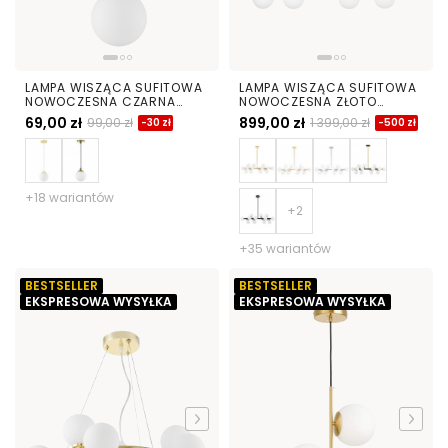
LAMPA WISZĄCA SUFITOWA
LAMPA WISZĄCA SUFITOWA
NOWOCZESNA CZARNA
NOWOCZESNA ZŁOTO
BIAŁA KULA FINO W1 LED
KLASYCZNE BIAŁE KULE
69,00 zł
899,00 zł
99,00 zł
1 399,00 zł
-30 zł
-500 zł
PETRICA 16
+18 wariantów
+35 wariantów
BESTSELLER
BESTSELLER
EKSPRESOWA WYSYŁKA
EKSPRESOWA WYSYŁKA