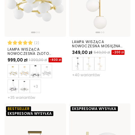
LAMPA WISZĄCA
(2)
NOWOCZESNA MOSIĘŻNA
LAMPA WISZĄCA
BIAŁE KULE STELVIO 3
349,00 zł
549,00 zł
-200 zł
NOWOCZESNA ZŁOTO
KLASYCZNE BIAŁE KULE
999,00 zł
1 399,00 zł
-400 zł
MARSIADA 15
+40 wariantów
+35 wariantów
BESTSELLER
EKSPRESOWA WYSYŁKA
EKSPRESOWA WYSYŁKA