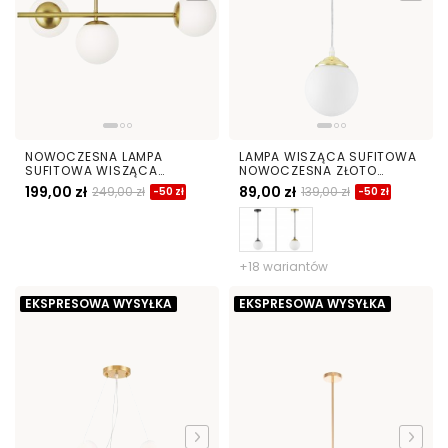
NOWOCZESNA LAMPA
LAMPA WISZĄCA SUFITOWA
SUFITOWA WISZĄCA
NOWOCZESNA ZŁOTO
SZCZOTKOWANE ZŁOTO
KLASYCZNE BIAŁA KULA FINO
199,00 zł
89,00 zł
249,00 zł
139,00 zł
-50 zł
-50 zł
LEDO W3 LONG
W1 LED
+18 wariantów
EKSPRESOWA WYSYŁKA
EKSPRESOWA WYSYŁKA