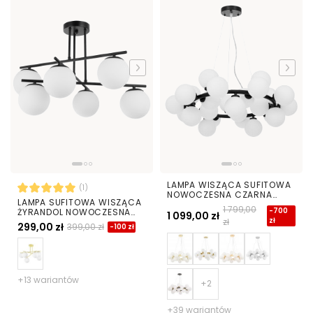
LAMPA WISZĄCA SUFITOWA
(1)
NOWOCZESNA CZARNA
LAMPA SUFITOWA WISZĄCA
BIAŁE KULE MARSIADA 25
1 799,00
-700
ŻYRANDOL NOWOCZESNA
1 099,00 zł
zł
CZARNA BIAŁE KULE LEDO 6
zł
299,00 zł
399,00 zł
-100 zł
+13 wariantów
+39 wariantów