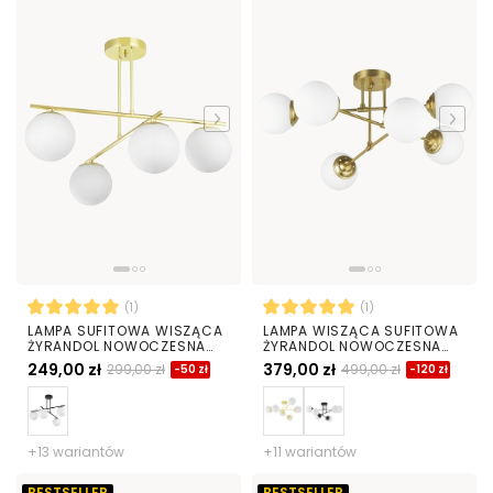
(1)
(1)
LAMPA SUFITOWA WISZĄCA
LAMPA WISZĄCA SUFITOWA
ŻYRANDOL NOWOCZESNA
ŻYRANDOL NOWOCZESNA
ZŁOTO KLASYCZNE BIAŁE
ZŁOTO SZCZOTKOWANE
249,00 zł
379,00 zł
299,00 zł
499,00 zł
-50 zł
-120 zł
KULE LEDO 4
BIAŁE KULE FINO 6 LED
+13 wariantów
+11 wariantów
BESTSELLER
BESTSELLER