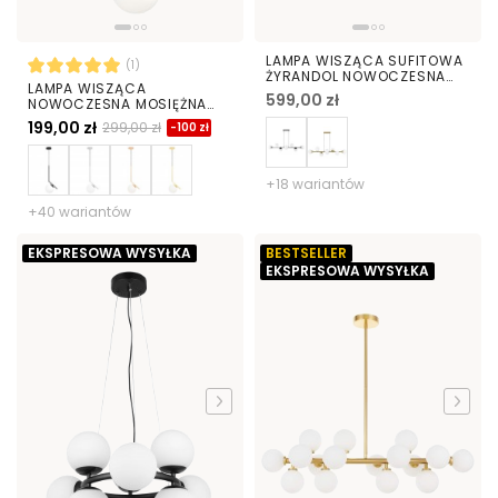
LAMPA WISZĄCA SUFITOWA
(1)
ŻYRANDOL NOWOCZESNA
LAMPA WISZĄCA
ZŁOTO KLASYCZNE BIAŁE
599,00 zł
NOWOCZESNA MOSIĘŻNA
KULE FINO 8 LED
BIAŁA KULA SORENTO 15
199,00 zł
299,00 zł
-100 zł
+18 wariantów
+40 wariantów
EKSPRESOWA WYSYŁKA
BESTSELLER
EKSPRESOWA WYSYŁKA