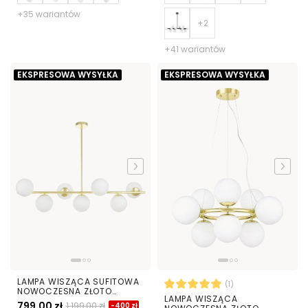
+35 wariantów
+41 wariantów
EKSPRESOWA WYSYŁKA
EKSPRESOWA WYSYŁKA
LAMPA WISZĄCA SUFITOWA
(1)
NOWOCZESNA ZŁOTO
LAMPA WISZĄCA
KLASYCZNE BIAŁE KULE
799,00 zł
1 199,00 zł
-400 zł