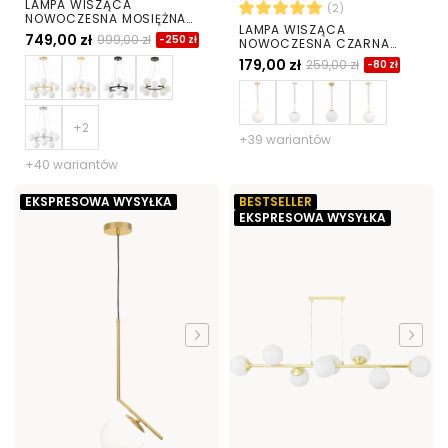
LAMPA WISZĄCA
(2)
NOWOCZESNA MOSIĘŻNA
LAMPA WISZĄCA
BIAŁE KULE MARSIADA 9
749,00 zł
999,00 zł
-250 zł
NOWOCZESNA CZARNA
BIAŁA KULA FREDICA 20
179,00 zł
259,00 zł
-80 zł
+39 wariantów
+40 wariantów
EKSPRESOWA WYSYŁKA
BESTSELLER
EKSPRESOWA WYSYŁKA