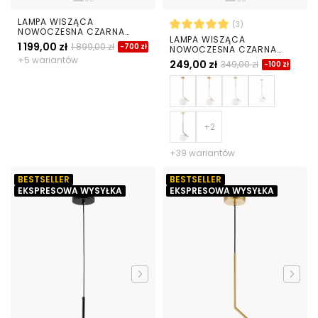
LAMPA WISZĄCA
(3)
NOWOCZESNA CZARNA
LAMPA WISZĄCA
SAONA W42
1 199,00 zł
1 899,00 zł
-700 zł
NOWOCZESNA CZARNA
BIAŁA KULA SORENTO 20
+5 wariantów
249,00 zł
349,00 zł
-100 zł
+39 wariantów
BESTSELLER
BESTSELLER
EKSPRESOWA WYSYŁKA
EKSPRESOWA WYSYŁKA