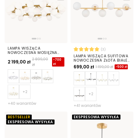
LAMPA WISZĄCA
(3)
NOWOCZESNA MOSIĘŻNA
LAMPA WISZĄCA SUFITOWA
BIAŁE KULE MARSIADA 40
2 899,00
-700
NOWOCZESNA ZŁOTA BIAŁE
2 199,00 zł
zł
zł
KULE FREDICA 7
699,00 zł
1 199,00 zł
-500 zł
+40 wariantów
+41 wariantów
BESTSELLER
EKSPRESOWA WYSYŁKA
EKSPRESOWA WYSYŁKA