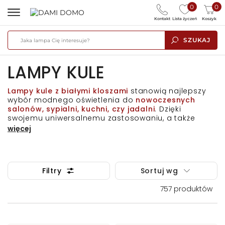
0
0
Kontakt
Lista życzeń
Koszyk
SZUKAJ
LAMPY KULE
Lampy kule z białymi kloszami
stanowią najlepszy
wybór modnego oświetlenia do
nowoczesnych
salonów, sypialni, kuchni, czy jadalni
. Dzięki
swojemu uniwersalnemu zastosowaniu, a także
mnogości wariantów kolorystycznych, oprawy te z
więcej
łatwością odnajdą się w każdym współczesnym,
modernistycznie urządzonym wnętrzu. Szczególną
popularnością cieszy się
połączenie kilku sztuk
pojedynczych zwisów
w kolorystyce
złotej,
Filtry
Sortuj wg
mosiężnej, czarnej, czy chromowanej
. Pozwala to
uzyskać bardzo ciekawe konstrukcje, a mnogość
757
produktów
punktów światła efektywnie buduje
wyjątkową atmosferę wnętrza. Niezwykle modnym
pozostają również konstrukcje na pojedynczej ramie,
lecz z większą liczbą białych kloszy - są one