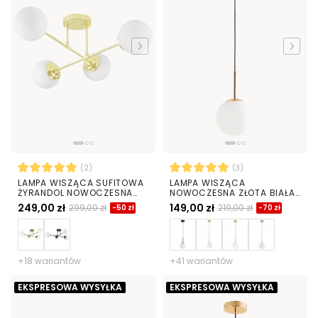
(2)
(3)
LAMPA WISZĄCA SUFITOWA
LAMPA WISZĄCA
ŻYRANDOL NOWOCZESNA
NOWOCZESNA ZŁOTA BIAŁA
ZŁOTO KLASYCZNE BIAŁE
KULA FREDICA 15
249,00 zł
149,00 zł
299,00 zł
219,00 zł
-50 zł
-70 zł
KULE FINO 4 LED
+18 wariantów
+41 wariantów
EKSPRESOWA WYSYŁKA
EKSPRESOWA WYSYŁKA