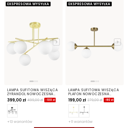
EKSPRESOWA WYSYŁKA
EKSPRESOWA WYSYŁKA
LAMPA SUFITOWA WISZĄCA
LAMPA SUFITOWA WISZĄCA
ŻYRANDOL NOWOCZESNA
PLAFON NOWOCZESNA
ZŁOTO KLASYCZNE BIAŁE
ZŁOTO SZCZOTKOWANE
399,00 zł
199,00 zł
499,00 zł
279,00 zł
-100 zł
-80 zł
KULE LEDO 6
BIAŁE KULE FINO 3 LED
+13 wariantów
+11 wariantów