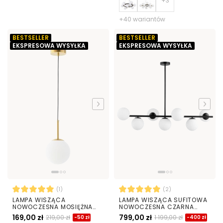
+40 wariantów
BESTSELLER
BESTSELLER
EKSPRESOWA WYSYŁKA
EKSPRESOWA WYSYŁKA
(1)
(2)
LAMPA WISZĄCA
LAMPA WISZĄCA SUFITOWA
NOWOCZESNA MOSIĘŻNA
NOWOCZESNA CZARNA
BIAŁA KULA FREDICA 15
BIAŁE KULE FREDICA 7
169,00 zł
799,00 zł
219,00 zł
1 199,00 zł
-50 zł
-400 zł