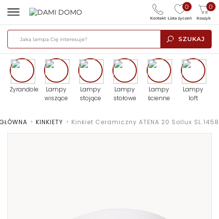
0
0
Kontakt
Lista życzeń
Koszyk
SZUKAJ
Żyrandole
Lampy
Lampy
Lampy
Lampy
Lampy
wiszące
stojące
stołowe
ścienne
loft
 GŁÓWNA
>
KINKIETY
>
Kinkiet Ceramiczny ATENA 20 Sollux SL.1458