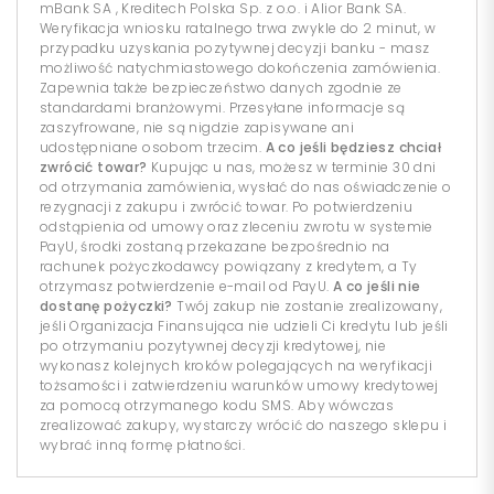
mBank SA , Kreditech Polska Sp. z o.o. i Alior Bank SA.
Weryfikacja wniosku ratalnego trwa zwykle do 2 minut, w
przypadku uzyskania pozytywnej decyzji banku - masz
możliwość natychmiastowego dokończenia zamówienia.
Zapewnia także bezpieczeństwo danych zgodnie ze
standardami branżowymi. Przesyłane informacje są
zaszyfrowane, nie są nigdzie zapisywane ani
udostępniane osobom trzecim.
A co jeśli będziesz chciał
zwrócić towar?
Kupując u nas, możesz w terminie 30 dni
od otrzymania zamówienia, wysłać do nas oświadczenie o
rezygnacji z zakupu i zwrócić towar. Po potwierdzeniu
odstąpienia od umowy oraz zleceniu zwrotu w systemie
PayU, środki zostaną przekazane bezpośrednio na
rachunek pożyczkodawcy powiązany z kredytem, a Ty
otrzymasz potwierdzenie e-mail od PayU.
A co jeśli nie
dostanę pożyczki?
Twój zakup nie zostanie zrealizowany,
jeśli Organizacja Finansująca nie udzieli Ci kredytu lub jeśli
po otrzymaniu pozytywnej decyzji kredytowej, nie
wykonasz kolejnych kroków polegających na weryfikacji
tożsamości i zatwierdzeniu warunków umowy kredytowej
za pomocą otrzymanego kodu SMS. Aby wówczas
zrealizować zakupy, wystarczy wrócić do naszego sklepu i
wybrać inną formę płatności.