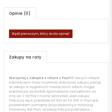
Opinie (0)
Bądź pierwszym, który doda opinię!
Zakupy na raty
Skorzystaj z zakupów z ratami z PayU!
W naszym sklepie
internetowym masz możliwość dokonania zakupu, płacąc
za zakupy w wygodnych miesięcznych ratach, mogąc
przeznaczyć pozostałe zgromadzone oszczędności na
inny cel. Z rat PayU można skorzystać, jeżeli zakupy
mieszczą się w przedziale od 300 do 50 000 zł. PayU jest
pośrednikiem pomiędzy pożyczkobiorcą a instytucją
finansową. Rat PayU udzielają trzej pożyczkodawcy –