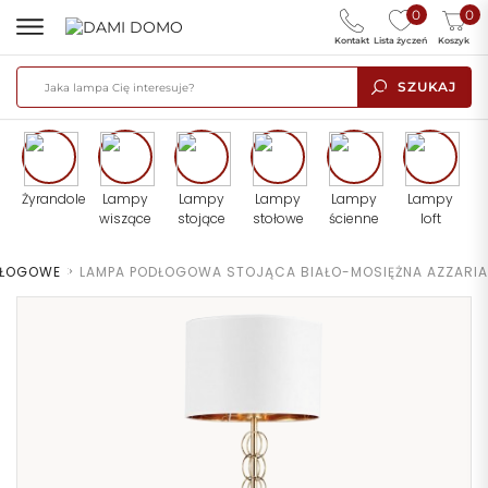
0
0
Kontakt
Lista życzeń
Koszyk
SZUKAJ
Żyrandole
Lampy
Lampy
Lampy
Lampy
Lampy
wiszące
stojące
stołowe
ścienne
loft
DŁOGOWE
>
LAMPA PODŁOGOWA STOJĄCA BIAŁO-MOSIĘŻNA AZZARIA