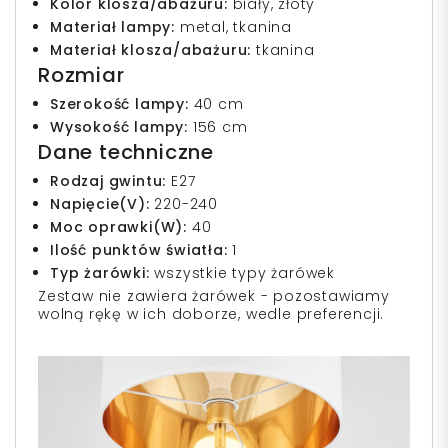
Kolor klosza/abażuru:
biały, złoty
Materiał lampy:
metal, tkanina
Materiał klosza/abażuru:
tkanina
Rozmiar
Szerokość lampy:
40 cm
Wysokość lampy:
156 cm
Dane techniczne
Rodzaj gwintu:
E27
Napięcie(V):
220-240
Moc oprawki(W):
40
Ilość punktów światła:
1
Typ żarówki:
wszystkie typy żarówek
Zestaw nie zawiera żarówek - pozostawiamy
wolną rękę w ich doborze, wedle preferencji.