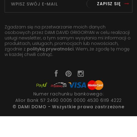
ZAPISZ SIĘ
Zgadzam się na przetwarzanie moich danych
osobowych przez DAMI DAVID GRIGORYAN w celu realizacji
usługi newsletter, a tym samym wysyłania mi informacji o
produktach, usługach, promocjach lub nowościach,
zgodnie z
polityką prywatności
. Wiem, że zgodę tę mogę
w każdej chwili cofnąć.
Numer rachunku bankowego:
Alior Bank 57 2490 0005 0000 4530 6119 4222
© DAMI DOMO - Wszystkie prawa zastrzeżone