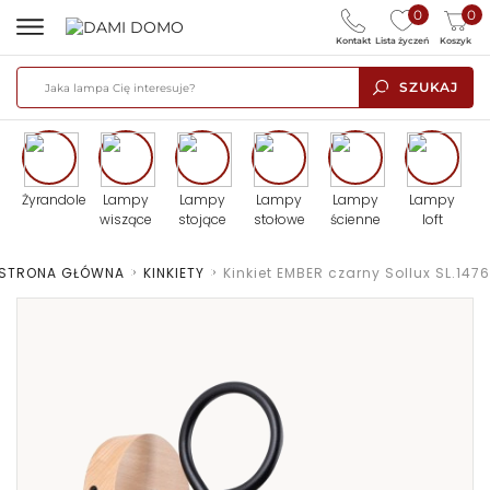
0
0
Kontakt
Lista życzeń
Koszyk
SZUKAJ
Żyrandole
Lampy
Lampy
Lampy
Lampy
Lampy
wiszące
stojące
stołowe
ścienne
loft
STRONA GŁÓWNA
>
KINKIETY
>
Kinkiet EMBER czarny Sollux SL.1476