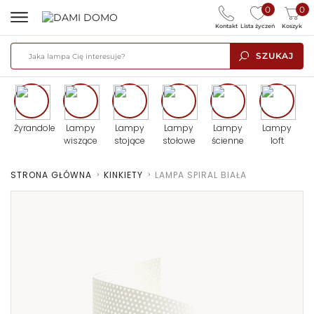
0
0
Kontakt
Lista życzeń
Koszyk
SZUKAJ
Żyrandole
Lampy
Lampy
Lampy
Lampy
Lampy
wiszące
stojące
stołowe
ścienne
loft
STRONA GŁÓWNA
>
KINKIETY
>
LAMPA SPIRAL BIAŁA