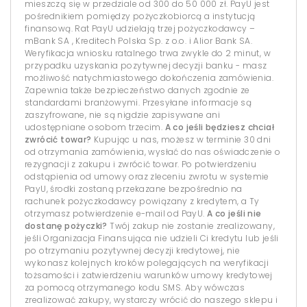
mieszczą się w przedziale od 300 do 50 000 zł. PayU jest
pośrednikiem pomiędzy pożyczkobiorcą a instytucją
finansową. Rat PayU udzielają trzej pożyczkodawcy –
mBank SA , Kreditech Polska Sp. z o.o. i Alior Bank SA.
Weryfikacja wniosku ratalnego trwa zwykle do 2 minut, w
przypadku uzyskania pozytywnej decyzji banku - masz
możliwość natychmiastowego dokończenia zamówienia.
Zapewnia także bezpieczeństwo danych zgodnie ze
standardami branżowymi. Przesyłane informacje są
zaszyfrowane, nie są nigdzie zapisywane ani
udostępniane osobom trzecim.
A co jeśli będziesz chciał
zwrócić towar?
Kupując u nas, możesz w terminie 30 dni
od otrzymania zamówienia, wysłać do nas oświadczenie o
rezygnacji z zakupu i zwrócić towar. Po potwierdzeniu
odstąpienia od umowy oraz zleceniu zwrotu w systemie
PayU, środki zostaną przekazane bezpośrednio na
rachunek pożyczkodawcy powiązany z kredytem, a Ty
otrzymasz potwierdzenie e-mail od PayU.
A co jeśli nie
dostanę pożyczki?
Twój zakup nie zostanie zrealizowany,
jeśli Organizacja Finansująca nie udzieli Ci kredytu lub jeśli
po otrzymaniu pozytywnej decyzji kredytowej, nie
wykonasz kolejnych kroków polegających na weryfikacji
tożsamości i zatwierdzeniu warunków umowy kredytowej
za pomocą otrzymanego kodu SMS. Aby wówczas
zrealizować zakupy, wystarczy wrócić do naszego sklepu i