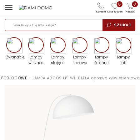
0
0
Kontakt
Lista życzeń
Koszyk
SZUKAJ
Żyrandole
Lampy
Lampy
Lampy
Lampy
Lampy
wiszące
stojące
stołowe
ścienne
loft
Y PODŁOGOWE
>
LAMPA ARCOS LP1 WH BIAŁA oprawa oświetleniowa