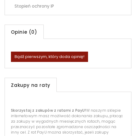
Stopień ochrony IP
Opinie (0)
Bądź pierwszym, który doda opinię!
Zakupy na raty
Skorzystaj z zakupów z ratami z PayU!
W naszym sklepie
internetowym masz możliwość dokonania zakupu, płacąc
za zakupy w wygodnych miesięcznych ratach, mogąc
przeznaczyć pozostałe zgromadzone oszczędności na
inny cel. Z rat PayU można skorzystać, jeżeli zakupy