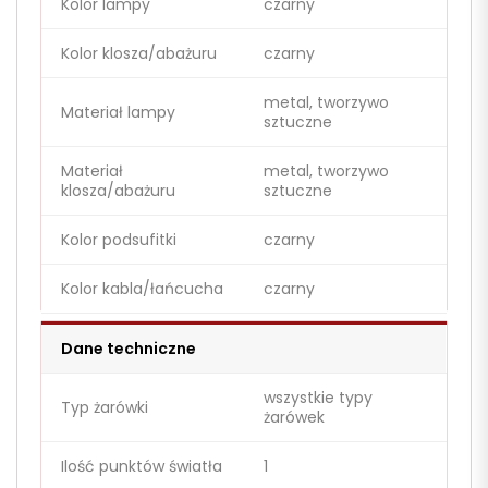
Kolor lampy
czarny
Kolor klosza/abażuru
czarny
metal, tworzywo
Materiał lampy
sztuczne
Materiał
metal, tworzywo
klosza/abażuru
sztuczne
Kolor podsufitki
czarny
Kolor kabla/łańcucha
czarny
Dane techniczne
wszystkie typy
Typ żarówki
żarówek
Ilość punktów światła
1