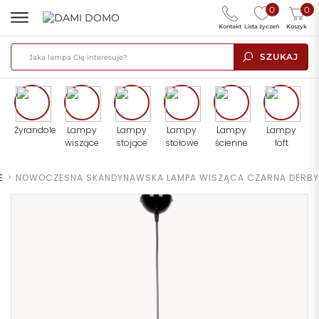
0
0
Kontakt
Lista życzeń
Koszyk
SZUKAJ
Żyrandole
Lampy
Lampy
Lampy
Lampy
Lampy
wiszące
stojące
stołowe
ścienne
loft
E
>
NOWOCZESNA SKANDYNAWSKA LAMPA WISZĄCA CZARNA DERBY