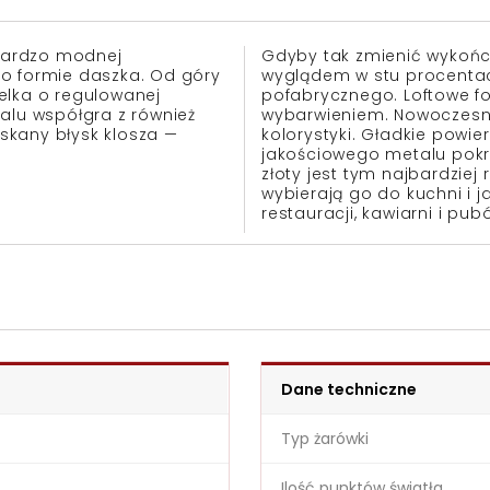
bardzo modnej
Gdyby tak zmienić wykoń
 o formie daszka. Od góry
wyglądem w stu procentac
elka o regulowanej
pofabrycznego.
Loftowe
fo
alu współgra z również
wybarwieniem. Nowoczesn
yskany błysk klosza —
kolorystyki. Gładkie powi
jakościowego metalu pokry
złoty jest tym najbardziej
wybierają go do kuchni i 
restauracji, kawiarni i pub
Dane techniczne
Typ żarówki
Ilość punktów światła