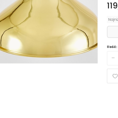
119
Najn
Ilość: