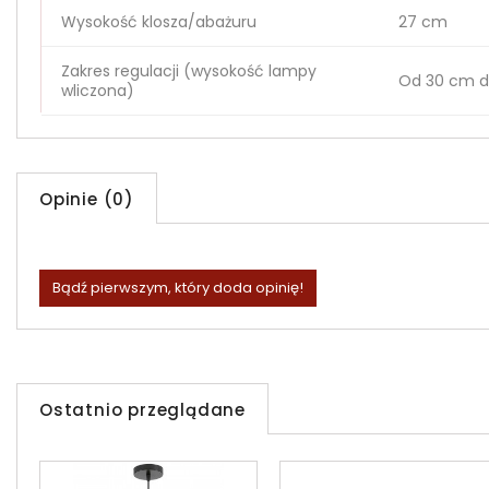
Wysokość klosza/abażuru
27 cm
Zakres regulacji (wysokość lampy
Od 30 cm d
wliczona)
Opinie (0)
Bądź pierwszym, który doda opinię!
Ostatnio przeglądane