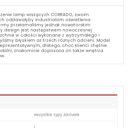
czenie lamp wiszących
CORRADO
, swoim
h oddawałyby industrializm oświetlenia
rmy przełamaliśmy jednak nowatorskim
y design jest następstwem nowoczesnej
erzchnie w całości wykonane z wytrzymałego i
liśmy błyskiem aż trzech różnych odcieni. Model
 reprezentatywnym, dlatego, choć klienci chętnie
jadalni, znakomicie doposaża on także wnętrza
ów.
wszystkie typy żarówek
1