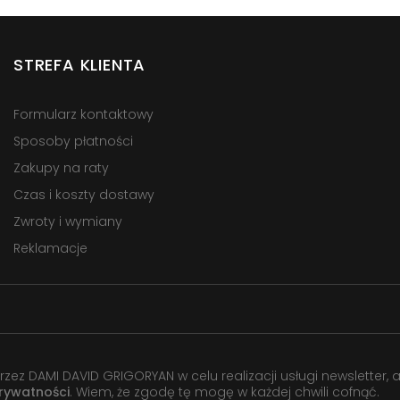
STREFA KLIENTA
Formularz kontaktowy
Sposoby płatności
Zakupy na raty
Czas i koszty dostawy
Zwroty i wymiany
Reklamacje
 DAMI DAVID GRIGORYAN w celu realizacji usługi newsletter, 
prywatności
. Wiem, że zgodę tę mogę w każdej chwili cofnąć.