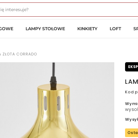
OGOWE
LAMPY STOŁOWE
KINKIETY
LOFT
S
A ZŁOTA CORRADO
EKS
LAM
Kod p
Wymi
wyso
Wysy
Osta