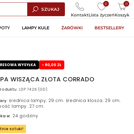
0
0
SZUKAJ
Kontakt
Lista życzeń
Koszyk
POTY
LAMPY KULE
ŻARÓWKI
BESTSELLERY
PRESOWA WYSYŁKA
- 80,00 ZŁ
PA WISZĄCA ZŁOTA CORRADO
roduktu
:
LDP 7426 (GD)
średnica lampy: 29 cm. średnica klosza: 29 cm.
ary
:
kość lampy: 27 cm.
24 godziny
łka w
:
tnie sztuki!