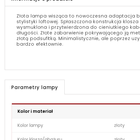
Złota lampa wisząca to nowoczesna adaptacja 
stylistyki
loftowej
. Spłaszczona konstrukcja klosza
wysmuklona i przytwierdzona do cieniutkiego kab
długości. Złote zabarwienie pokrywającego ją met
złotą podsufitką. Minimalistycznie, ale poprzez uz
bardzo efektownie.
Parametry lampy
Kolor i materiał
Kolor lampy
złoty
Kolor klosza/abażuru
złoty