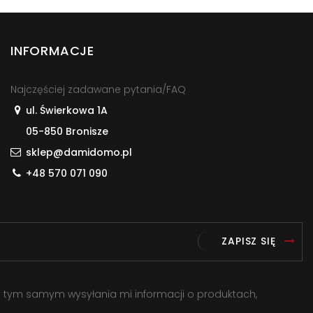
INFORMACJE
Najczęściej zadawane pytania/FAQ
ul. Świerkowa 1A
05-850 Bronisze
sklep@damidomo.pl
+48 570 071 090
ZAPISZ SIĘ
a tym samym wysyłania mi informacji o produktach,