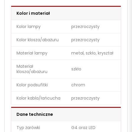
Kolor i materiał
Kolor lampy
przezroczysty
Kolor klosza/abażuru
przezroczysty
Materiał lampy
metal, szkło, kryształ
Materiał
szkło
klosza/abażuru
Kolor podsufitki
chrom
Kolor kabla/łańcucha
przezroczysty
Dane techniczne
Typ żarówki
G4 oraz LED