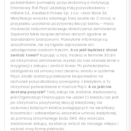
pośrednikiem pomiędzy pożyczkobiorcą a instytucją
finansową. Rat PayU udzielają trzej pożyczkodawcy –
mBank SA , Kreditech Polska Sp. z o.o. i Alior Bank SA.
Weryfikacja wniosku ratalnego trwa zwykle do 2 minut, w
przypadku uzyskania pozytywnej decyzji banku - masz
możliwość natychmiastowego dokończenia zamówienia.
Zapewnia także bezpieczeństwo danych zgodnie ze
standardami branżowymi. Przesyłane informacje są
zaszyfrowane, nie są nigdzie zapisywane ani
udostępniane osobom trzecim.
A co jeśli będziesz chciał
zwrócić towar?
Kupując u nas, możesz w terminie 30 dni
od otrzymania zamówienia, wysłać do nas oświadczenie o
rezygnacji z zakupu i zwrócić towar. Po potwierdzeniu
odstąpienia od umowy oraz zleceniu zwrotu w systemie
PayU, środki zostaną przekazane bezpośrednio na
rachunek pożyczkodawcy powiązany z kredytem, a Ty
otrzymasz potwierdzenie e-mail od PayU.
A co jeśli nie
dostanę pożyczki?
Twój zakup nie zostanie zrealizowany,
jeśli Organizacja Finansująca nie udzieli Ci kredytu lub jeśli
po otrzymaniu pozytywnej decyzji kredytowej, nie
wykonasz kolejnych kroków polegających na weryfikacji
tożsamości i zatwierdzeniu warunków umowy kredytowej
za pomocą otrzymanego kodu SMS. Aby wówczas
zrealizować zakupy, wystarczy wrócić do naszego sklepu i
wybrać inną formę płatności.