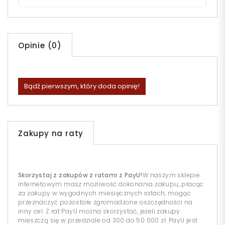
Opinie (0)
Bądź pierwszym, który doda opinię!
Zakupy na raty
Skorzystaj z zakupów z ratami z PayU!
W naszym sklepie
internetowym masz możliwość dokonania zakupu, płacąc
za zakupy w wygodnych miesięcznych ratach, mogąc
przeznaczyć pozostałe zgromadzone oszczędności na
inny cel. Z rat PayU można skorzystać, jeżeli zakupy
mieszczą się w przedziale od 300 do 50 000 zł. PayU jest