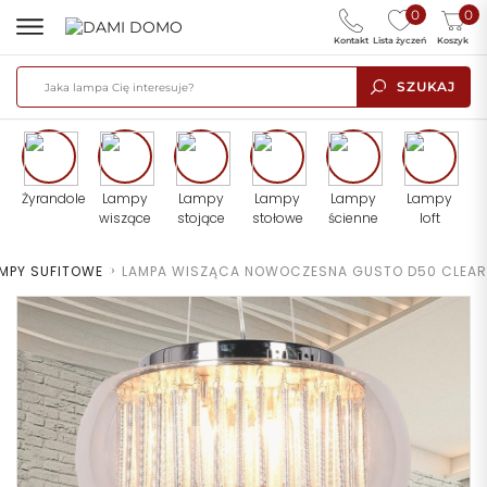
0
0
Kontakt
Lista życzeń
Koszyk
SZUKAJ
Żyrandole
Lampy
Lampy
Lampy
Lampy
Lampy
wiszące
stojące
stołowe
ścienne
loft
MPY SUFITOWE
>
LAMPA WISZĄCA NOWOCZESNA GUSTO D50 CLEAR