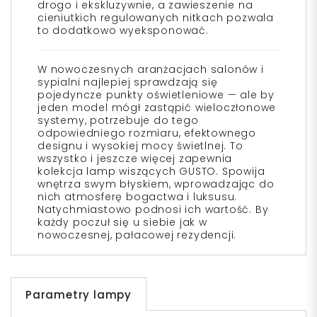
drogo i ekskluzywnie, a zawieszenie na
cieniutkich regulowanych nitkach pozwala
to dodatkowo wyeksponować.
W nowoczesnych aranżacjach salonów i
sypialni najlepiej sprawdzają się
pojedyncze punkty oświetleniowe — ale by
jeden model mógł zastąpić wieloczłonowe
systemy, potrzebuje do tego
odpowiedniego rozmiaru, efektownego
designu i wysokiej mocy świetlnej. To
wszystko i jeszcze więcej zapewnia
kolekcja lamp wiszących
GUSTO
. Spowija
wnętrza swym błyskiem, wprowadzając do
nich atmosferę bogactwa i luksusu.
Natychmiastowo podnosi ich wartość. By
każdy poczuł się u siebie jak w
nowoczesnej, pałacowej rezydencji.
Parametry lampy