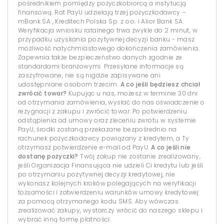
pośrednikiem pomiędzy pożyczkobiorcą a instytucją
finansową. Rat PayU udzielają trzej pożyczkodawcy –
mBank SA , Kreditech Polska Sp. z o.o. i Alior Bank SA.
Weryfikacja wniosku ratalnego trwa zwykle do 2 minut, w
przypadku uzyskania pozytywnej decyzji banku - masz
możliwość natychmiastowego dokończenia zamówienia.
Zapewnia także bezpieczeństwo danych zgodnie ze
standardami branżowymi. Przesyłane informacje są
zaszyfrowane, nie są nigdzie zapisywane ani
udostępniane osobom trzecim.
A co jeśli będziesz chciał
zwrócić towar?
Kupując u nas, możesz w terminie 30 dni
od otrzymania zamówienia, wysłać do nas oświadczenie o
rezygnacji z zakupu i zwrócić towar. Po potwierdzeniu
odstąpienia od umowy oraz zleceniu zwrotu w systemie
PayU, środki zostaną przekazane bezpośrednio na
rachunek pożyczkodawcy powiązany z kredytem, a Ty
otrzymasz potwierdzenie e-mail od PayU.
A co jeśli nie
dostanę pożyczki?
Twój zakup nie zostanie zrealizowany,
jeśli Organizacja Finansująca nie udzieli Ci kredytu lub jeśli
po otrzymaniu pozytywnej decyzji kredytowej, nie
wykonasz kolejnych kroków polegających na weryfikacji
tożsamości i zatwierdzeniu warunków umowy kredytowej
za pomocą otrzymanego kodu SMS. Aby wówczas
zrealizować zakupy, wystarczy wrócić do naszego sklepu i
wybrać inną formę płatności.