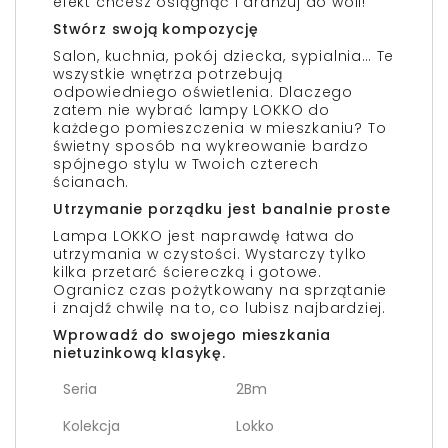
efekt chcesz osiągnąć i aranżuj do woli!
Stwórz swoją kompozycję
Salon, kuchnia, pokój dziecka, sypialnia… Te
wszystkie wnętrza potrzebują
odpowiedniego oświetlenia. Dlaczego
zatem nie wybrać lampy LOKKO do
każdego pomieszczenia w mieszkaniu? To
świetny sposób na wykreowanie bardzo
spójnego stylu w Twoich czterech
ścianach.
Utrzymanie porządku jest banalnie proste
Lampa LOKKO jest naprawdę łatwa do
utrzymania w czystości. Wystarczy tylko
kilka przetarć ściereczką i gotowe.
Ogranicz czas pożytkowany na sprzątanie
i znajdź chwilę na to, co lubisz najbardziej.
Wprowadź do swojego mieszkania
nietuzinkową klasykę.
Seria
2Bm
Kolekcja
Lokko