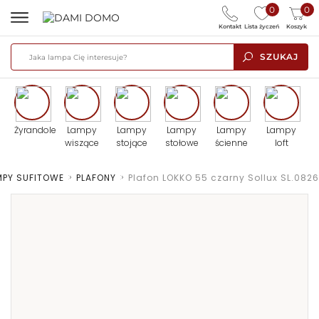
0
0
Kontakt
Lista życzeń
Koszyk
SZUKAJ
Żyrandole
Lampy
Lampy
Lampy
Lampy
Lampy
wiszące
stojące
stołowe
ścienne
loft
MPY SUFITOWE
>
PLAFONY
>
Plafon LOKKO 55 czarny Sollux SL.0826