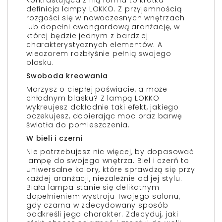
kontrastująca z nią forma to krótka
definicja lampy LOKKO. Z przyjemnością
rozgości się w nowoczesnych wnętrzach
lub dopełni awangardową aranżację, w
której będzie jednym z bardziej
charakterystycznych elementów. A
wieczorem rozbłyśnie pełnią swojego
blasku.
Swoboda kreowania
Marzysz o ciepłej poświacie, a może
chłodnym blasku? Z lampą LOKKO
wykreujesz dokładnie taki efekt, jakiego
oczekujesz, dobierając moc oraz barwę
światła do pomieszczenia.
W bieli i czerni
Nie potrzebujesz nic więcej, by dopasować
lampę do swojego wnętrza. Biel i czerń to
uniwersalne kolory, które sprawdzą się przy
każdej aranżacji, niezależnie od jej stylu.
Biała lampa stanie się delikatnym
dopełnieniem wystroju Twojego salonu,
gdy czarna w zdecydowany sposób
podkreśli jego charakter. Zdecyduj, jaki