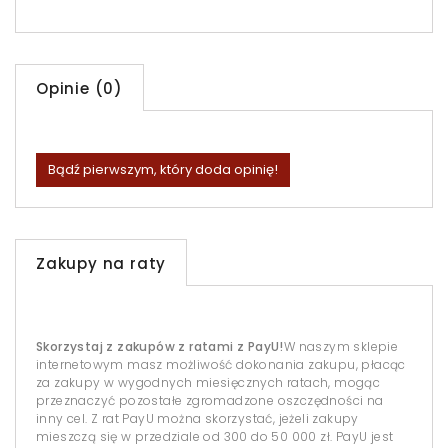
Opinie (0)
Bądź pierwszym, który doda opinię!
Zakupy na raty
Skorzystaj z zakupów z ratami z PayU!
W naszym sklepie
internetowym masz możliwość dokonania zakupu, płacąc
za zakupy w wygodnych miesięcznych ratach, mogąc
przeznaczyć pozostałe zgromadzone oszczędności na
inny cel. Z rat PayU można skorzystać, jeżeli zakupy
mieszczą się w przedziale od 300 do 50 000 zł. PayU jest