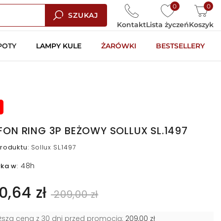
0
0
SZUKAJ
Kontakt
Lista życzeń
Koszyk
POTY
LAMPY KULE
ŻARÓWKI
BESTSELLERY
FON RING 3P BEŻOWY SOLLUX SL.1497
roduktu
:
Sollux SL.1497
48h
łka w
:
0,64 zł
209,00 zł
iższa cena z 30 dni przed promocją:
209,00 zł