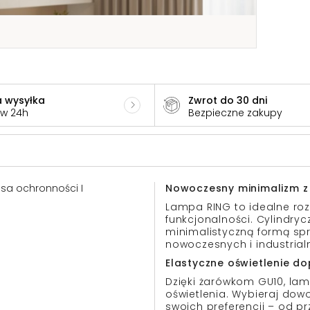
 wysyłka
Zwrot do 30 dni
 w 24h
Bezpieczne zakupy
lasa ochronności I
Nowoczesny minimalizm z 
Lampa RING to idealne roz
funkcjonalności. Cylindryc
minimalistyczną formą sp
nowoczesnych i industrial
Elastyczne oświetlenie d
Dzięki żarówkom GU10, lam
oświetlenia. Wybieraj dow
swoich preferencji – od prz