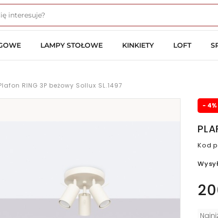
OGOWE
LAMPY STOŁOWE
KINKIETY
LOFT
S
Plafon RING 3P beżowy Sollux SL.1497
- 4%
PLA
Kod p
Wysy
20
Najn