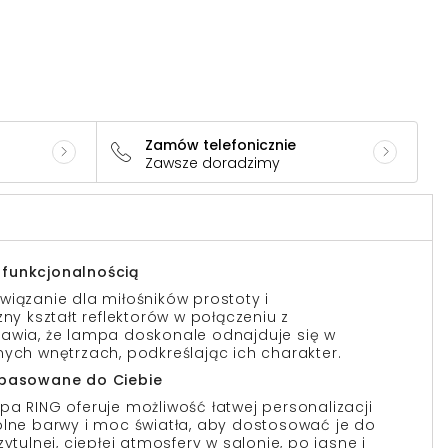
Zamów telefonicznie
Zawsze doradzimy
funkcjonalnością
wiązanie dla miłośników prostoty i
zny kształt reflektorów w połączeniu z
rawia, że lampa doskonale odnajduje się w
nych wnętrzach, podkreślając ich charakter.
opasowane do Ciebie
pa RING oferuje możliwość łatwej personalizacji
olne barwy i moc światła, aby dostosować je do
ytulnej, ciepłej atmosfery w salonie, po jasne i