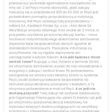
przeznaczyć pozostałe zgromadzone oszczędności na
inny cel. Z rat PayU można skorzystać, jeżeli zakupy
mieszczą się w przedziale od 300 do 50 000 zł. PayU jest
pośrednikiem pomiędzy pożyczkobiorcą a instytucją
finansową. Rat PayU udzielają trzej pożyczkodawcy –
mBank SA , Kreditech Polska Sp. z o.o. i Alior Bank SA.
Weryfikacja wniosku ratalnego trwa zwykle do 2 minut, w
przypadku uzyskania pozytywnej decyzji banku - masz
możliwość natychmiastowego dokończenia zamówienia.
Zapewnia także bezpieczeństwo danych zgodnie ze
standardami branżowymi. Przesyłane informacje są
zaszyfrowane, nie są nigdzie zapisywane ani
udostępniane osobom trzecim.
A co jeśli będziesz chciał
zwrócić towar?
Kupując u nas, możesz w terminie 30 dni
od otrzymania zamówienia, wysłać do nas oświadczenie o
rezygnacji z zakupu i zwrócić towar. Po potwierdzeniu
odstąpienia od umowy oraz zleceniu zwrotu w systemie
PayU, środki zostaną przekazane bezpośrednio na
rachunek pożyczkodawcy powiązany z kredytem, a Ty
otrzymasz potwierdzenie e-mail od PayU.
A co jeśli nie
dostanę pożyczki?
Twój zakup nie zostanie zrealizowany,
jeśli Organizacja Finansująca nie udzieli Ci kredytu lub jeśli
po otrzymaniu pozytywnej decyzji kredytowej, nie
wykonasz kolejnych kroków polegających na weryfikacji
tożsamości i zatwierdzeniu warunków umowy kredytowej