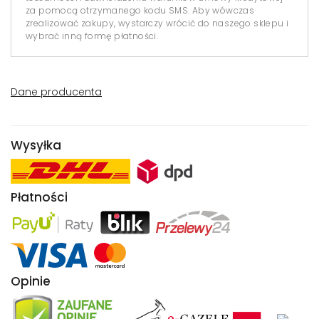
za pomocą otrzymanego kodu SMS. Aby wówczas
zrealizować zakupy, wystarczy wrócić do naszego sklepu i
wybrać inną formę płatności.
Dane producenta
Wysyłka
Płatności
Opinie