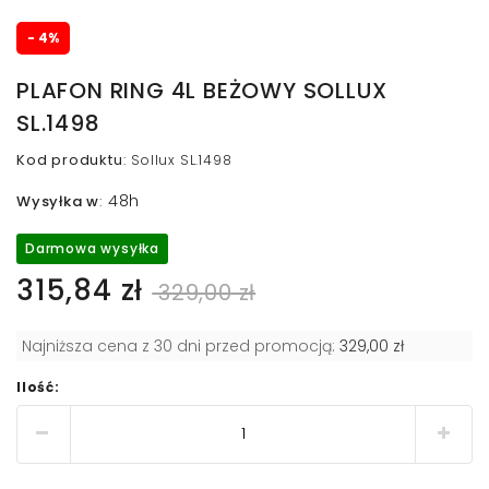
- 4%
PLAFON RING 4L BEŻOWY SOLLUX
SL.1498
Kod produktu
:
Sollux SL.1498
48h
Wysyłka w
:
Darmowa wysyłka
315,84 zł
329,00 zł
Najniższa cena z 30 dni przed promocją:
329,00 zł
Ilość: