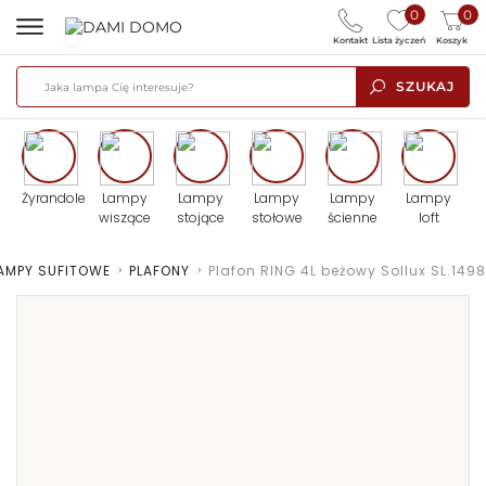
0
0
Kontakt
Lista życzeń
Koszyk
SZUKAJ
Żyrandole
Lampy
Lampy
Lampy
Lampy
Lampy
wiszące
stojące
stołowe
ścienne
loft
AMPY SUFITOWE
>
PLAFONY
>
Plafon RING 4L beżowy Sollux SL.1498