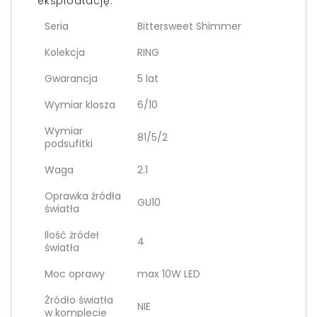
eksploatację.
Seria
Bittersweet Shimmer
Kolekcja
RING
Gwarancja
5 lat
Wymiar klosza
6/10
Wymiar
81/5/2
podsufitki
Waga
2.1
Oprawka źródła
GU10
światła
Ilość żródeł
4
światła
Moc oprawy
max 10W LED
Źródło światła
NIE
w komplecie