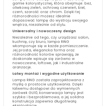
gamie kolorystycznej, która obejmuje: beż,
oliwkową zieleń, ochrową czerwień, biel,
czerń, szarość oraz chrom. Dzięki tej
różnorodności możesz idealnie
dopasować lampę do wystroju swojego
wnętrza, niezależnie od stylu.
Uniwersalny i nowoczesny design
Niezależnie od tego, czy urządzasz salon,
kuchnię, czy biuro, lampa RING
wkomponuje się w każde pomieszczenie.
Jej prosta, elegancka forma oraz
różnorodność kolorów sprawiają, że
doskonale wpisuje się zarówno w
nowoczesne, loftowe, jak i industrialne
aranżacje.
Łatwy montaż i wygodne użytkowanie
Lampa RING została zaprojektowana z
myślą o prostocie użytkowania. Dzięki
łatwemu dostępowi do wymiennych
żarówek GU10, konserwacja lampy jest
szybka i bezproblemowa, a jej solidna
konstrukcja zapewnia długotrwałą
eksploatację.