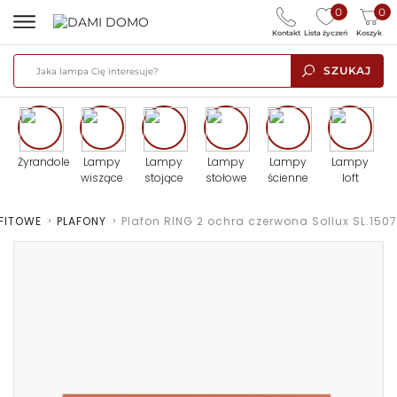
0
0
Kontakt
Lista życzeń
Koszyk
SZUKAJ
Żyrandole
Lampy
Lampy
Lampy
Lampy
Lampy
wiszące
stojące
stołowe
ścienne
loft
FITOWE
>
PLAFONY
>
Plafon RING 2 ochra czerwona Sollux SL.1507