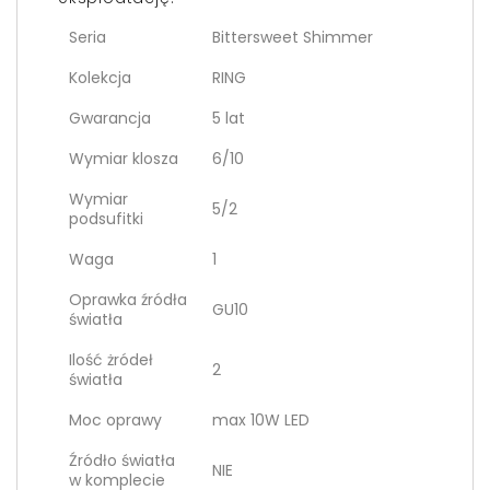
Seria
Bittersweet Shimmer
Kolekcja
RING
Gwarancja
5 lat
Wymiar klosza
6/10
Wymiar
5/2
podsufitki
Waga
1
Oprawka źródła
GU10
światła
Ilość żródeł
2
światła
Moc oprawy
max 10W LED
Źródło światła
NIE
w komplecie