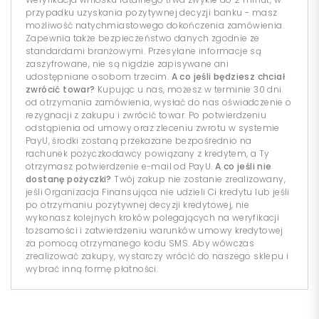
przypadku uzyskania pozytywnej decyzji banku - masz
możliwość natychmiastowego dokończenia zamówienia.
Zapewnia także bezpieczeństwo danych zgodnie ze
standardami branżowymi. Przesyłane informacje są
zaszyfrowane, nie są nigdzie zapisywane ani
udostępniane osobom trzecim.
A co jeśli będziesz chciał
zwrócić towar?
Kupując u nas, możesz w terminie 30 dni
od otrzymania zamówienia, wysłać do nas oświadczenie o
rezygnacji z zakupu i zwrócić towar. Po potwierdzeniu
odstąpienia od umowy oraz zleceniu zwrotu w systemie
PayU, środki zostaną przekazane bezpośrednio na
rachunek pożyczkodawcy powiązany z kredytem, a Ty
otrzymasz potwierdzenie e-mail od PayU.
A co jeśli nie
dostanę pożyczki?
Twój zakup nie zostanie zrealizowany,
jeśli Organizacja Finansująca nie udzieli Ci kredytu lub jeśli
po otrzymaniu pozytywnej decyzji kredytowej, nie
wykonasz kolejnych kroków polegających na weryfikacji
tożsamości i zatwierdzeniu warunków umowy kredytowej
za pomocą otrzymanego kodu SMS. Aby wówczas
zrealizować zakupy, wystarczy wrócić do naszego sklepu i
wybrać inną formę płatności.