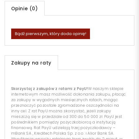
Opinie (0)
Bądź pierwszym, który doda opinię!
Zakupy na raty
Skorzystaj z zakupów z ratami z PayU!
W naszym sklepie
internetowym masz możliwość dokonania zakupu, płacąc
za zakupy w wygodnych miesięcznych ratach, mogąc
przeznaczyć pozostałe zgromadzone oszczędności na
inny cel. Z rat PayU można skorzystać, jeżeli zakupy
mieszczą się w przedziale od 300 do 50 000 zł. PayU jest
pośrednikiem pomiędzy pożyczkobiorcą a instytucją
finansową. Rat PayU udzielają trzej pożyczkodawcy –
mBank SA , Kreditech Polska Sp. z o.o. i Alior Bank SA.
Weryfikacja wniosku ratalnego trwa zwykle do 2 minut, w