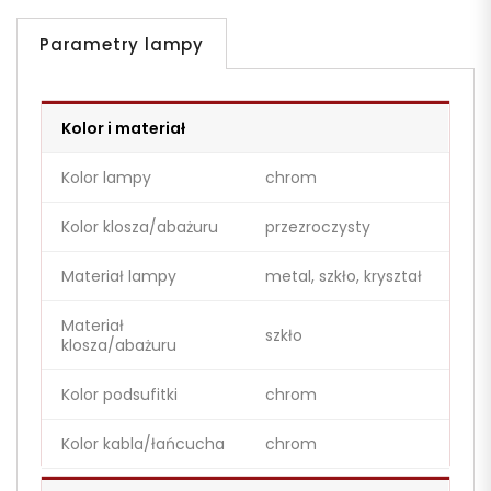
Parametry lampy
Kolor i materiał
Kolor lampy
chrom
Kolor klosza/abażuru
przezroczysty
Materiał lampy
metal, szkło, kryształ
Materiał
szkło
klosza/abażuru
Kolor podsufitki
chrom
Kolor kabla/łańcucha
chrom