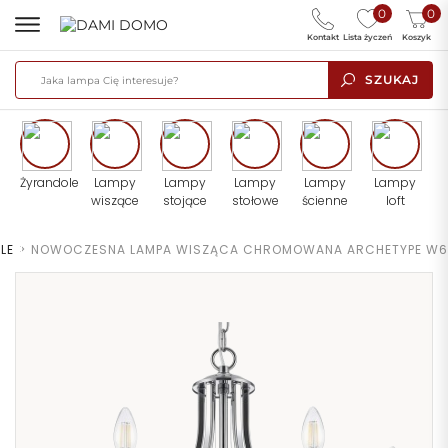
0
0
Kontakt
Lista życzeń
Koszyk
SZUKAJ
Żyrandole
Lampy
Lampy
Lampy
Lampy
Lampy
wiszące
stojące
stołowe
ścienne
loft
LE
>
NOWOCZESNA LAMPA WISZĄCA CHROMOWANA ARCHETYPE W6