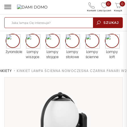
0
0
Kontakt
Lista życzeń
Koszyk
SZUKAJ
Żyrandole
Lampy
Lampy
Lampy
Lampy
Lampy
wiszące
stojące
stołowe
ścienne
loft
NKIETY
>
KINKIET LAMPA ŚCIENNA NOWOCZESNA CZARNA PANARI W2