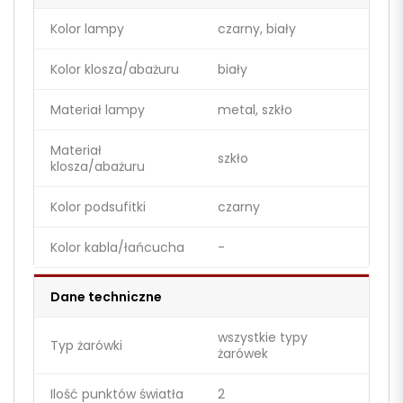
Kolor lampy
czarny, biały
Kolor klosza/abażuru
biały
Materiał lampy
metal, szkło
Materiał
szkło
klosza/abażuru
Kolor podsufitki
czarny
Kolor kabla/łańcucha
-
Dane techniczne
wszystkie typy
Typ żarówki
żarówek
Ilość punktów światła
2