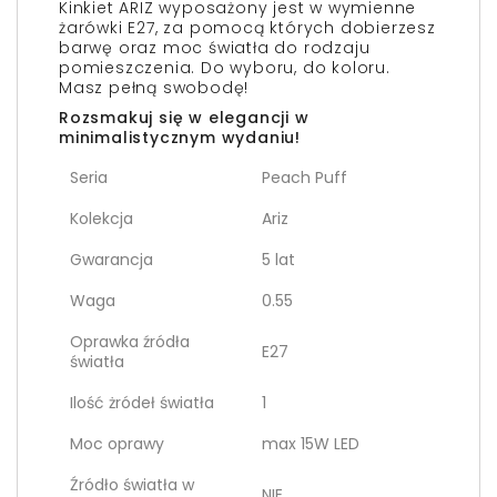
Kinkiet ARIZ wyposażony jest w wymienne
żarówki E27, za pomocą których dobierzesz
barwę oraz moc światła do rodzaju
pomieszczenia. Do wyboru, do koloru.
Masz pełną swobodę!
Rozsmakuj się w elegancji w
minimalistycznym wydaniu!
Seria
Peach Puff
Kolekcja
Ariz
Gwarancja
5 lat
Waga
0.55
Oprawka źródła
E27
światła
Ilość żródeł światła
1
Moc oprawy
max 15W LED
Źródło światła w
NIE