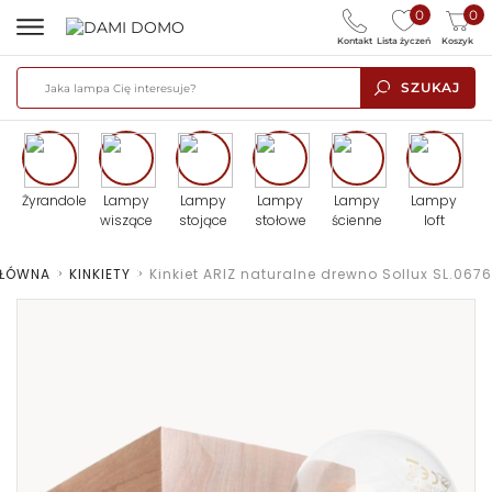
0
0
Kontakt
Lista życzeń
Koszyk
SZUKAJ
Żyrandole
Lampy
Lampy
Lampy
Lampy
Lampy
wiszące
stojące
stołowe
ścienne
loft
GŁÓWNA
>
KINKIETY
>
Kinkiet ARIZ naturalne drewno Sollux SL.0676