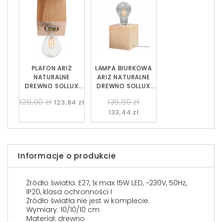
PLAFON ARIZ
LAMPA BIURKOWA
NATURALNE
ARIZ NATURALNE
DREWNO SOLLUX
DREWNO SOLLUX
SL.0675
SL.0677
129,00 zł
139,00 zł
123,84 zł
133,44 zł
Informacje o produkcie
Źródło światła: E27, 1x max 15W LED, ~230V, 50Hz,
IP20, klasa ochronności I
Źródło światła nie jest w komplecie.
Wymiary: 10/10/10 cm
Materiał: drewno