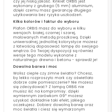
czy jej niską jakość. Kinkiet ORBIS jest
wykonany z grubego (5 mm) aluminium,
dzięki czemu masz gwarancję długiego
użytkowania bez ryzyka uszkodzeń.
Kilka kolorów i faktur do wyboru
Plafon ORBIS masz do wyboru w kilku
wersjach: białej, czarnej i szarej,
malowanych metodą proszkową. Dzięki
uniwersalnej, jednolitej kolorystyce możesz
z łatwością dopasować lampę do swojego
wnętrza. Do Twojej dyspozycji są również
wersje tego modelu wykonane z
naturalnego drewna i betonu - sprawdź je!
Dowolna barwa i moc
Wolisz ciepłe czy zimne światło? Chcesz,
by lekko rozproszyło mork czy oświetlało
dobrze całe pomieszczenie? Nie możesz
się zdecydować? Z lampą ORBIS nie
musisz iść na kompromisy: dzięki
wymiennym żarówkom G9* możesz
uzyskać dokładnie taki efekt, jakiego
oczekujesz. Dobierz dowolną barwę oraz
moc światła i ciesz się wymarzonym