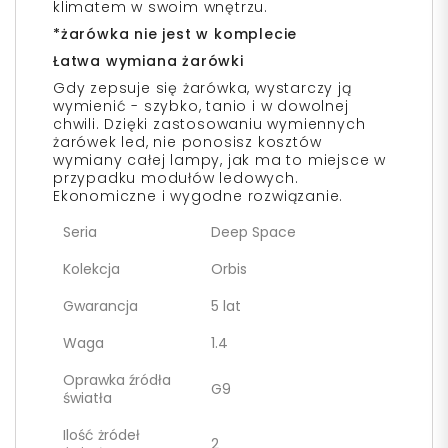
klimatem w swoim wnętrzu.
*żarówka nie jest w komplecie
Łatwa wymiana żarówki
Gdy zepsuje się żarówka, wystarczy ją
wymienić - szybko, tanio i w dowolnej
chwili. Dzięki zastosowaniu wymiennych
żarówek led, nie ponosisz kosztów
wymiany całej lampy, jak ma to miejsce w
przypadku modułów ledowych.
Ekonomiczne i wygodne rozwiązanie.
Seria
Deep Space
Kolekcja
Orbis
Gwarancja
5 lat
Waga
1.4
Oprawka źródła
G9
światła
Ilość żródeł
2