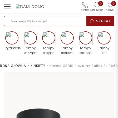
0
0
Kontakt
Lista życzeń
Koszyk
SZUKAJ
Żyrandole
Lampy
Lampy
Lampy
Lampy
Lampy
wiszące
stojące
stołowe
ścienne
loft
TRONA GŁÓWNA
>
KINKIETY
>
Kinkiet ORBIS 2 czarny Sollux SL.0660