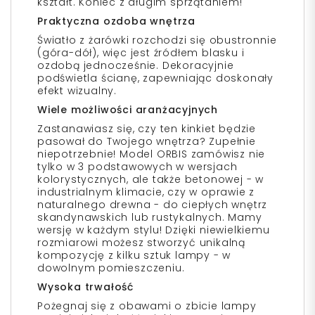
kształt. Koniec z długim sprzątaniem!
Praktyczna ozdoba wnętrza
Światło z żarówki rozchodzi się obustronnie
(góra-dół), więc jest źródłem blasku i
ozdobą jednocześnie. Dekoracyjnie
podświetla ścianę, zapewniając doskonały
efekt wizualny.
Wiele możliwości aranżacyjnych
Zastanawiasz się, czy ten kinkiet będzie
pasował do Twojego wnętrza? Zupełnie
niepotrzebnie! Model ORBIS zamówisz nie
tylko w 3 podstawowych w wersjach
kolorystycznych, ale także betonowej - w
industrialnym klimacie, czy w oprawie z
naturalnego drewna - do ciepłych wnętrz
skandynawskich lub rustykalnych. Mamy
wersję w każdym stylu! Dzięki niewielkiemu
rozmiarowi możesz stworzyć unikalną
kompozycję z kilku sztuk lampy - w
dowolnym pomieszczeniu.
Wysoka trwałość
Pożegnaj się z obawami o zbicie lampy