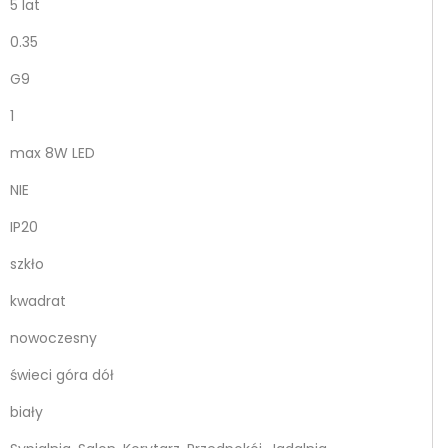
5 lat
0.35
G9
1
max 8W LED
NIE
IP20
szkło
kwadrat
nowoczesny
świeci góra dół
biały