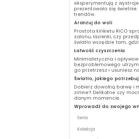
eksperymentują z wystroje
prezentowało się świetnie.
trendów.
Aranżuj do woli
Prostota kinkietu RICO spr
salonu, łazienki, czy prze
światło wszędzie tam, gdz
Łatwość czyszczenia
Minimalistyczna i opływowa
bezproblemowego utrzymani
go przetrzesz i usuniesz 
Światło, jakiego potrzebu
Dobierz dowolną barwę i m
zimne? Delikatne czy moc
danym momencie.
Wprowadź do swojego wnę
Seria
Kolekcja