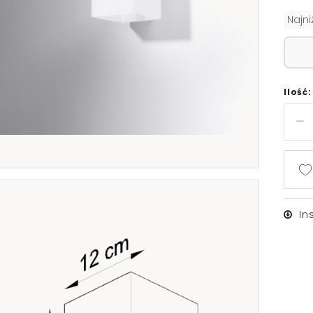
Najn
Ilość:
In