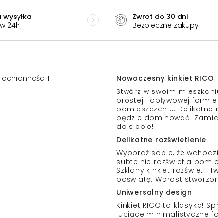
 wysyłka
Zwrot do 30 dni
 w 24h
Bezpieczne zakupy
a ochronności I
Nowoczesny kinkiet RICO
Stwórz w swoim mieszkaniu 
prostej i opływowej formi
pomieszczeniu. Delikatne ro
będzie dominować. Zamias
do siebie!
Delikatne rozświetlenie
Wyobraź sobie, że wchodzi
subtelnie rozświetla pomie
Szklany kinkiet rozświetli
poświatę. Wprost stworzon
Uniwersalny design
Kinkiet RICO to klasyka! 
lubiące minimalistyczne fo