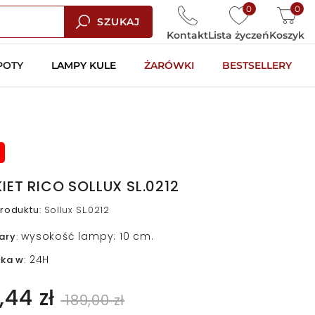
0
0
SZUKAJ
Kontakt
Lista życzeń
Koszyk
POTY
LAMPY KULE
ŻARÓWKI
BESTSELLERY
KIET RICO SOLLUX SL.0212
roduktu
:
Sollux SL.0212
wysokość lampy: 10 cm.
ary
:
24H
łka w
:
,44 zł
189,00 zł