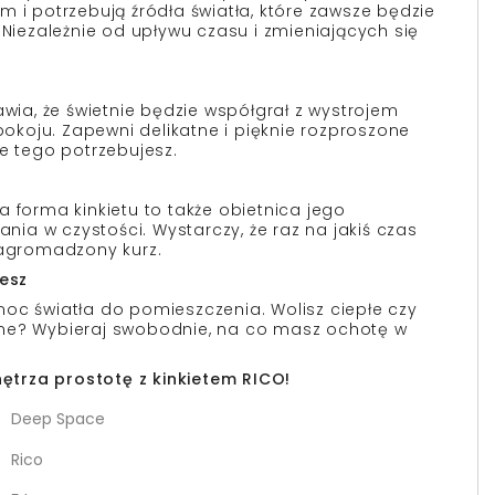
m i potrzebują źródła światła, które zawsze będzie
 Niezależnie od upływu czasu i zmieniających się
awia, że świetnie będzie współgrał z wystrojem
dpokoju. Zapewni delikatne i pięknie rozproszone
ie tego potrzebujesz.
 forma kinkietu to także obietnica jego
a w czystości. Wystarczy, że raz na jakiś czas
nagromadzony kurz.
jesz
oc światła do pomieszczenia. Wolisz ciepłe czy
ne? Wybieraj swobodnie, na co masz ochotę w
trza prostotę z kinkietem RICO!
Deep Space
Rico