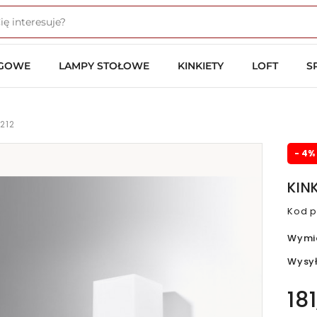
OGOWE
LAMPY STOŁOWE
KINKIETY
LOFT
S
0212
- 4%
KIN
Kod p
Wymi
Wysy
181