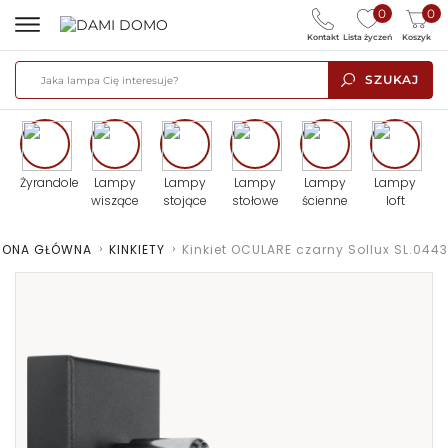
0
0
Kontakt
Lista życzeń
Koszyk
SZUKAJ
Żyrandole
Lampy
Lampy
Lampy
Lampy
Lampy
wiszące
stojące
stołowe
ścienne
loft
RONA GŁÓWNA
>
KINKIETY
>
Kinkiet OCULARE czarny Sollux SL.0443