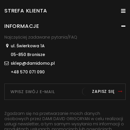
STREFA KLIENTA
INFORMACJE
Najczęściej zadawane pytania/FAQ
ul. Świerkowa 1A
05-850 Bronisze
sklep@damidomo.pl
+48 570 071 090
ZAPISZ SIĘ
Zgadzam się na przetwarzanie moich danych
osobowych przez DAMI DAVID GRIGORYAN w celu realizacji
usługi newsletter, a tym samym wysyłania mi informacji o
produktach, usługach, promocjach lub nowościach,