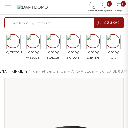
0
0
Kontakt
Lista życzeń
Koszyk
SZUKAJ
Żyrandole
Lampy
Lampy
Lampy
Lampy
Lampy
wiszące
stojące
stołowe
ścienne
loft
WNA
>
KINKIETY
>
Kinkiet ceramiczny ATENA czarny Sollux SL.0874