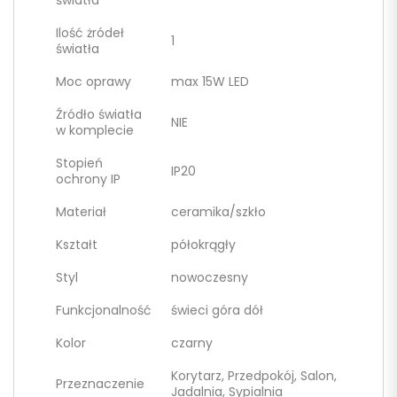
światła
Ilość żródeł
1
światła
Moc oprawy
max 15W LED
Źródło światła
NIE
w komplecie
Stopień
IP20
ochrony IP
Materiał
ceramika/szkło
Kształt
półokrągły
Styl
nowoczesny
Funkcjonalność
świeci góra dół
Kolor
czarny
Korytarz, Przedpokój, Salon,
Przeznaczenie
Jadalnia, Sypialnia