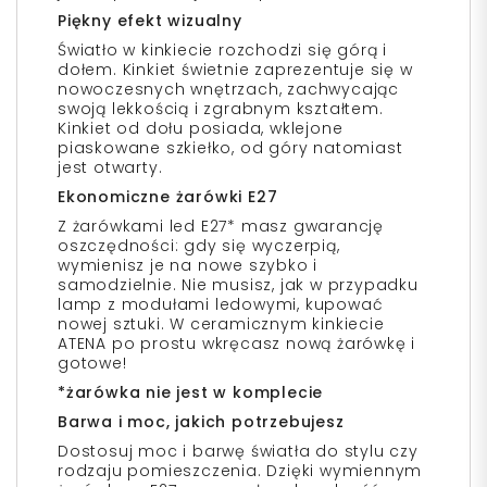
Piękny efekt wizualny
Światło w kinkiecie rozchodzi się górą i
dołem. Kinkiet świetnie zaprezentuje się w
nowoczesnych wnętrzach, zachwycając
swoją lekkością i zgrabnym kształtem.
Kinkiet od dołu posiada, wklejone
piaskowane szkiełko, od góry natomiast
jest otwarty.
Ekonomiczne żarówki E27
Z żarówkami led E27* masz gwarancję
oszczędności: gdy się wyczerpią,
wymienisz je na nowe szybko i
samodzielnie. Nie musisz, jak w przypadku
lamp z modułami ledowymi, kupować
nowej sztuki. W ceramicznym kinkiecie
ATENA po prostu wkręcasz nową żarówkę i
gotowe!
*żarówka nie jest w komplecie
Barwa i moc, jakich potrzebujesz
Dostosuj moc i barwę światła do stylu czy
rodzaju pomieszczenia. Dzięki wymiennym