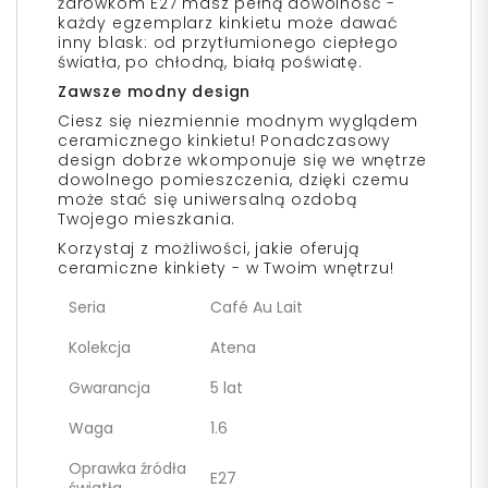
żarówkom E27 masz pełną dowolność -
każdy egzemplarz kinkietu może dawać
inny blask: od przytłumionego ciepłego
światła, po chłodną, białą poświatę.
Zawsze modny design
Ciesz się niezmiennie modnym wyglądem
ceramicznego kinkietu! Ponadczasowy
design dobrze wkomponuje się we wnętrze
dowolnego pomieszczenia, dzięki czemu
może stać się uniwersalną ozdobą
Twojego mieszkania.
Korzystaj z możliwości, jakie oferują
ceramiczne kinkiety - w Twoim wnętrzu!
Seria
Café Au Lait
Kolekcja
Atena
Gwarancja
5 lat
Waga
1.6
Oprawka źródła
E27