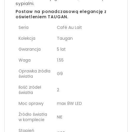
sypialni.
Postaw na ponadczasową elegancję z
oświetleniem TAUGAN.
Seria
Café Au Lait
Kolekcja
Taugan
Gwarancja
5 lat
Waga
1.55
Oprawka źródła
G9
światła
Ilość żródeł
2
światła
Moc oprawy
max 8W LED
Źródło światła
NIE
w komplecie
Stopień