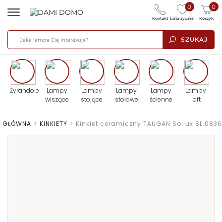
0
0
Kontakt
Lista życzeń
Koszyk
SZUKAJ
Żyrandole
Lampy
Lampy
Lampy
Lampy
Lampy
wiszące
stojące
stołowe
ścienne
loft
A GŁÓWNA
>
KINKIETY
>
Kinkiet ceramiczny TAUGAN Sollux SL.0836