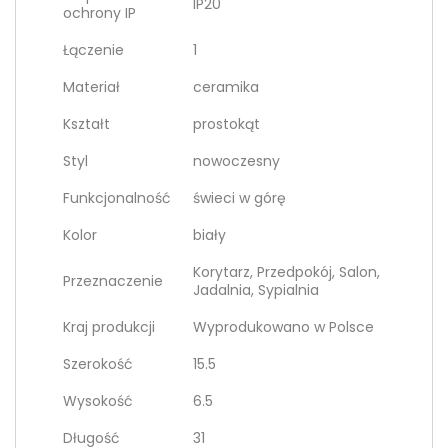
IP20
ochrony IP
Łączenie
1
Materiał
ceramika
Kształt
prostokąt
Styl
nowoczesny
Funkcjonalność
świeci w górę
Kolor
biały
Korytarz, Przedpokój, Salon,
Przeznaczenie
Jadalnia, Sypialnia
Kraj produkcji
Wyprodukowano w Polsce
Szerokość
15.5
Wysokość
6.5
Długość
31