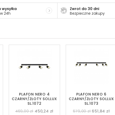
 wysyłka
Zwrot do 30 dni
 w 24h
Bezpieczne zakupy
PLAFON NERO 4
PLAFON NERO 6
X
CZARNY/ZŁOTY SOLLUX
CZARNY/ZŁOTY SOLLUX
SL.1072
SL.1073
469,00 zł
450,24 zł
679,00 zł
651,84 zł