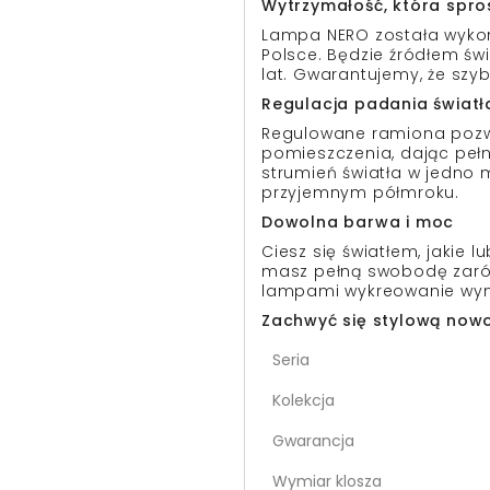
Wytrzymałość, która spr
Lampa NERO została wykon
Polsce. Będzie źródłem św
lat. Gwarantujemy, że szyb
Regulacja padania światł
Regulowane ramiona pozw
pomieszczenia, dając peł
strumień światła w jedno 
przyjemnym półmroku.
Dowolna barwa i moc
Ciesz się światłem, jakie 
masz pełną swobodę zarów
lampami wykreowanie wymar
Zachwyć się stylową now
Seria
Kolekcja
Gwarancja
Wymiar klosza