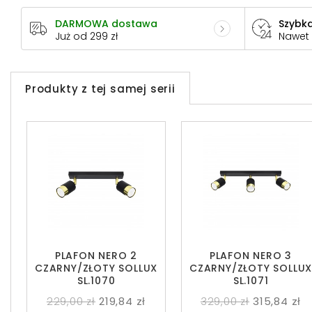
DARMOWA dostawa
Szybka
Już od 299 zł
Nawet
Produkty z tej samej serii
PLAFON NERO 2
PLAFON NERO 3
CZARNY/ZŁOTY SOLLUX
CZARNY/ZŁOTY SOLLU
SL.1070
SL.1071
229,00 zł
219,84 zł
329,00 zł
315,84 zł