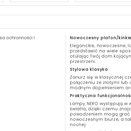
lasa ochronności I
Nowoczesny plafon/kinki
Eleganckie, nowoczesne, l
przedstawić na wiele spo
otulając Twój dom kojącym
przestrzeni.
Stylowa klasyka
Zanurz się w klasycznej c
połączeniu ze złotymi lu
modnym dopełnieniem aran
Praktyczna funkcjonalnoś
Lampy NERO występują w wer
światła, dzięki czemu znaj
powodzeniem mogą grać pi
nowoczesnym biurze, a tak
nocnej.