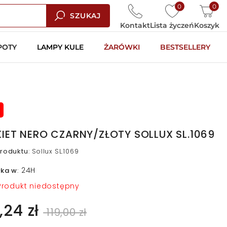
0
0
SZUKAJ
Kontakt
Lista życzeń
Koszyk
POTY
LAMPY KULE
ŻARÓWKI
BESTSELLERY
KIET NERO CZARNY/ZŁOTY SOLLUX SL.1069
roduktu
:
Sollux SL.1069
24H
łka w
:
rodukt niedostępny
,24 zł
119,00 zł