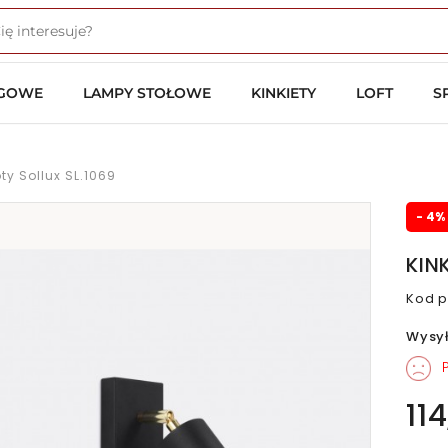
OGOWE
LAMPY STOŁOWE
KINKIETY
LOFT
S
ty Sollux SL.1069
- 4%
KIN
Kod p
Wysy
P
114