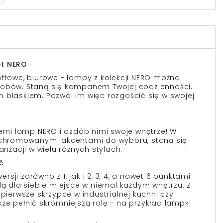
et NERO
oftowe, biurowe - lampy z kolekcji NERO można
sobów. Staną się kompanem Twojej codzienności,
 blaskiem. Pozwól im więc rozgościć się w swojej
zerni lamp NERO i ozdób nimi swoje wnętrze! W
b chromowanymi akcentami do wyboru, staną się
żacji w wielu różnych stylach.
ć
sji zarówno z 1, jak i 2, 3, 4, a nawet 6 punktami
dą dla siebie miejsce w niemal każdym wnętrzu. Z
erwsze skrzypce w industrialnej kuchni czy
że pełnić skromniejszą rolę - na przykład lampki