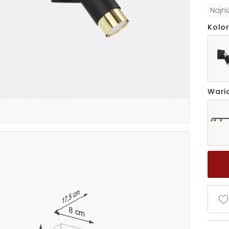
Najn
Kolor
Wari