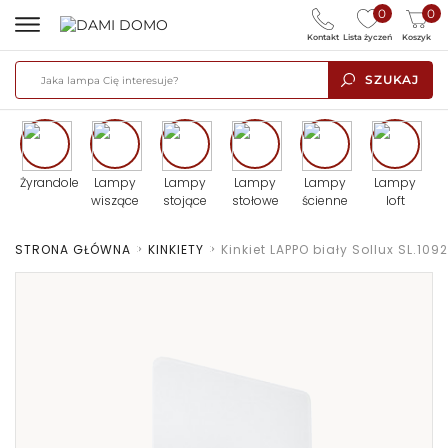
0
0
Kontakt
Lista życzeń
Koszyk
SZUKAJ
Żyrandole
Lampy
Lampy
Lampy
Lampy
Lampy
wiszące
stojące
stołowe
ścienne
loft
STRONA GŁÓWNA
>
KINKIETY
>
Kinkiet LAPPO biały Sollux SL.1092