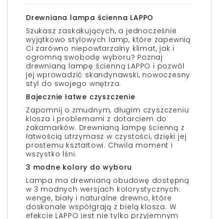
Drewniana lampa ścienna LAPPO
Szukasz zaskakujących, a jednocześnie
wyjątkowo stylowych lamp, które zapewnią
Ci zarówno niepowtarzalny klimat, jak i
ogromną swobodę wyboru? Poznaj
drewnianą lampę ścienną LAPPO i pozwól
jej wprowadzić skandynawski, nowoczesny
styl do swojego wnętrza.
Bajecznie łatwe czyszczenie
Zapomnij o żmudnym, długim czyszczeniu
klosza i problemami z dotarciem do
zakamarków. Drewnianą lampę ścienną z
łatwością utrzymasz w czystości, dzięki jej
prostemu kształtowi. Chwila moment i
wszystko lśni.
3 modne kolory do wyboru
Lampa ma drewnianą obudowę dostępną
w 3 modnych wersjach kolorystycznych:
wenge, biały i naturalne drewno, które
doskonale współgrają z bielą klosza. W
efekcie LAPPO jest nie tylko przyjemnym