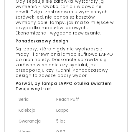
Gdy zepsuje się żarówka, wystarczy ją
wymienić - szybko, tanio i w dowolnej
chwili. Dzięki zastosowaniu wymiennych
żarówek led, nie ponosisz kosztów
wymiany całej lampy, jak ma to miejsce w
przypadku modułów ledowych.
Ekonomiczne i wygodne rozwiązanie.
Ponadczasowy design
Są rzeczy, które nigdy nie wychodzą z
mody- i drewniana lampa sufitowa LAPPO
do nich należy. Doskonale sprawdzi się
zarówno w salonie czy sypialni, jak i
przedpokoju czy kuchni. Ponadczasowy
design to zawsze dobry wybór.
Pozwól, by lampa LAPPO otuliła światłem
Twoje wnętrze!
Seria
Peach Puff
Kolekcja
Lappo
Gwarancja
5 lat