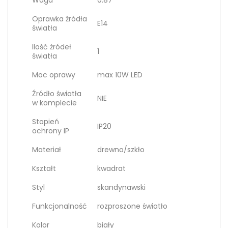
Waga
0.87
Oprawka źródła
E14
światła
Ilość żródeł
1
światła
Moc oprawy
max 10W LED
Źródło światła
NIE
w komplecie
Stopień
IP20
ochrony IP
Materiał
drewno/szkło
Kształt
kwadrat
Styl
skandynawski
Funkcjonalność
rozproszone światło
Kolor
biały