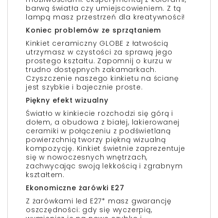
barwą światła czy umiejscowieniem. Z tą
lampą masz przestrzeń dla kreatywności!
Koniec problemów ze sprzątaniem
Kinkiet ceramiczny GLOBE z łatwością
utrzymasz w czystości za sprawą jego
prostego kształtu. Zapomnij o kurzu w
trudno dostępnych zakamarkach.
Czyszczenie naszego kinkietu na ścianę
jest szybkie i bajecznie proste.
Piękny efekt wizualny
Światło w kinkiecie rozchodzi się górą i
dołem, a obudowa z białej, lakierowanej
ceramiki w połączeniu z podświetlaną
powierzchnią tworzy piękną wizualną
kompozycję. Kinkiet świetnie zaprezentuje
się w nowoczesnych wnętrzach,
zachwycając swoją lekkością i zgrabnym
kształtem.
Ekonomiczne żarówki E27
Z żarówkami led E27* masz gwarancję
oszczędności: gdy się wyczerpią,