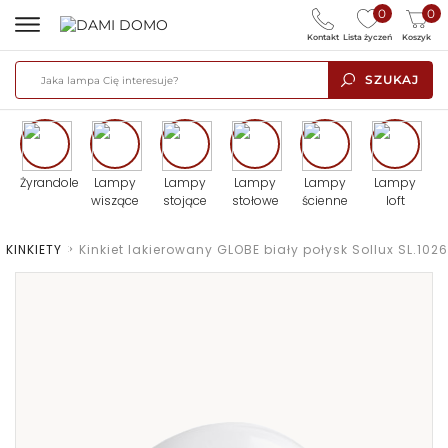
0
0
Kontakt
Lista życzeń
Koszyk
SZUKAJ
Żyrandole
Lampy
Lampy
Lampy
Lampy
Lampy
wiszące
stojące
stołowe
ścienne
loft
>
KINKIETY
>
Kinkiet lakierowany GLOBE biały połysk Sollux SL.1026