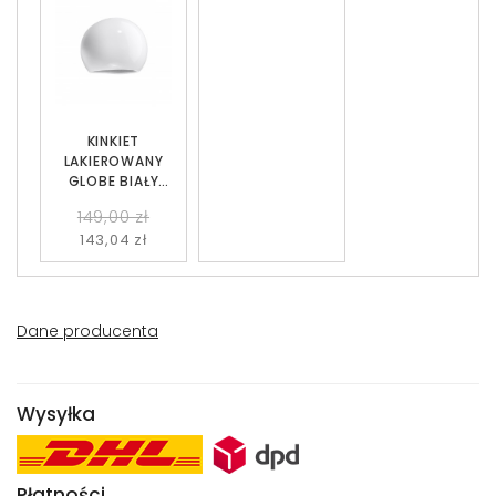
KINKIET
LAKIEROWANY
GLOBE BIAŁY
POŁYSK SOLLUX
149,00 zł
SL.1026
143,04 zł
Dane producenta
Wysyłka
Płatności