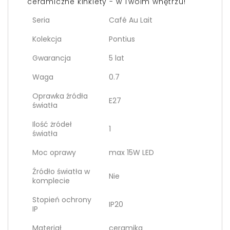
ceramiczne kinkiety - w Twoim wnętrzu!
Seria
Café Au Lait
Kolekcja
Pontius
Gwarancja
5 lat
Waga
0.7
Oprawka źródła
E27
światła
Ilość żródeł
1
światła
Moc oprawy
max 15W LED
Źródło światła w
Nie
komplecie
Stopień ochrony
IP20
IP
Materiał
ceramika