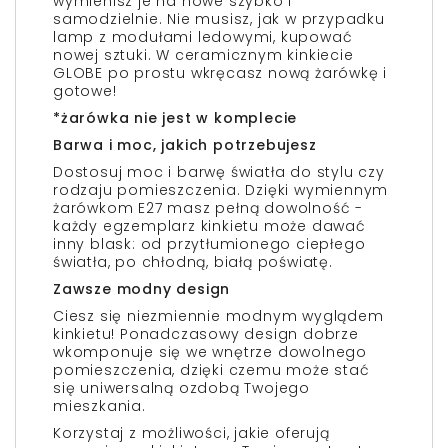
wymienisz je na nowe szybko i
samodzielnie. Nie musisz, jak w przypadku
lamp z modułami ledowymi, kupować
nowej sztuki. W ceramicznym kinkiecie
GLOBE po prostu wkręcasz nową żarówkę i
gotowe!
*żarówka nie jest w komplecie
Barwa i moc, jakich potrzebujesz
Dostosuj moc i barwę światła do stylu czy
rodzaju pomieszczenia. Dzięki wymiennym
żarówkom E27 masz pełną dowolność -
każdy egzemplarz kinkietu może dawać
inny blask: od przytłumionego ciepłego
światła, po chłodną, białą poświatę.
Zawsze modny design
Ciesz się niezmiennie modnym wyglądem
kinkietu! Ponadczasowy design dobrze
wkomponuje się we wnętrze dowolnego
pomieszczenia, dzięki czemu może stać
się uniwersalną ozdobą Twojego
mieszkania.
Korzystaj z możliwości, jakie oferują