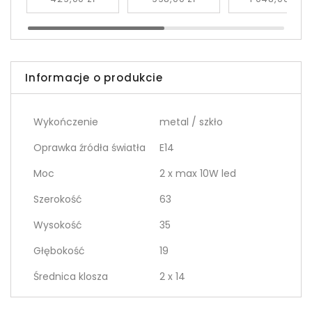
Informacje o produkcie
Wykończenie
metal / szkło
Oprawka źródła światła
E14
Moc
2 x max 10W led
Szerokość
63
Wysokość
35
Głębokość
19
Średnica klosza
2 x 14