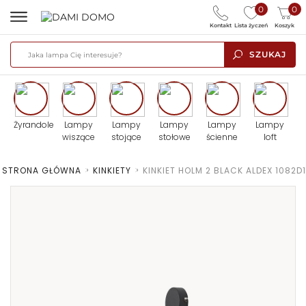
0
0
Kontakt
Lista życzeń
Koszyk
SZUKAJ
Żyrandole
Lampy
Lampy
Lampy
Lampy
Lampy
wiszące
stojące
stołowe
ścienne
loft
STRONA GŁÓWNA
>
KINKIETY
>
KINKIET HOLM 2 BLACK ALDEX 1082D1