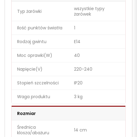
wszystkie typy
Typ żarówki
żarówek
Ilość punktów światła
1
Rodzaj gwintu
E14
Moc oprawki(W)
40
Napięcie(V)
220-240
Stopień szczelności
IP20
Waga produktu
3 kg
Rozmiar
Średnica
14 cm
klosza/abażuru