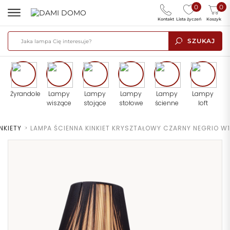
0
0
Kontakt
Lista życzeń
Koszyk
SZUKAJ
Żyrandole
Lampy
Lampy
Lampy
Lampy
Lampy
wiszące
stojące
stołowe
ścienne
loft
NKIETY
>
LAMPA ŚCIENNA KINKIET KRYSZTAŁOWY CZARNY NEGRIO W1