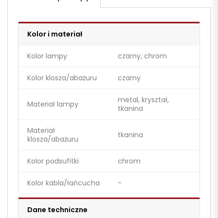
Kolor i materiał
Kolor lampy
czarny, chrom
Kolor klosza/abażuru
czarny
metal, kryształ,
Materiał lampy
tkanina
Materiał
tkanina
klosza/abażuru
Kolor podsufitki
chrom
Kolor kabla/łańcucha
-
Dane techniczne