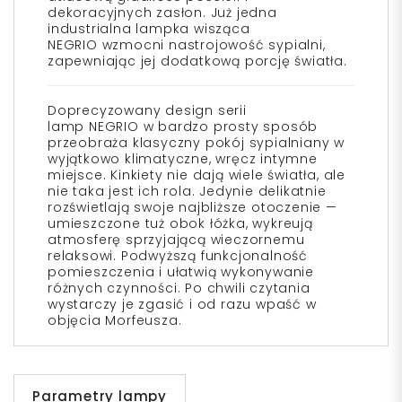
dekoracyjnych zasłon. Już jedna
industrialna lampka wisząca
NEGRIO
wzmocni nastrojowość sypialni,
zapewniając jej dodatkową porcję
światła
.
Doprecyzowany design serii
lamp
NEGRIO
w bardzo prosty sposób
przeobraża klasyczny pokój sypialniany w
wyjątkowo klimatyczne, wręcz intymne
miejsce. Kinkiety nie dają wiele światła, ale
nie taka jest ich rola. Jedynie delikatnie
rozświetlają swoje najbliższe otoczenie —
umieszczone tuż obok łóżka, wykreują
atmosferę sprzyjającą wieczornemu
relaksowi. Podwyższą funkcjonalność
pomieszczenia i ułatwią wykonywanie
różnych czynności. Po chwili czytania
wystarczy je zgasić i od razu wpaść w
objęcia Morfeusza.
Parametry lampy