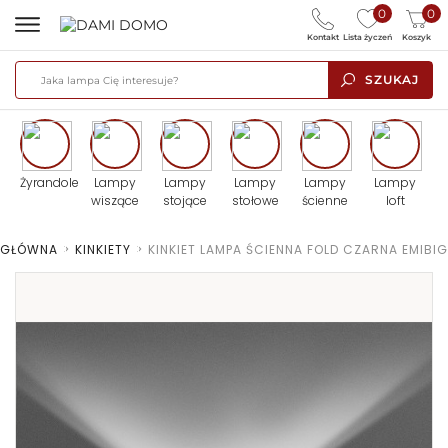
0
0
Kontakt
Lista życzeń
Koszyk
SZUKAJ
Żyrandole
Lampy
Lampy
Lampy
Lampy
Lampy
wiszące
stojące
stołowe
ścienne
loft
 GŁÓWNA
>
KINKIETY
>
KINKIET LAMPA ŚCIENNA FOLD CZARNA EMIBIG