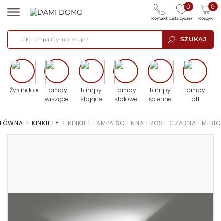
0
0
Kontakt
Lista życzeń
Koszyk
SZUKAJ
Żyrandole
Lampy
Lampy
Lampy
Lampy
Lampy
wiszące
stojące
stołowe
ścienne
loft
GŁÓWNA
>
KINKIETY
>
KINKIET LAMPA ŚCIENNA FROST CZARNA EMIBIG