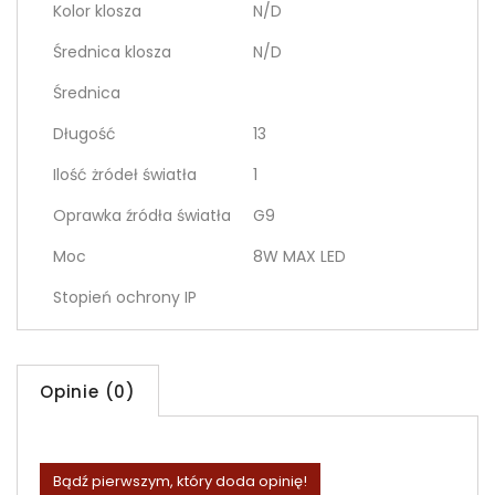
Kolor klosza
N/D
Średnica klosza
N/D
Średnica
Długość
13
Ilość żródeł światła
1
Oprawka źródła światła
G9
Moc
8W MAX LED
Stopień ochrony IP
Opinie (0)
Bądź pierwszym, który doda opinię!