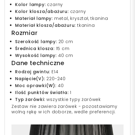
Kolor lampy:
czarny
Kolor klosza/abażuru:
czarny
Materiał lampy:
metal, kryształ, tkanina
Materiał klosza/abażuru:
tkanina
Rozmiar
Szerokość lampy:
20 cm
Średnica klosza:
15 cm
Wysokość lampy:
40 cm
Dane techniczne
Rodzaj gwintu:
E14
Napięcie(V):
220-240
Moc oprawki(W):
40
Ilość punktów światła:
1
Typ żarówki:
wszystkie typy żarówek
Zestaw nie zawiera żarówek - pozostawiamy
wolną rękę w ich doborze, wedle preferencji.