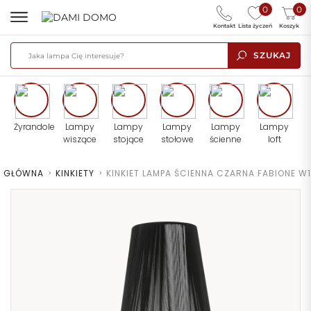
0
0
Kontakt
Lista życzeń
Koszyk
SZUKAJ
Żyrandole
Lampy
Lampy
Lampy
Lampy
Lampy
wiszące
stojące
stołowe
ścienne
loft
A GŁÓWNA
>
KINKIETY
>
KINKIET LAMPA ŚCIENNA CZARNA FABIONE W1