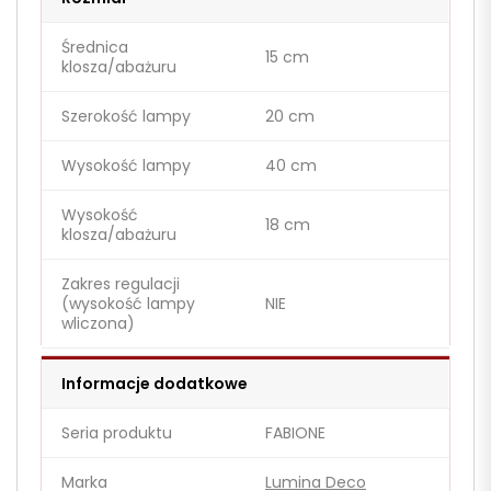
Średnica
15 cm
klosza/abażuru
Szerokość lampy
20 cm
Wysokość lampy
40 cm
Wysokość
18 cm
klosza/abażuru
Zakres regulacji
(wysokość lampy
NIE
wliczona)
Informacje dodatkowe
Seria produktu
FABIONE
Marka
Lumina Deco