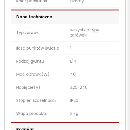
Kolor podsufitki
czarny
Dane techniczne
wszystkie typy
Typ żarówki
żarówek
Ilość punktów światła
1
Rodzaj gwintu
E14
Moc oprawki(W)
40
Napięcie(V)
220-240
Stopień szczelności
IP20
Waga produktu
3 kg
Rozmiar