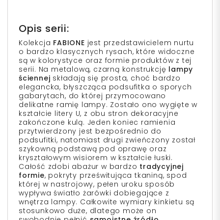
Opis serii:
Kolekcja
FABIONE
jest przedstawicielem nurtu
o bardzo klasycznych rysach, które widoczne
są w kolorystyce oraz formie produktów z tej
serii. Na metalową, czarną konstrukcję
lampy
ściennej
składają się prosta, choć bardzo
elegancka, błyszcząca podsufitka o sporych
gabarytach, do której przymocowano
delikatne ramię lampy. Zostało ono wygięte w
kształcie litery U, z obu stron dekoracyjne
zakończone kulą. Jeden koniec ramienia
przytwierdzony jest bezpośrednio do
podsufitki, natomiast drugi zwieńczony został
szykowną podstawą pod oprawę oraz
kryształowym wisiorem w kształcie łuski.
Całość zdobi abażur w bardzo
tradycyjnej
formie
, pokryty prześwitująca tkaniną, spod
której w nastrojowy, pełen uroku sposób
wypływa światło żarówki dobiegające z
wnętrza lampy. Całkowite wymiary kinkietu są
stosunkowo duże, dlatego może on
swobodnie pełnić
samoistne źródło