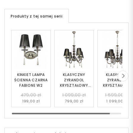
Produkty z tej samej serii
KINKIET LAMPA
KLASYCZNY
KLASYCZNY
ŚCIENNA CZARNA
ŻYRANDOL
ŻYRANDOL
FABIONE W2
KRYSZTAŁOWY
KRYSZTAŁOWY
CZARNY FABIONE
CZARNY FABION
479,00 zł
1 099,00 zł
1 599,00 zł
W4
W6
199,00 zł
799,00 zł
1 099,00 zł