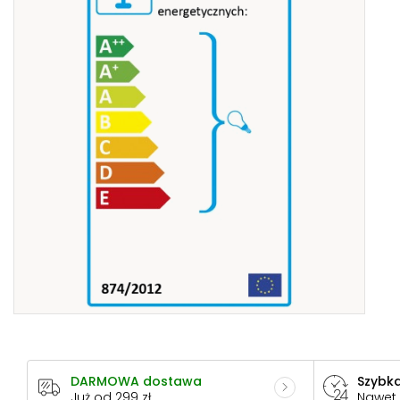
DARMOWA dostawa
Szybka
Już od 299 zł
Nawet