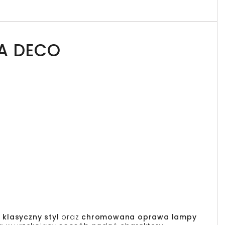
NA DECO
y
klasyczny styl
oraz
chromowana oprawa lampy