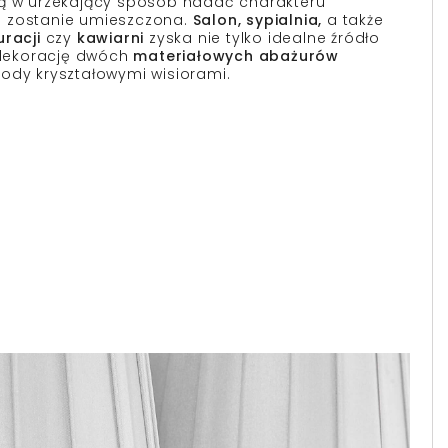
ą w urzekający sposób nadać charakteru
 zostanie umieszczona.
Salon, sypialnia,
a także
uracji
czy
kawiarni
zyska nie tylko idealne źródło
 dekorację dwóch
materiałowych abażurów
ody kryształowymi wisiorami.