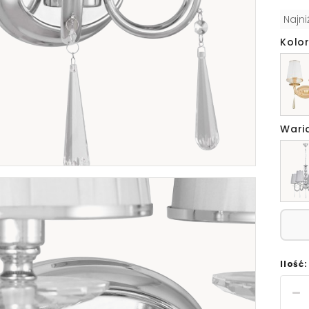
Najn
Kolo
Wari
Ilość: