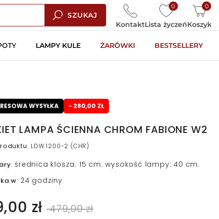
0
0
SZUKAJ
Kontakt
Lista życzeń
Koszyk
POTY
LAMPY KULE
ŻARÓWKI
BESTSELLERY
PRESOWA WYSYŁKA
- 280,00 ZŁ
KIET LAMPA ŚCIENNA CHROM FABIONE W2
roduktu
:
LDW 1200-2 (CHR)
średnica klosza: 15 cm. wysokość lampy: 40 cm.
ary
:
24 godziny
łka w
:
9,00 zł
479,00 zł