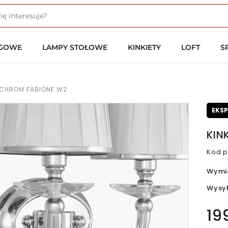
OGOWE
LAMPY STOŁOWE
KINKIETY
LOFT
S
A CHROM FABIONE W2
EKS
KIN
Kod p
Wymi
Wysy
19