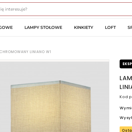
OGOWE
LAMPY STOŁOWE
KINKIETY
LOFT
S
T CHROMOWANY LINIANO W1
EKS
LAM
LIN
Kod p
Wymi
Wysy
Osta