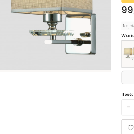
99
Najn
Wari
Ilość: