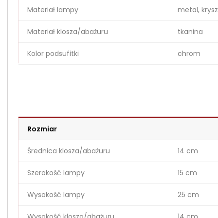
Materiał lampy
metal, krysz
Materiał klosza/abażuru
tkanina
Kolor podsufitki
chrom
Rozmiar
Średnica klosza/abażuru
14 cm
Szerokość lampy
15 cm
Wysokość lampy
25 cm
Wysokość klosza/abażuru
14 cm