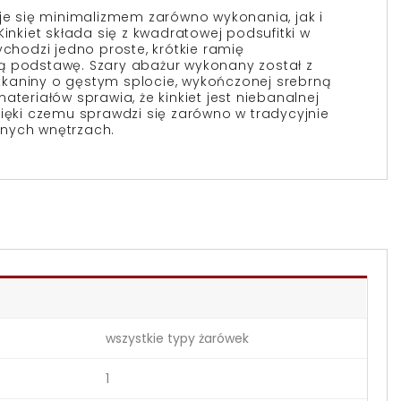
uje się minimalizmem zarówno wykonania, jak i
Kinkiet składa się z kwadratowej podsufitki w
ychodzi jedno proste, krótkie ramię
ą podstawę. Szary abażur wykonany został z
i tkaniny o gęstym splocie, wykończonej srebrną
ateriałów sprawia, że kinkiet jest niebanalnej
zięki czemu sprawdzi się zarówno w tradycyjnie
nych wnętrzach.
wszystkie typy żarówek
1