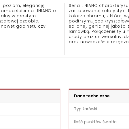
 poziom, elegancję i
Seria LINIANO charakteryz
 lampa ścienna LINIANO o
zastosowanej kolorystyki. 
galny w prostym,
kolorze chromu, z której w
ztałowej ozdobie,
podtrzymujące kryształow
 a nawet gabinetu czy
solidnej, genialnej jakośc
lamówką. Połączenie tylu m
urody oraz uniwersalny, d
oraz nowocześnie urządzo
Dane techniczne
Typ żarówki
Ilość punktów światła