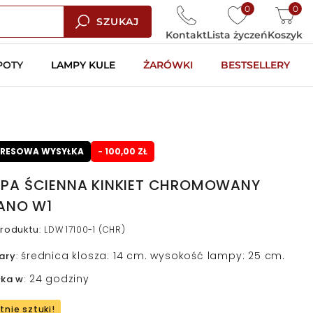
0
0
SZUKAJ
Kontakt
Lista życzeń
Koszyk
POTY
LAMPY KULE
ŻARÓWKI
BESTSELLERY
PRESOWA WYSYŁKA
- 100,00 ZŁ
PA ŚCIENNA KINKIET CHROMOWANY
IANO W1
roduktu
:
LDW 17100-1 (CHR)
średnica klosza: 14 cm. wysokość lampy: 25 cm.
ary
:
24 godziny
łka w
:
tnie sztuki!