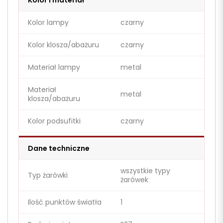
Kolor i materiał
Kolor lampy
czarny
Kolor klosza/abażuru
czarny
Materiał lampy
metal
Materiał
metal
klosza/abażuru
Kolor podsufitki
czarny
Dane techniczne
wszystkie typy
Typ żarówki
żarówek
Ilość punktów światła
1