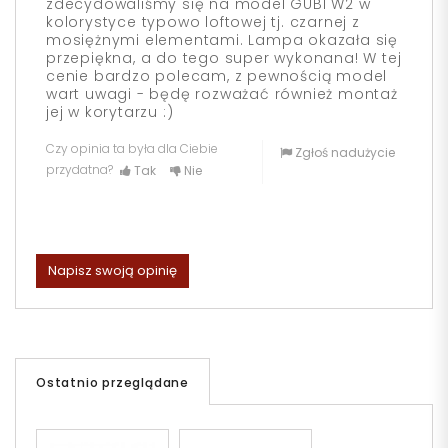
zdecydowaliśmy się na model GUBI W2 w
kolorystyce typowo loftowej tj. czarnej z
mosiężnymi elementami. Lampa okazała się
przepiękna, a do tego super wykonana! W tej
cenie bardzo polecam, z pewnością model
wart uwagi - będę rozważać również montaż
jej w korytarzu :)
Czy opinia ta była dla Ciebie
Zgłoś nadużycie
przydatna?
Tak
Nie
Napisz swoją opinię
Ostatnio przeglądane