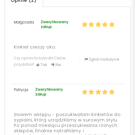
Opinie (2)
Zweryfikowany
Małgorzata
zakup
Kinkiet cieszy oko.
Czy opinia ta była dla Ciebie
Zgłoś nadużycie
przydatna?
Tak
Nie
Zweryfikowany
Patrycja
zakup
Słowem wstępu - poszukiwałam kinkietów do
sypialni, którą urządziliśmy w surowym stylu.
Po ponad miesiącu przeszukiwania różnych
sklepów, finalnie natrafiliśmy i