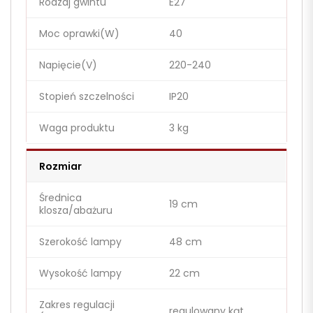
Rodzaj gwintu
E27
Moc oprawki(W)
40
Napięcie(V)
220-240
Stopień szczelności
IP20
Waga produktu
3 kg
Rozmiar
Średnica
19 cm
klosza/abażuru
Szerokość lampy
48 cm
Wysokość lampy
22 cm
Zakres regulacji
regulowany kąt