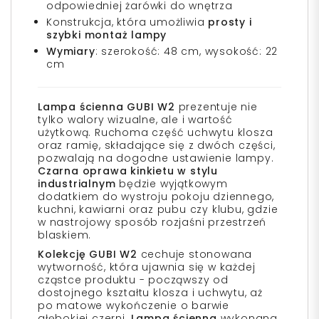
odpowiedniej żarówki do wnętrza
Konstrukcja, która umożliwia
prosty i
szybki montaż lampy
Wymiary
: szerokość: 48 cm, wysokość: 22
cm
Lampa ścienna GUBI W2
prezentuje nie
tylko walory wizualne, ale i wartość
użytkową. Ruchoma część uchwytu klosza
oraz ramię, składające się z dwóch części,
pozwalają na dogodne ustawienie lampy.
Czarna oprawa kinkietu w stylu
industrialnym
będzie wyjątkowym
dodatkiem do wystroju pokoju dziennego,
kuchni, kawiarni oraz pubu czy klubu, gdzie
w nastrojowy sposób rozjaśni przestrzeń
blaskiem.
Kolekcję GUBI W2
cechuje stonowana
wytworność, która ujawnia się w każdej
cząstce produktu - począwszy od
dostojnego kształtu klosza i uchwytu, aż
po matowe wykończenie o barwie
głębokiej czerni.
Lampa ścienna
wykonana