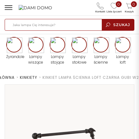
0
0
Kontakt
Lista życzeń
Koszyk
SZUKAJ
Żyrandole
Lampy
Lampy
Lampy
Lampy
Lampy
wiszące
stojące
stołowe
ścienne
loft
GŁÓWNA
>
KINKIETY
>
KINKIET LAMPA ŚCIENNA LOFT CZARNA GUBI W2