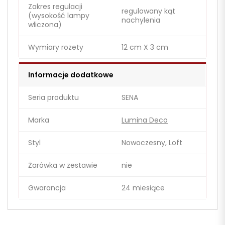
Zakres regulacji
regulowany kąt
(wysokość lampy
nachylenia
wliczona)
Wymiary rozety
12 cm X 3 cm
Informacje dodatkowe
Seria produktu
SENA
Marka
Lumina Deco
Styl
Nowoczesny, Loft
Żarówka w zestawie
nie
Gwarancja
24 miesiące