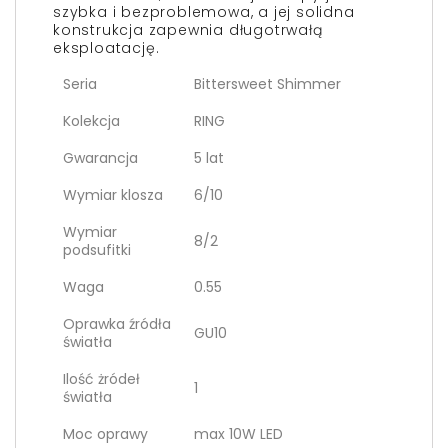
szybka i bezproblemowa, a jej solidna
konstrukcja zapewnia długotrwałą
eksploatację.
Seria
Bittersweet Shimmer
Kolekcja
RING
Gwarancja
5 lat
Wymiar klosza
6/10
Wymiar
8/2
podsufitki
Waga
0.55
Oprawka źródła
GU10
światła
Ilość żródeł
1
światła
Moc oprawy
max 10W LED