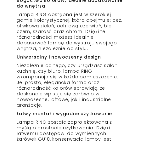
Bogactwo kolorów, idealne dopasowanie
do wnętrza
Lampa RING dostępna jest w szerokiej
gamie kolorystycznej, która obejmuje: beż,
oliwkową zieleń, ochrową czerwień, biel,
czerń, szarość oraz chrom. Dzięki tej
różnorodności możesz idealnie
dopasować lampę do wystroju swojego
wnętrza, niezależnie od stylu.
Uniwersalny i nowoczesny design
Niezależnie od tego, czy urządzasz salon,
kuchnię, czy biuro, lampa RING
wkomponuje się w każde pomieszczenie.
Jej prosta, elegancka forma oraz
różnorodność kolorów sprawiają, że
doskonale wpisuje się zarówno w
nowoczesne, loftowe, jak i industrialne
aranżacje.
Łatwy montaż i wygodne użytkowanie
Lampa RING została zaprojektowana z
myślą o prostocie użytkowania. Dzięki
łatwemu dostępowi do wymiennych
żarówek GU10, konserwacja lampy jest