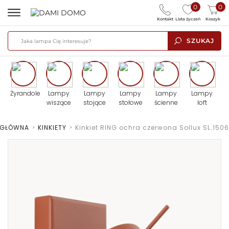
0
0
Kontakt
Lista życzeń
Koszyk
SZUKAJ
Żyrandole
Lampy
Lampy
Lampy
Lampy
Lampy
wiszące
stojące
stołowe
ścienne
loft
 GŁÓWNA
>
KINKIETY
>
Kinkiet RING ochra czerwona Sollux SL.1506