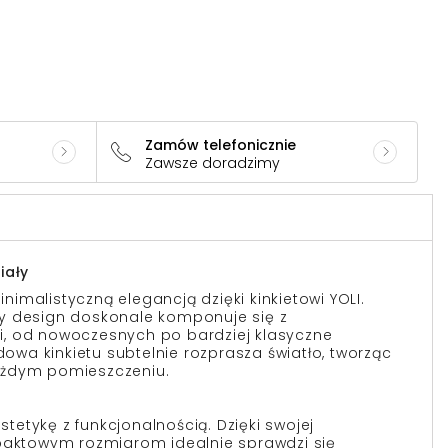
Zamów telefonicznie
Zawsze doradzimy
iały
imalistyczną elegancją dzięki kinkietowi YOLI.
y design doskonale komponuje się z
, od nowoczesnych po bardziej klasyczne
udowa kinkietu subtelnie rozprasza światło, tworząc
ażdym pomieszczeniu.
estetykę z funkcjonalnością. Dzięki swojej
mpaktowym rozmiarom idealnie sprawdzi się