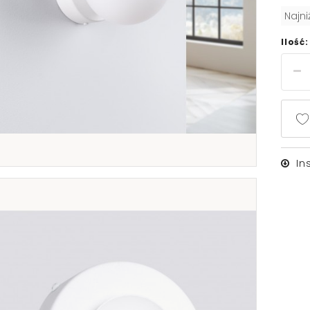
Najn
Ilość:
In