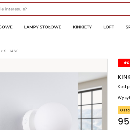
OGOWE
LAMPY STOŁOWE
KINKIETY
LOFT
S
lux SL.1460
- 4%
KINK
Kod p
Wysy
Osta
95