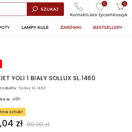
0
0
SZUKAJ
Kontakt
Lista życzeń
Koszyk
POTY
LAMPY KULE
ŻARÓWKI
BESTSELLERY
IET YOLI 1 BIAŁY SOLLUX SL.1460
roduktu
:
Sollux SL.1460
48h
łka w
:
tnie sztuki!
,04 zł
99,00 zł