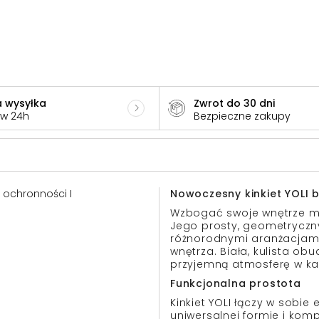
 wysyłka
Zwrot do 30 dni
 w 24h
Bezpieczne zakupy
a ochronności I
Nowoczesny kinkiet YOLI b
Wzbogać swoje wnętrze min
Jego prosty, geometryczn
różnorodnymi aranżacjami
wnętrza. Biała, kulista ob
przyjemną atmosferę w k
Funkcjonalna prostota
Kinkiet YOLI łączy w sobie 
uniwersalnej formie i ko