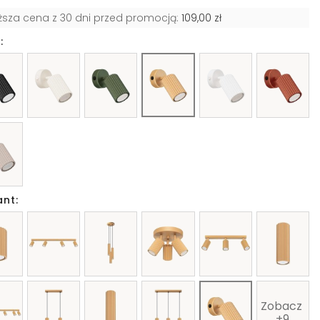
iższa cena z 30 dni przed promocją:
109,00 zł
:
ant:
Zobacz 
+9