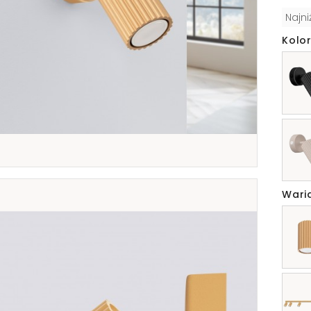
Najn
Kolor
Wari