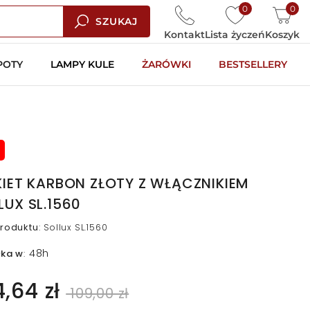
0
0
SZUKAJ
Kontakt
Lista życzeń
Koszyk
POTY
LAMPY KULE
ŻARÓWKI
BESTSELLERY
KIET KARBON ZŁOTY Z WŁĄCZNIKIEM
LUX SL.1560
roduktu
:
Sollux SL.1560
48h
łka w
:
4,64 zł
109,00 zł