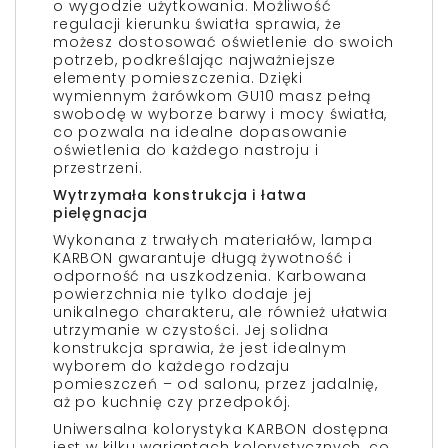
o wygodzie użytkowania. Możliwość
regulacji kierunku światła sprawia, że
możesz dostosować oświetlenie do swoich
potrzeb, podkreślając najważniejsze
elementy pomieszczenia. Dzięki
wymiennym żarówkom GU10 masz pełną
swobodę w wyborze barwy i mocy światła,
co pozwala na idealne dopasowanie
oświetlenia do każdego nastroju i
przestrzeni.
Wytrzymała konstrukcja i łatwa
pielęgnacja
Wykonana z trwałych materiałów, lampa
KARBON gwarantuje długą żywotność i
odporność na uszkodzenia. Karbowana
powierzchnia nie tylko dodaje jej
unikalnego charakteru, ale również ułatwia
utrzymanie w czystości. Jej solidna
konstrukcja sprawia, że jest idealnym
wyborem do każdego rodzaju
pomieszczeń – od salonu, przez jadalnię,
aż po kuchnię czy przedpokój.
Uniwersalna kolorystyka KARBON dostępna
jest w kilku wariantach kolorystycznych, co