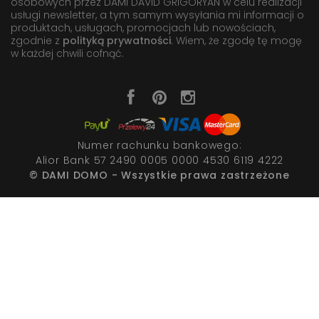
osobowych przez DAMI DAVID GRIGORYAN w celu realizacji
usługi newsletter, a tym samym wysyłania mi informacji o
produktach, usługach, promocjach lub nowościach,
zgodnie z
polityką prywatności
. Wiem, że zgodę tę mogę
w każdej chwili cofnąć.
Numer rachunku bankowego:
Alior Bank 57 2490 0005 0000 4530 6119 4222
© DAMI DOMO - Wszystkie prawa zastrzeżone