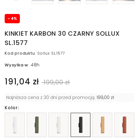
- 4%
KINKIET KARBON 30 CZARNY SOLLUX
SL.1577
Kod produktu
:
Sollux SL.1577
48h
Wysyłka w
:
191,04 zł
199,00 zł
Najniższa cena z 30 dni przed promocją:
199,00 zł
Kolor: