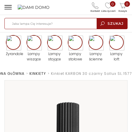
0
0
Kontakt
Lista życzeń
Koszyk
SZUKAJ
Żyrandole
Lampy
Lampy
Lampy
Lampy
Lampy
wiszące
stojące
stołowe
ścienne
loft
ONA GŁÓWNA
>
KINKIETY
>
Kinkiet KARBON 30 czarny Sollux SL.1577