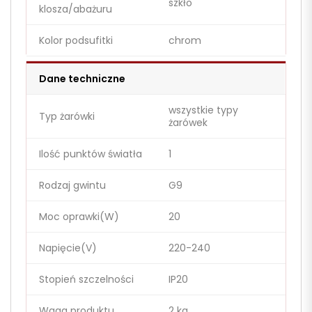
szkło
klosza/abażuru
Kolor podsufitki
chrom
Dane techniczne
wszystkie typy
Typ żarówki
żarówek
Ilość punktów światła
1
Rodzaj gwintu
G9
Moc oprawki(W)
20
Napięcie(V)
220-240
Stopień szczelności
IP20
Waga produktu
2 kg