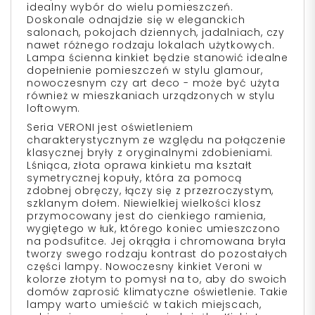
idealny wybór do wielu pomieszczeń.
Doskonale odnajdzie się w eleganckich
salonach, pokojach dziennych, jadalniach, czy
nawet różnego rodzaju lokalach użytkowych.
Lampa ścienna kinkiet będzie stanowić idealne
dopełnienie pomieszczeń w stylu glamour,
nowoczesnym czy art deco - może być użyta
również w mieszkaniach urządzonych w stylu
loftowym.
Seria VERONI jest oświetleniem
charakterystycznym ze względu na połączenie
klasycznej bryły z oryginalnymi zdobieniami.
Lśniąca, złota oprawa kinkietu ma kształt
symetrycznej kopuły, która za pomocą
zdobnej obręczy, łączy się z przezroczystym,
szklanym dołem. Niewielkiej wielkości klosz
przymocowany jest do cienkiego ramienia,
wygiętego w łuk, którego koniec umieszczono
na podsufitce. Jej okrągła i chromowana bryła
tworzy swego rodzaju kontrast do pozostałych
części lampy. Nowoczesny kinkiet Veroni w
kolorze złotym to pomysł na to, aby do swoich
domów zaprosić klimatyczne oświetlenie. Takie
lampy warto umieścić w takich miejscach,