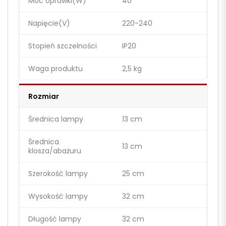
Moc oprawki(W)
40
Napięcie(V)
220-240
Stopień szczelności
IP20
Waga produktu
2,5 kg
Rozmiar
Średnica lampy
13 cm
Średnica
13 cm
klosza/abażuru
Szerokość lampy
25 cm
Wysokość lampy
32 cm
Długość lampy
32 cm