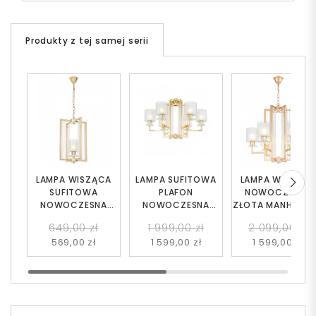
Produkty z tej samej serii
LAMPA WISZĄCA
LAMPA SUFITOWA
LAMPA WISZĄC
SUFITOWA
PLAFON
NOWOCZESNA
NOWOCZESNA
NOWOCZESNA
ZŁOTA MANHATT
ZŁOTA MANHATTAN
ZŁOTA MANHATTAN
649,00 zł
1 999,00 zł
2 099,00 zł
W1
W6
569,00 zł
1 599,00 zł
1 599,00 zł