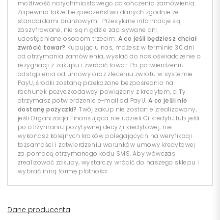
możliwość natychmiastowego dokończenia zamówienia.
Zapewnia także bezpieczeństwo danych zgodnie ze
standardami branżowymi. Przesyłane informacje są
zaszyfrowane, nie są nigdzie zapisywane ani
udostępniane osobom trzecim.
A co jeśli będziesz chciał
zwrócić towar?
Kupując u nas, możesz w terminie 30 dni
od otrzymania zamówienia, wysłać do nas oświadczenie o
rezygnacji z zakupu i zwrócić towar. Po potwierdzeniu
odstąpienia od umowy oraz zleceniu zwrotu w systemie
PayU, środki zostaną przekazane bezpośrednio na
rachunek pożyczkodawcy powiązany z kredytem, a Ty
otrzymasz potwierdzenie e-mail od PayU.
A co jeśli nie
dostanę pożyczki?
Twój zakup nie zostanie zrealizowany,
jeśli Organizacja Finansująca nie udzieli Ci kredytu lub jeśli
po otrzymaniu pozytywnej decyzji kredytowej, nie
wykonasz kolejnych kroków polegających na weryfikacji
tożsamości i zatwierdzeniu warunków umowy kredytowej
za pomocą otrzymanego kodu SMS. Aby wówczas
zrealizować zakupy, wystarczy wrócić do naszego sklepu i
wybrać inną formę płatności.
Dane producenta