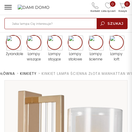
0
0
Kontakt
Lista życzeń
Koszyk
SZUKAJ
Żyrandole
Lampy
Lampy
Lampy
Lampy
Lampy
wiszące
stojące
stołowe
ścienne
loft
GŁÓWNA
>
KINKIETY
>
KINKIET LAMPA ŚCIENNA ZŁOTA MANHATTAN W1