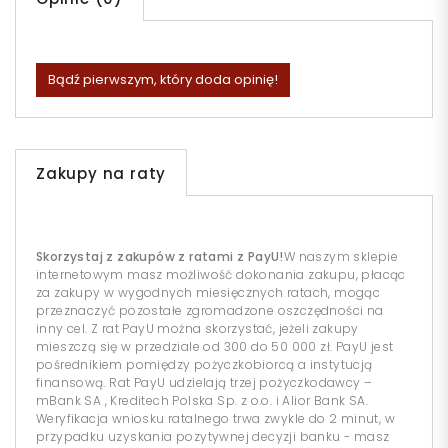
Bądź pierwszym, który doda opinię!
Zakupy na raty
Skorzystaj z zakupów z ratami z PayU!
W naszym sklepie
internetowym masz możliwość dokonania zakupu, płacąc
za zakupy w wygodnych miesięcznych ratach, mogąc
przeznaczyć pozostałe zgromadzone oszczędności na
inny cel. Z rat PayU można skorzystać, jeżeli zakupy
mieszczą się w przedziale od 300 do 50 000 zł. PayU jest
pośrednikiem pomiędzy pożyczkobiorcą a instytucją
finansową. Rat PayU udzielają trzej pożyczkodawcy –
mBank SA , Kreditech Polska Sp. z o.o. i Alior Bank SA.
Weryfikacja wniosku ratalnego trwa zwykle do 2 minut, w
przypadku uzyskania pozytywnej decyzji banku - masz