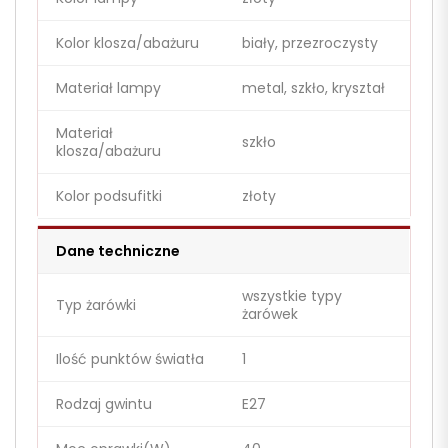
Kolor klosza/abażuru
biały, przezroczysty
Materiał lampy
metal, szkło, kryształ
Materiał
szkło
klosza/abażuru
Kolor podsufitki
złoty
Dane techniczne
wszystkie typy
Typ żarówki
żarówek
Ilość punktów światła
1
Rodzaj gwintu
E27