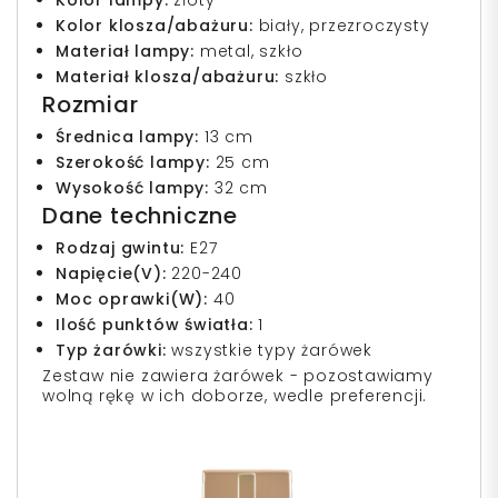
Kolor lampy:
złoty
Kolor klosza/abażuru:
biały, przezroczysty
Materiał lampy:
metal, szkło
Materiał klosza/abażuru:
szkło
Rozmiar
Średnica lampy:
13 cm
Szerokość lampy:
25 cm
Wysokość lampy:
32 cm
Dane techniczne
Rodzaj gwintu:
E27
Napięcie(V):
220-240
Moc oprawki(W):
40
Ilość punktów światła:
1
Typ żarówki:
wszystkie typy żarówek
Zestaw nie zawiera żarówek - pozostawiamy
wolną rękę w ich doborze, wedle preferencji.