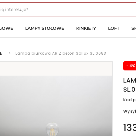
OGOWE
LAMPY STOŁOWE
KINKIETY
LOFT
S
E
>
Lampa biurkowa ARIZ beton Sollux SL.0683
- 4%
LAM
SL.
Kod p
Wysy
13