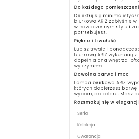
Do każdego pomieszczen
Delektuj się minimalisty
biurkowa ARIZ zabłyśnie w s
w nowoczesnym stylu i zape
potrzebujesz.
Piękno i trwałość
Lubisz trwałe i ponadcza
biurkową ARIZ wykonaną z 
dopełnia ona wnętrza lofto
wytrzymała.
Dowolna barwa i moc
Lampa biurkowa ARIZ wypo
których dobierzesz barwę
wyboru, do koloru. Masz 
Rozsmakuj się w elegancj
Seria
Kolekcja
Gwarancja