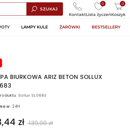
0
0
SZUKAJ
Kontakt
Lista życzeń
Koszyk
POTY
LAMPY KULE
ŻARÓWKI
BESTSELLERY
PA BIURKOWA ARIZ BETON SOLLUX
0683
roduktu
:
Sollux SL.0683
24H
łka w
:
3,44 zł
139,00 zł