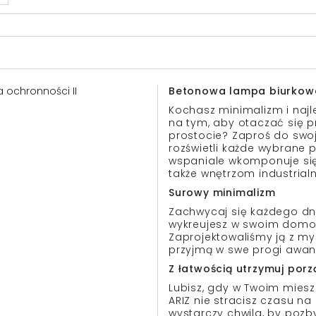
sa ochronności II
Betonowa lampa biurkow
Kochasz minimalizm i najl
na tym, aby otaczać się 
prostocie? Zaproś do swo
rozświetli każde wybrane 
wspaniale wkomponuje się 
także wnętrzom industrial
Surowy minimalizm
Zachwycaj się każdego dni
wykreujesz w swoim domo
Zaprojektowaliśmy ją z my
przyjmą w swe progi awan
Z łatwością utrzymuj por
Lubisz, gdy w Twoim miesz
ARIZ nie stracisz czasu na 
wystarczy chwila, by pozby