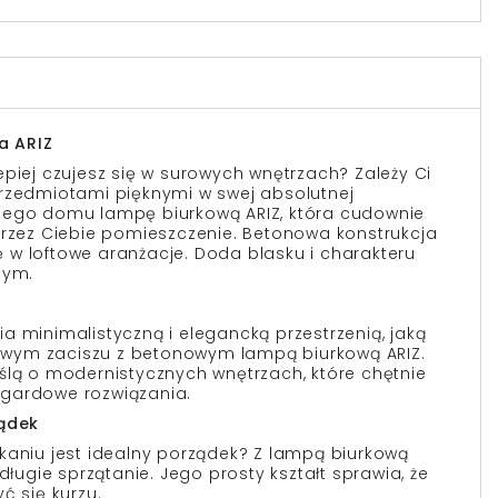
a ARIZ
epiej czujesz się w surowych wnętrzach? Zależy Ci
przedmiotami pięknymi w swej absolutnej
jego domu lampę biurkową ARIZ, która cudownie
przez Ciebie pomieszczenie. Betonowa konstrukcja
w loftowe aranżacje. Doda blasku i charakteru
nym.
a minimalistyczną i elegancką przestrzenią, jaką
wym zaciszu z betonowym lampą biurkową ARIZ.
ślą o modernistycznych wnętrzach, które chętnie
gardowe rozwiązania.
ządek
kaniu jest idealny porządek? Z lampą biurkową
długie sprzątanie. Jego prosty kształt sprawia, że
ć się kurzu.