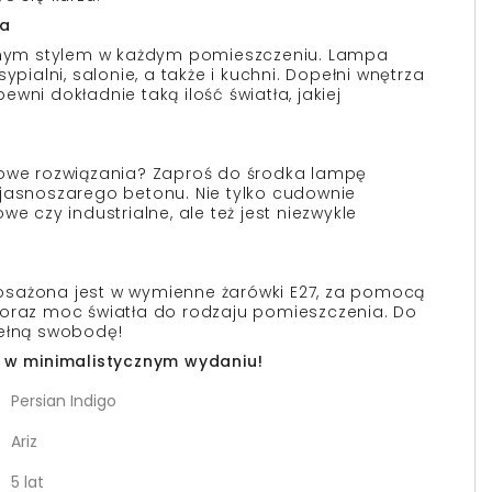
ia
cznym stylem w każdym pomieszczeniu. Lampa
ypialni, salonie, a także i kuchni. Dopełni wnętrza
wni dokładnie taką ilość światła, jakiej
sowe rozwiązania? Zaproś do środka lampę
jasnoszarego betonu. Nie tylko cudownie
we czy industrialne, ale też jest niezwykle
sażona jest w wymienne żarówki E27, za pomocą
 oraz moc światła do rodzaju pomieszczenia. Do
pełną swobodę!
i w minimalistycznym wydaniu!
Persian Indigo
Ariz
5 lat