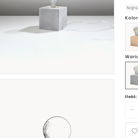
Najn
Kolor
Wari
Ilość: