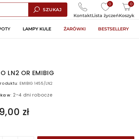
0
0
SZUKAJ
Kontakt
Lista życzeń
Koszyk
POTY
LAMPY KULE
ŻARÓWKI
BESTSELLERY
O LN2 OR EMIBIG
roduktu
:
EMIBIG 1455/LN2
2–4 dni robocze
łka w
:
9,00 zł