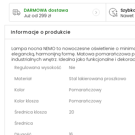
DARMOWA dostawa
Szybka
Już od 299 zł
Nawet
Informacje o produkcie
Lampa nocna NEMO to nowoczesne oświetlenie o minimali
elegancką, harmonijną formę. Matowa pomarańczowa powie
industrialnych wnętrz. Idealna jako funkcjonalne i dekorac
Regulowana wysokość
Nie
Materiał
Stal lakierowana proszkowo
Kolor
Pomarańczowy
Kolor klosza
Pomarańczowy
Średnica klosza
20
Średnica
Długość
16