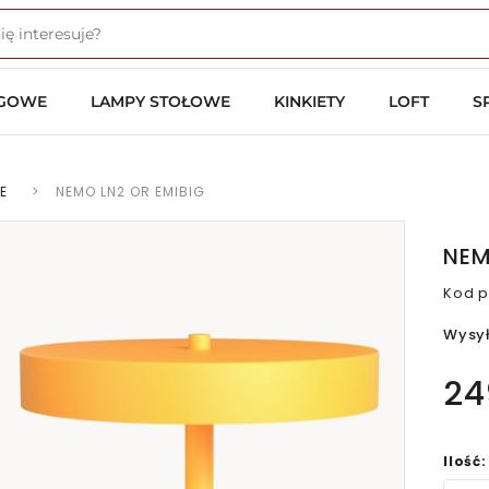
OGOWE
LAMPY STOŁOWE
KINKIETY
LOFT
S
E
>
NEMO LN2 OR EMIBIG
NEM
Kod p
Wysy
24
Ilość: