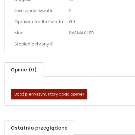
Ilość żródeł światła
2
Oprawka źródła światła
G9
Moc
8W MAX LED
Stopień ochrony IP
Opinie (0)
Bądź pierwszym, który doda opinię!
Ostatnio przeglądane