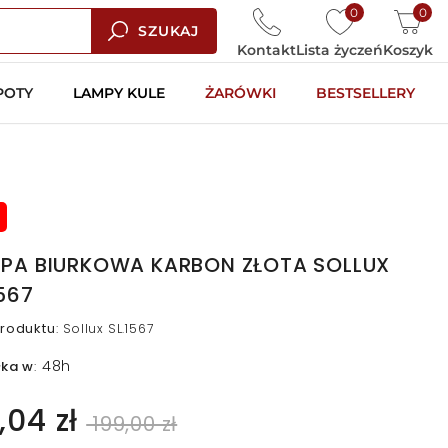
0
0
SZUKAJ
Kontakt
Lista życzeń
Koszyk
POTY
LAMPY KULE
ŻARÓWKI
BESTSELLERY
PA BIURKOWA KARBON ZŁOTA SOLLUX
1567
roduktu
:
Sollux SL.1567
48h
łka w
:
,04 zł
199,00 zł