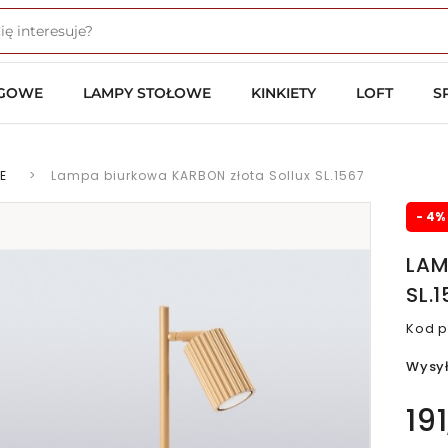
OGOWE
LAMPY STOŁOWE
KINKIETY
LOFT
S
E
>
Lampa biurkowa KARBON złota Sollux SL.1567
- 4%
LAM
SL.
Kod p
Wysy
191