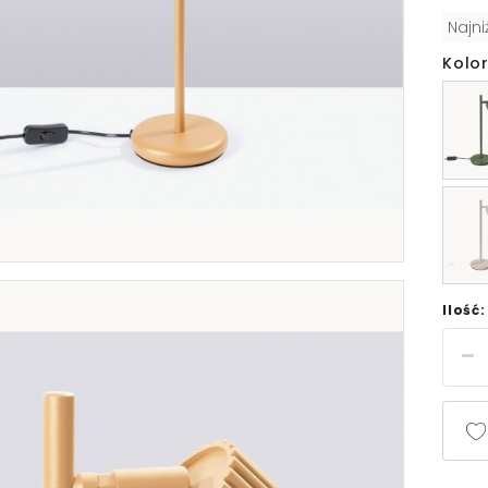
Najn
Kolor
Ilość: