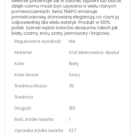
świetnie prezentuje się w salonie, sypialni lub biurze,
dzięki czemu może być używana w wielu różnych
pomieszczeniach. Seria TRAPO emanuje
ponadczasową, stonowaną elegancją, co czyni ją
odpowiednią dla wielu estetyk. Produkt w 100%
polski. Szeroki wybór kolorów abażurów, takich jak
biały, czarny, ecru, szary, jasnoszary i brązowy.
Regulowana wysokość
Nie
Materiał
Stal lakierowana. abażur
Kolor
Biały
Kolor klosza
Szary
Średnica klosza
35
Średnica
Długość
150
Ilość żródeł światła
1
Oprawka źródła światła
E27