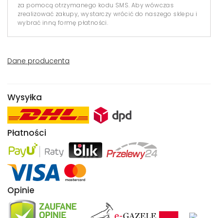
za pomocą otrzymanego kodu SMS. Aby wówczas
zrealizować zakupy, wystarczy wrócić do naszego sklepu i
wybrać inną formę płatności.
Dane producenta
Wysyłka
Płatności
Opinie