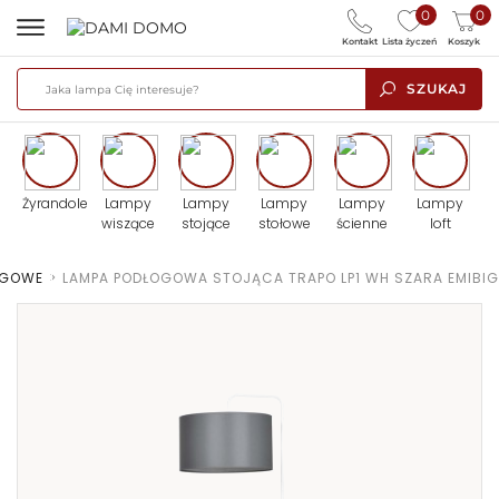
0
0
Kontakt
Lista życzeń
Koszyk
SZUKAJ
Żyrandole
Lampy
Lampy
Lampy
Lampy
Lampy
wiszące
stojące
stołowe
ścienne
loft
OGOWE
>
LAMPA PODŁOGOWA STOJĄCA TRAPO LP1 WH SZARA EMIBIG