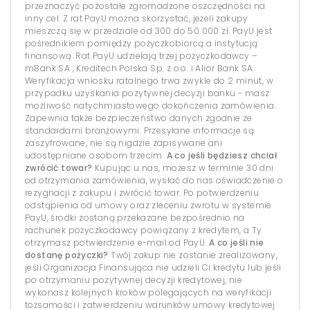
przeznaczyć pozostałe zgromadzone oszczędności na
inny cel. Z rat PayU można skorzystać, jeżeli zakupy
mieszczą się w przedziale od 300 do 50 000 zł. PayU jest
pośrednikiem pomiędzy pożyczkobiorcą a instytucją
finansową. Rat PayU udzielają trzej pożyczkodawcy –
mBank SA , Kreditech Polska Sp. z o.o. i Alior Bank SA.
Weryfikacja wniosku ratalnego trwa zwykle do 2 minut, w
przypadku uzyskania pozytywnej decyzji banku - masz
możliwość natychmiastowego dokończenia zamówienia.
Zapewnia także bezpieczeństwo danych zgodnie ze
standardami branżowymi. Przesyłane informacje są
zaszyfrowane, nie są nigdzie zapisywane ani
udostępniane osobom trzecim.
A co jeśli będziesz chciał
zwrócić towar?
Kupując u nas, możesz w terminie 30 dni
od otrzymania zamówienia, wysłać do nas oświadczenie o
rezygnacji z zakupu i zwrócić towar. Po potwierdzeniu
odstąpienia od umowy oraz zleceniu zwrotu w systemie
PayU, środki zostaną przekazane bezpośrednio na
rachunek pożyczkodawcy powiązany z kredytem, a Ty
otrzymasz potwierdzenie e-mail od PayU.
A co jeśli nie
dostanę pożyczki?
Twój zakup nie zostanie zrealizowany,
jeśli Organizacja Finansująca nie udzieli Ci kredytu lub jeśli
po otrzymaniu pozytywnej decyzji kredytowej, nie
wykonasz kolejnych kroków polegających na weryfikacji
tożsamości i zatwierdzeniu warunków umowy kredytowej